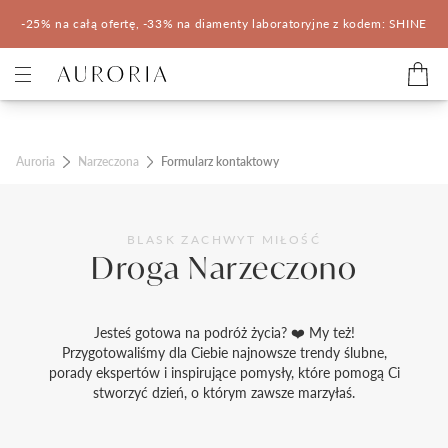
-25% na całą ofertę, -33% na diamenty laboratoryjne z kodem: SHINE
Kategorie
Auroria
Narzeczona
Formularz kontaktowy
Pierścionki zaręczynowe
Obrączki ślubne
Pomocne
BLASK ZACHWYT MIŁOŚĆ
Droga Narzeczono
Konfigurator 3D
Jesteś gotowa na podróż życia? ❤️ My też!
Salony Auroria
Przygotowaliśmy dla Ciebie najnowsze trendy ślubne,
porady ekspertów i inspirujące pomysły, które pomogą Ci
Salony Auroria
stworzyć dzień, o którym zawsze marzyłaś.
Korzyści z zakupu
Salon Auroria Arkadia