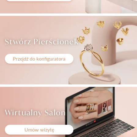
Pielęgnacja biżuterii
Stwórz Pierścionek
Przejdź do konfiguratora
Wirtualny Salon
Umów wizytę