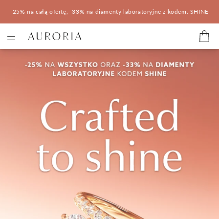
-25% na całą ofertę, -33% na diamenty laboratoryjne z kodem: SHINE
Kategorie
Pierścionki zaręczynowe
Obrączki ślubne
Pomocne
Konfigurator 3D
Salony Auroria
Salony Auroria
Korzyści z zakupu
Salon Auroria Arkadia