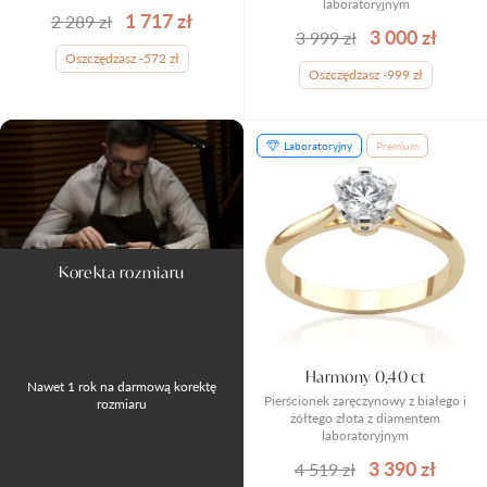
laboratoryjnym
1 717 zł
2 289 zł
3 000 zł
3 999 zł
Oszczędzasz -572 zł
Oszczędzasz -999 zł
Laboratoryjny
Premium
Korekta rozmiaru
Harmony 0,40 ct
Nawet 1 rok na darmową korektę
Pierścionek zaręczynowy z białego i
rozmiaru
żółtego złota z diamentem
laboratoryjnym
3 390 zł
4 519 zł