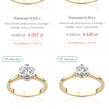
Harmony 0,30 ct
Harmony 0,40 ct
Pierścionek zaręczynowy z białego i
Pierścionek zaręczynowy z białego i
żółtego złota z diamentem
żółtego złota z diamentem
4 140 zł
6 037 zł
5 519 zł
8 049 zł
Oszczędzasz -1 379 zł
Oszczędzasz -2 012 zł
Naturalny
Naturalny