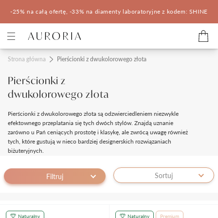
-25% na całą ofertę, -33% na diamenty laboratoryjne z kodem: SHINE
Kategorie
Strona główna
Pierścionki z dwukolorowego złota
Pierścionki z
Pierścionki zaręczynowe
Obrączki ślubne
dwukolorowego złota
Pomocne
Pierścionki z dwukolorowego złota są odzwierciedleniem niezwykle
efektownego przeplatania się tych dwóch stylów. Znajdą uznanie
Konfigurator 3D
zarówno u Pań ceniących prostotę i klasykę, ale zwrócą uwagę również
tych, które gustują w nieco bardziej designerskich rozwiązaniach
biżuteryjnych.
Salony Auroria
Sortuj
Filtruj
Salony Auroria
Korzyści z zakupu
Salon Auroria Arkadia
Naturalny
Naturalny
Premium