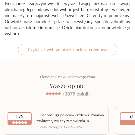
Pierścionek zaręczynowy to wyraz Twojej miłości do swojej
wykonana z białego, jak i żółtego złota, podjęcie decyzji o
ukochanej. Jego odpowiedni wybór jest bardzo istotny i wiemy, że
kolorystyce pierścionka zaręczynowego może okazać się niezwykle
nie należy do najprostszych. Pozwól, że Ci w tym pomożemy.
trudne. Choć w radach dla panów dominuje teoria o dopasowaniu
Odwiedź nasz poradnik, gdzie w przystępny sposób zebraliśmy
biżuterii zaręczynowej do biżuterii codziennej swojej ukochanej, w
najbardziej istotne informacje. Dzięki nim dokonasz odpowiedniego
przypadku pań otwartych na różnorodność, mamy ogromne pole
wyboru.
do działania. Z pomocną dłonią wychodzi tutaj Auroria, która
doskonale znając potrzeby i upodobania kobiet, oferuje pierścionki
Czytaj jak wybrać pierścionek zaręczynowy
zaręczynowe dwukolorowe, gdzie klasyka dopełniona nutką
nowoczesności, w efekcie tworzy urzekające i zachwycające
kompozycje.
Jeśli w oczach Twojej ukochanej, pierścionek z żółtego złota czy
Pierścionki z dwukolorowego złota
pierścionek zaręczynowy z różowego złota
jest zbyt oczywisty, a
Wasze opinie
pierścionek z białego złota wydaje się zbyt awangardowy, warto
(3879 opinii)
postawić na pierścionek z dwukolorowego złota z diamentem, który
łączy w sobie wszystko to, co mają nam do zaoferowania wszystkie
te barwy kruszcu. Diament lśniący w otoczeniu dwukolorowego
złota nie tylko podkreśli charakter i styl ukochanej osoby, ale będzie
Super obsługa polecam każdemu. Pomimo
5/5
5/
także ukłonem w stronę nowoczesnych rozwiązań w świecie
trzykrotnej zmiany zamówienia, p...
~ Rafal Grzegorz 17.06.2026
jubilerstwa, za którymi stoi sztab absolutnych pasjonatów.