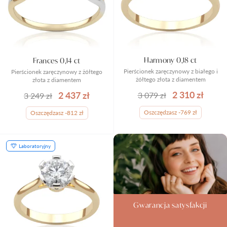
Harmony 0,18 ct
Frances 0,14 ct
Pierścionek zaręczynowy z białego i
Pierścionek zaręczynowy z żółtego
żółtego złota z diamentem
złota z diamentem
2 310 zł
2 437 zł
3 079 zł
3 249 zł
Oszczędzasz -769 zł
Oszczędzasz -812 zł
Laboratoryjny
Gwarancja satysfakcji