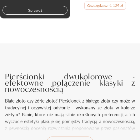
Oszczędzasz -1 129 zł
Sprawdź
Pierścionki dwukolorowe -
efektowne połączenie klasyki z
nowoczesnością
Białe złoto czy żółte złoto? Pierścionek z białego złota czy może w
tradycyjnej i oczywistej odsłonie - wykonany ze złota w kolorze
żółtym? Panie, które nie mają silnie określonych preferencji, a ich
wyczucie estetyki plasuje się pomiędzy tradycją a nowoczesnością,
z pewnością docenią rozwiązania proponowane przez pasjonatów
jubilerstwa, którzy odpowiadają za projekty pierścionków Auroria.