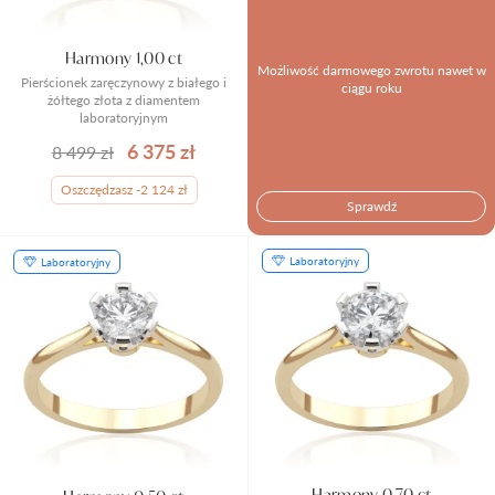
Harmony 1,00 ct
Możliwość darmowego zwrotu nawet w
Pierścionek zaręczynowy z białego i
ciągu roku
żółtego złota z diamentem
laboratoryjnym
6 375 zł
8 499 zł
Oszczędzasz -2 124 zł
Sprawdź
Laboratoryjny
Laboratoryjny
Harmony 0,70 ct