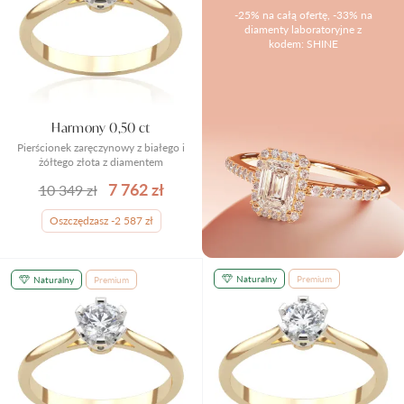
-25% na całą ofertę, -33% na
Pielęgnacja biżuterii
diamenty laboratoryjne z
kodem: SHINE
Harmony 0,50 ct
Pierścionek zaręczynowy z białego i
żółtego złota z diamentem
7 762 zł
10 349 zł
Oszczędzasz -2 587 zł
Naturalny
Premium
Naturalny
Premium