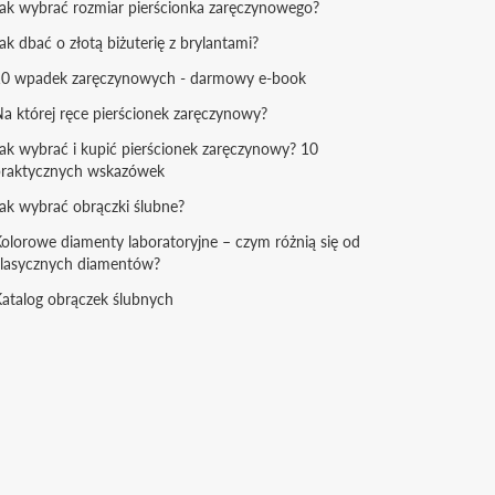
ak wybrać rozmiar pierścionka zaręczynowego?
ak dbać o złotą biżuterię z brylantami?
zł za pierścionki jednokamieniowe, 149 zł za
10 wpadek zaręczynowych - darmowy e-book
e.
a której ręce pierścionek zaręczynowy?
ak wybrać i kupić pierścionek zaręczynowy? 10
olejnego dnia roboczego. Dodatkowo prosimy
praktycznych wskazówek
ak wybrać obrączki ślubne?
olorowe diamenty laboratoryjne – czym różnią się od
d warunkiem że biżuteria spełnia standardowe
lasycznych diamentów?
yfikacjom wykraczającym poza zmianę rozmiaru.
atalog obrączek ślubnych
ca, np. złota?
ar surowca, takiego jak złoto, nie jest zwracany
skiej. Warto jednak zauważyć, że w przypadku
to, aby osiągnąć pożądany rozmiar. Mimo tych
ewnia równość i przejrzystość cenową dla