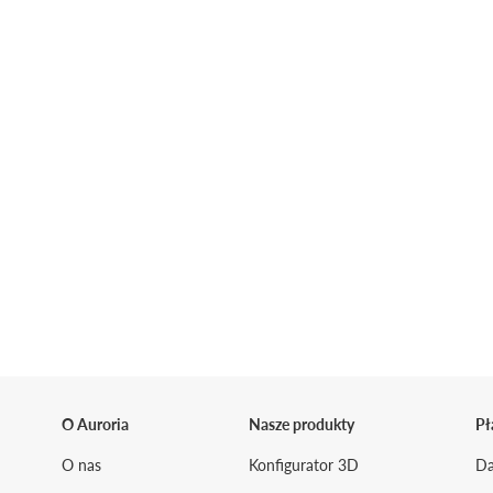
O Auroria
Nasze produkty
Pł
O nas
Konfigurator 3D
Da