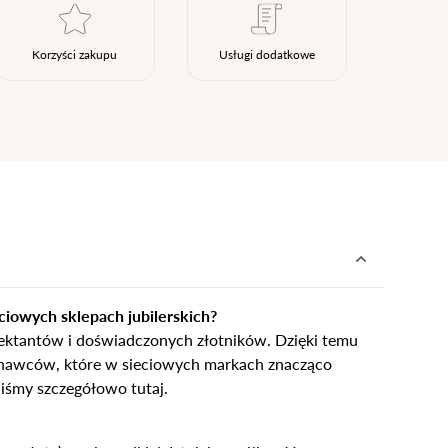
nietypowe
Zobacz wszystkie >
Zobacz wszystkie
>
retro
Korzyści zakupu
Usługi dodatkowe
klasyczne
obrączkowe
Obrączki Ślubne
dostawki
Sprawdź bestsellery
Zobacz wszystkie >
Zobacz trendy
eciowych sklepach jubilerskich?
ektantów i doświadczonych złotników. Dzięki temu
nawców, które w sieciowych markach znacząco
aliśmy szczegółowo
tutaj
.