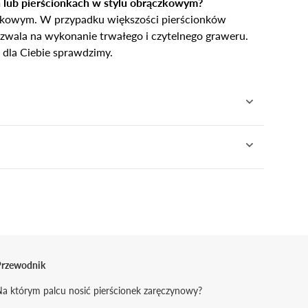
 lub pierścionkach w stylu obrączkowym?
zkowym. W przypadku większości pierścionków
pozwala na wykonanie trwałego i czytelnego graweru.
 dla Ciebie sprawdzimy.
h produktów. Zwykle są to 24 godziny (plus jeden
- lub 10-dniowy termin realizacji (dni robocze).
ych.
łkowicie darmowy - pokrywamy wszelkie koszty
 ślubnych to 14 dni a pierścionków zaręczynowych
en okres wydłużyć nawet do roku dokonując zakupu
uropejskiej (wysyłka do Wielkiej Brytanii nie jest
Przewodnik
a którym palcu nosić pierścionek zaręczynowy?