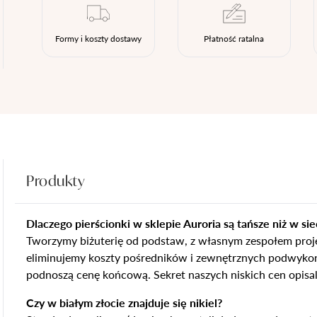
Diament laboratoryjny
Markiza
Zobacz wszystkie >
Formy i koszty dostawy
Płatność ratalna
Zobacz wszystkie >
Niebieski diament
ielęgnacja biżuterii
laboratoryjny
Top 5 obrączek ślubnych
iebieski szafir
Zobacz listę dziesięciu najchętniej wybieranych
obrączek ślubnych, przez naszych klientów.
Różowy diament
laboratoryjny
Zobacz Top 5
żowy szafir
Produkty
Dlaczego pierścionki w sklepie Auroria są tańsze niż w si
Tworzymy biżuterię od podstaw, z własnym zespołem proj
 według własnego pomysłu:
eliminujemy koszty pośredników i zewnętrznych podwyko
podnoszą cenę końcową. Sekret naszych niskich cen opis
ratora 3D
Czy w białym złocie znajduje się nikiel?