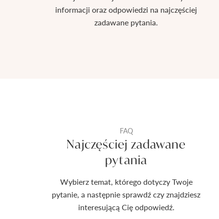
informacji oraz odpowiedzi na najczęściej
Różowe złoto
Stwórz
zadawane pytania.
obrączki ślubne
Zobacz wszystkie >
Granat
Skorzystaj z konfiguratora i stwórz obrączki,
P
które w pełni oddają charakter Waszego uczucia.
N
Oliwin
Przejdź do konfiguratora 3D
Ró
Topaz
FAQ
Najczęściej zadawane
Zobacz wszystkie >
pytania
Stwórz pierścionek
Wybierz temat, którego dotyczy Twoje
Przejdź do konfigu
pytanie, a następnie sprawdź czy znajdziesz
interesującą Cię odpowiedź.