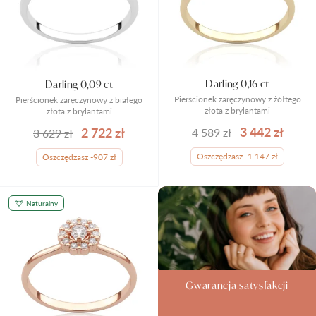
Darling 0,16 ct
Darling 0,09 ct
Pierścionek zaręczynowy z żółtego
Pierścionek zaręczynowy z białego
złota z brylantami
złota z brylantami
3 442 zł
2 722 zł
4 589 zł
3 629 zł
Oszczędzasz -1 147 zł
Oszczędzasz -907 zł
Naturalny
Gwarancja satysfakcji