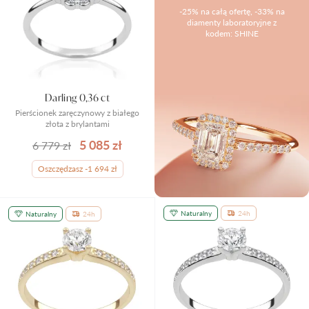
-25% na całą ofertę, -33% na
Pielęgnacja biżuterii
diamenty laboratoryjne z
kodem: SHINE
Darling 0,36 ct
Pierścionek zaręczynowy z białego
złota z brylantami
5 085 zł
6 779 zł
Oszczędzasz -1 694 zł
Naturalny
24h
Naturalny
24h