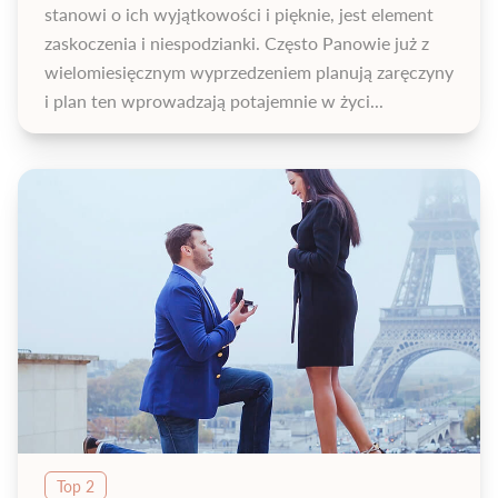
stanowi o ich wyjątkowości i pięknie, jest element
eksponowany przez mniejsze kamienie umieszczone w obrączce
pierścionka. Przykładem takiego rozwiązania jest model
Royal
.
zaskoczenia i niespodzianki. Często Panowie już z
wielomiesięcznym wyprzedzeniem planują zaręczyny
Gust wybranki
i plan ten wprowadzają potajemnie w życi...
Jest to zdecydowanie najważniejsze kryterium, jakim powinniśmy
się kierować przy wyborze. Zacznij od sprawdzenia jaką biżuterię
dotychczas preferowała ukochana. Jeśli w jej szkatułce przeważają
srebrne ozdoby – wybierz pierścionek z białego złota, jeśli uwielbia
naturę, idealnie nada się biżuteria z diamentami osadzonymi w
kształcie delikatnego kwiatu.
Poza preferencjami przyszłej małżonki bardzo ważny jest także
rozmiar pierścionka. Bez tego ani rusz! Aby dyskretnie zdobyć
rozmiar palca ukochanej, wystarczy zmierzyć biżuterię, którą
kobieta nosiła w przeszłości. Możemy wtedy mieć niemal 100%
pewność, że ozdoba będzie pasować idealnie.
Jeśli jednak z jakichś powodów nie udało Ci się zdobyć rozmiaru lub
kupiłeś biżuterię w pośpiechu – nic straconego! Zawsze istnieje
możliwość
korekty rozmiaru
jeszcze przed, albo już po zaręczynach.
Top 2