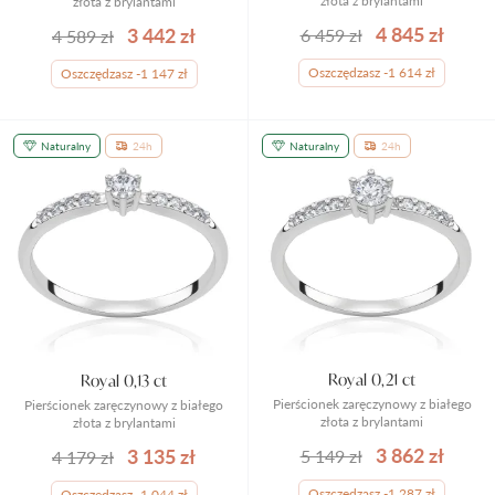
złota z brylantami
złota z brylantami
4 845 zł
3 442 zł
6 459 zł
4 589 zł
Oszczędzasz -1 614 zł
Oszczędzasz -1 147 zł
Naturalny
24h
Naturalny
24h
Royal 0,21 ct
Royal 0,13 ct
Pierścionek zaręczynowy z białego
Pierścionek zaręczynowy z białego
złota z brylantami
złota z brylantami
3 862 zł
3 135 zł
5 149 zł
4 179 zł
Oszczędzasz -1 287 zł
Oszczędzasz -1 044 zł