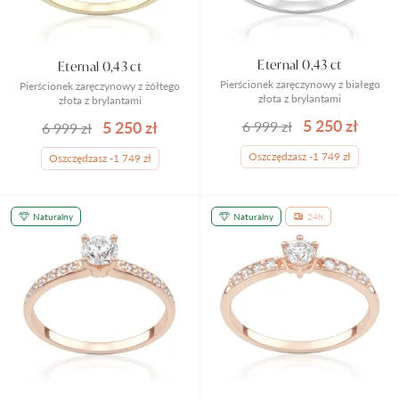
Eternal 0,43 ct
Eternal 0,43 ct
Pierścionek zaręczynowy z białego
Pierścionek zaręczynowy z żółtego
złota z brylantami
złota z brylantami
5 250 zł
5 250 zł
6 999 zł
6 999 zł
Oszczędzasz -1 749 zł
Oszczędzasz -1 749 zł
Naturalny
Naturalny
24h