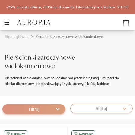
-25% na całą ofertę, -33% na diamenty laboratoryjne z kodem: SHINE
Kategorie
Strona główna
Pierścionki zaręczynowe wielokamieniowe
Pierścionki zaręczynowe
Obrączki ślubne
Pierścionki zaręczynowe
wielokamieniowe
Pomocne
Pierścionki wielokamieniowe to idealne połączenie elegancji i miłości do
Konfigurator 3D
blasku diamentów. Ich olśniewający błysk zachwyci każdą kobietę.
Salony Auroria
Sortuj
Filtruj
Salony Auroria
Korzyści z zakupu
Salon Auroria Arkadia
Naturalny
Naturalny