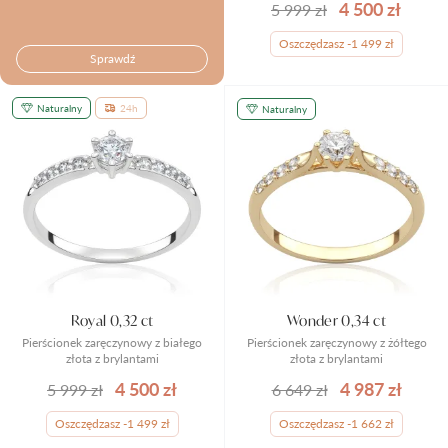
4 500 zł
5 999 zł
Oszczędzasz -1 499 zł
Sprawdź
Naturalny
24h
Naturalny
Royal 0,32 ct
Wonder 0,34 ct
Pierścionek zaręczynowy z białego
Pierścionek zaręczynowy z żółtego
złota z brylantami
złota z brylantami
4 500 zł
4 987 zł
5 999 zł
6 649 zł
Oszczędzasz -1 499 zł
Oszczędzasz -1 662 zł