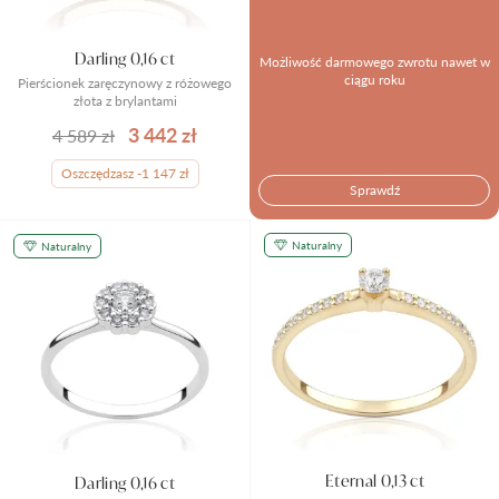
Darling 0,16 ct
Możliwość darmowego zwrotu nawet w
ciągu roku
Pierścionek zaręczynowy z różowego
złota z brylantami
3 442 zł
4 589 zł
Oszczędzasz -1 147 zł
Sprawdź
Naturalny
Naturalny
Eternal 0,13 ct
Darling 0,16 ct