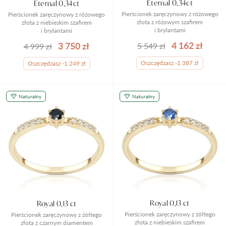
Eternal 0,34ct
Eternal 0,34ct
Pierścionek zaręczynowy z różowego
Pierścionek zaręczynowy z różowego
złota z różowym szafirem
złota z niebieskim szafirem
i brylantami
i brylantami
4 162 zł
3 750 zł
5 549 zł
4 999 zł
Oszczędzasz -1 387 zł
Oszczędzasz -1 249 zł
Naturalny
Naturalny
Royal 0,13 ct
Royal 0,13 ct
Pierścionek zaręczynowy z żółtego
Pierścionek zaręczynowy z żółtego
złota z niebieskim szafirem
złota z czarnym diamentem