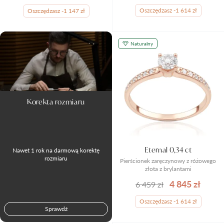
Oszczędzasz -1 614 zł
Oszczędzasz -1 147 zł
Naturalny
Korekta rozmiaru
Eternal 0,34 ct
Nawet 1 rok na darmową korektę
rozmiaru
Pierścionek zaręczynowy z różowego
złota z brylantami
4 845 zł
6 459 zł
Oszczędzasz -1 614 zł
Sprawdź