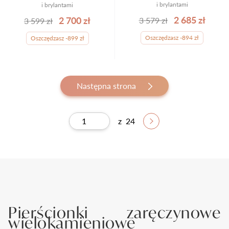
i brylantami
i brylantami
2 685 zł
2 700 zł
3 579 zł
3 599 zł
Oszczędzasz -894 zł
Oszczędzasz -899 zł
Następna strona
z
24
Pierścionki zaręczynowe
wielokamieniowe