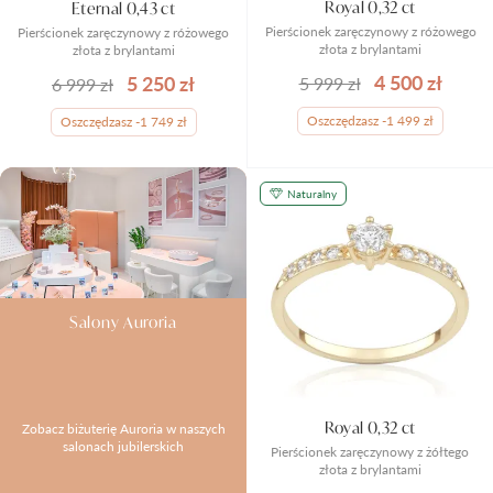
Royal 0,32 ct
Eternal 0,43 ct
Pierścionek zaręczynowy z różowego
Pierścionek zaręczynowy z różowego
złota z brylantami
złota z brylantami
4 500 zł
5 250 zł
5 999 zł
6 999 zł
Oszczędzasz -1 499 zł
Oszczędzasz -1 749 zł
Naturalny
Salony Auroria
Royal 0,32 ct
Zobacz biżuterię Auroria w naszych
salonach jubilerskich
Pierścionek zaręczynowy z żółtego
złota z brylantami