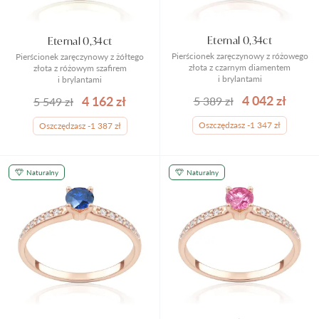
Eternal 0,34ct
Eternal 0,34ct
Pierścionek zaręczynowy z różowego
Pierścionek zaręczynowy z żółtego
złota z czarnym diamentem
złota z różowym szafirem
i brylantami
i brylantami
4 042 zł
4 162 zł
5 389 zł
5 549 zł
Oszczędzasz -1 347 zł
Oszczędzasz -1 387 zł
Naturalny
Naturalny