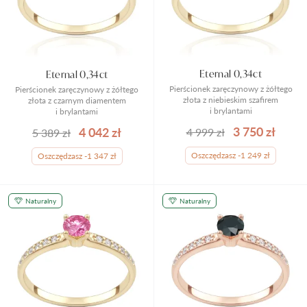
Eternal 0,34ct
Eternal 0,34ct
Pierścionek zaręczynowy z żółtego
Pierścionek zaręczynowy z żółtego
złota z niebieskim szafirem
złota z czarnym diamentem
i brylantami
i brylantami
3 750 zł
4 042 zł
4 999 zł
5 389 zł
Oszczędzasz -1 249 zł
Oszczędzasz -1 347 zł
Naturalny
Naturalny