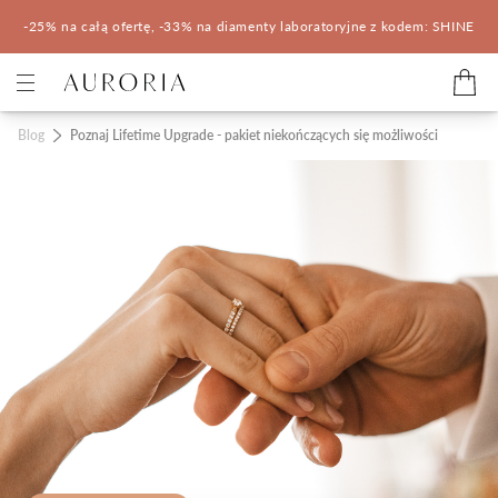
-25% na całą ofertę, -33% na diamenty laboratoryjne z kodem: SHINE
Kategorie
Blog
Poznaj Lifetime Upgrade - pakiet niekończących się możliwości
Pierścionki zaręczynowe
Obrączki ślubne
Pomocne
Konfigurator 3D
Salony Auroria
Salony Auroria
Korzyści z zakupu
Salon Auroria Arkadia