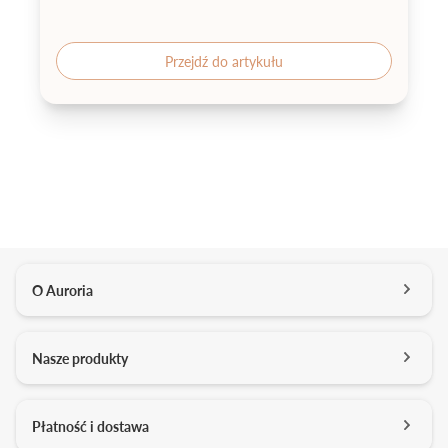
Przejdź do artykułu
O Auroria
O nas
Nasze produkty
Kontakt
Salony
Pierścionki zaręczynowe
Płatność i dostawa
Kariera
Obrączki ślubne