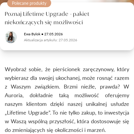
Salon Auroria Bonarka
Darmowa korekta rozmiaru
Polecane produkty
Formularze zgłoszeniowe
Salon Auroria Galeria Forum
Darmowy zwrot
Poznaj Lifetime Upgrade - pakiet
Salon Auroria Posnania
Darmowa dostawa
niekończących się możliwości
Darmowa korekta rozmiaru
Salon Auroria Silesia City Center
Poznaj nas lepiej
Płatność ratalna
Darmowy zwrot
Ewa Bylok ● 27.05.2026
Salon Auroria we Wrocławiu
Usługi dodatkowe
Aktualizacja artykułu: 27.05.2026
Gwarancja i reklamacje
Studio projektowe
Twoje konto
Piękne opakowanie
Pracownia złotnicza
Jakość brylantów Auroria
Zaloguj się
Wyobraź sobie, że pierścionek zaręczynowy, który
Pomoc
Jakość tworzonej biżuterii
wybierasz dla swojej ukochanej, może rosnąć razem
Nie masz konta?
Znajdź salon
z Waszym związkiem. Brzmi nieźle, prawda? W
Blog
kontakt@auroria.pl
Zarejestruj się
Auroria, dokładnie taką możliwość oferujemy
+48 518 912 915
Wszystkie kategorie
naszym klientom dzięki naszej unikalnej usłudze
Pon - Pt 9:00 - 17:00
Poradnik
„Lifetime Upgrade”. To nie tylko zakup, to inwestycja
Wirtualny salon
+48 518 912 915
Pomysły na zaręczyny
w Waszą wspólną przyszłość, która dostosowuje się
Organizacja wesela i ślubu
do zmieniających się okoliczności i marzeń.
Polecane produkty