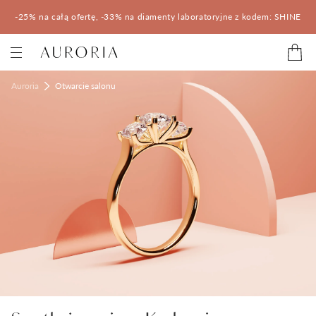
-25% na całą ofertę, -33% na diamenty laboratoryjne z kodem: SHINE
Kategorie
Auroria
Otwarcie salonu
Pierścionki zaręczynowe
Obrączki ślubne
Pomocne
Konfigurator 3D
Salony Auroria
Salony Auroria
Korzyści z zakupu
Salon Auroria Arkadia