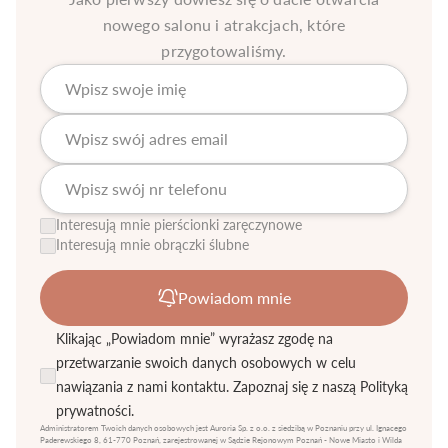
nowego salonu i atrakcjach, które
przygotowaliśmy.
Interesują mnie pierścionki zaręczynowe
Interesują mnie obrączki ślubne
Powiadom mnie
Klikając „Powiadom mnie” wyrażasz zgodę na
przetwarzanie swoich danych osobowych w celu
nawiązania z nami kontaktu. Zapoznaj się z naszą
Polityką
prywatności.
Administratorem Twoich danych osobowych jest Auroria Sp. z o.o. z siedzibą w Poznaniu przy ul. Ignacego
Paderewskiego 8, 61-770 Poznań, zarejestrowanej w Sądzie Rejonowym Poznań - Nowe Miasto i Wilda