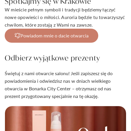
Spotkajmy się w Krakowie
Salon Auroria Bonarka
Darmowa korekta rozmiaru
Formularze zgłoszeniowe
W mieście pełnym symboli i tradycji będziemy łączyć
Salon Auroria Galeria Forum
Darmowy zwrot
nowe opowieści o miłości. Auroria będzie tu towarzyszyć
Salon Auroria Posnania
Darmowa dostawa
Darmowa korekta rozmiaru
chwilom, które zostają z Wami na zawsze.
Salon Auroria Silesia City Center
Poznaj nas lepiej
Płatność ratalna
Darmowy zwrot
Salon Auroria we Wrocławiu
Powiadom mnie o dacie otwarcia
Usługi dodatkowe
Gwarancja i reklamacje
Studio projektowe
Twoje konto
Piękne opakowanie
Pracownia złotnicza
Odbierz wyjątkowe prezenty
Jakość brylantów Auroria
Zaloguj się
Pomoc
Jakość tworzonej biżuterii
Świętuj z nami otwarcie salonu! Jeśli zapiszesz się do
Nie masz konta?
Znajdź salon
powiadomienia i odwiedzisz nas w dniach wielkiego
Blog
otwarcia w Bonarka City Center – otrzymasz od nas
kontakt@auroria.pl
Zarejestruj się
prezent przygotowany specjalnie na tę okazję.
+48 518 912 915
Wszystkie kategorie
Pon - Pt 9:00 - 17:00
Poradnik
Wirtualny salon
+48 518 912 915
Pomysły na zaręczyny
Organizacja wesela i ślubu
Polecane produkty