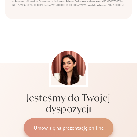
w Poznaniu, VIII Wydział Gospodarczy Krajowego Rejestru Sądowego pod numerem KRS: 0000700706,
NIP: 7792472266, REGON: 36857231700000, BDO: 000699895, kapitał zakładowy: 107 500,00 zł
Jesteśmy do Twojej
dyspozycji
Umów się na prezentację on-line