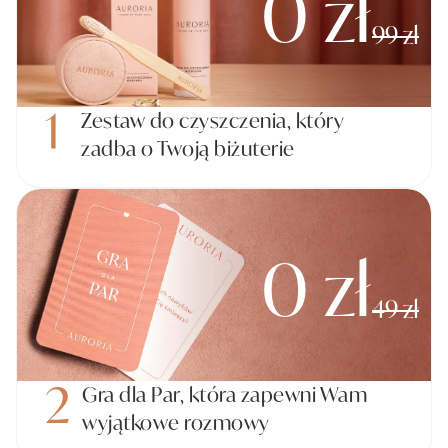
0 zł
Pielęgnacja biżuterii
99 zł
1
Zestaw do czyszczenia, który
zadba o Twoją biżuterie
0 zł
49 zł
2
Gra dla Par, która zapewni Wam
wyjątkowe rozmowy