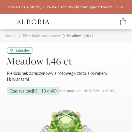
-25% na całą ofertę, -33% na diamenty laboratoryjne z kodem: SHINE
Kategorie
Auroria
Pierścionki zaręczynowe
Meadow 1,46 ct
Naturalny
Pierścionki zaręczynowe
Obrączki ślubne
Meadow 1,46 ct
Pomocne
Pierścionek zaręczynowy z różowego złota z oliwinem
i brylantami
Konfigurator 3D
Czas realizacji:
3 - 10 dni
Kod produktu: AUR-0061-146RO
Salony Auroria
Salony Auroria
Korzyści z zakupu
Salon Auroria Arkadia