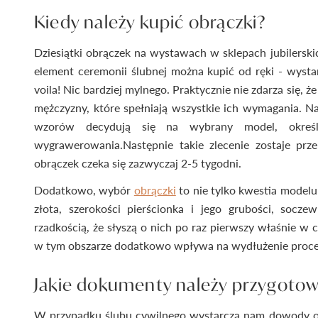
Kiedy należy kupić obrączki?
Dziesiątki obrączek na wystawach w sklepach jubilersk
element ceremonii ślubnej można kupić od ręki - wysta
voila! Nic bardziej mylnego. Praktycznie nie zdarza się,
mężczyzny, które spełniają wszystkie ich wymagania. Na
wzorów decydują się na wybrany model, określ
wygrawerowania.Następnie takie zlecenie zostaje prz
obrączek czeka się zazwyczaj 2-5 tygodni.
Dodatkowo, wybór
obrączki
to nie tylko kwestia modelu
złota, szerokości pierścionka i jego grubości, socze
rzadkością, że słyszą o nich po raz pierwszy właśnie w 
w tym obszarze dodatkowo wpływa na wydłużenie proc
Jakie dokumenty należy przygoto
W przypadku ślubu cywilnego wystarczą nam dowody os