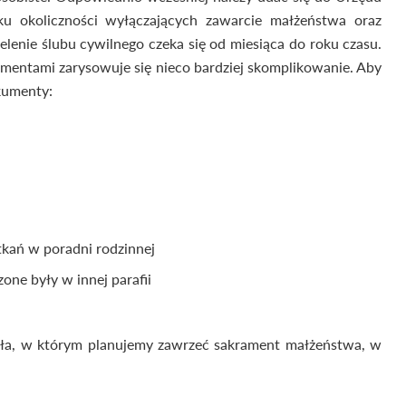
u okoliczności wyłączających zawarcie małżeństwa oraz
elenie ślubu cywilnego czeka się od miesiąca do roku czasu.
mentami zarysowuje się nieco bardziej skomplikowanie. Aby
kumenty:
tkań w poradni rodzinnej
one były w innej parafii
oła, w którym planujemy zawrzeć sakrament małżeństwa, w