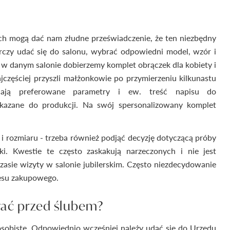
ich mogą dać nam złudne przeświadczenie, że ten niezbędny
rczy udać się do salonu, wybrać odpowiedni model, wzór i
 że w danym salonie dobierzemy komplet obrączek dla kobiety i
jczęściej przyszli małżonkowie po przymierzeniu kilkunastu
ają preferowane parametry i ew. treść napisu do
ekazane do produkcji. Na swój spersonalizowany komplet
 i rozmiaru - trzeba również podjąć decyzję dotyczącą próby
wki. Kwestie te często zaskakują narzeczonych i nie jest
czasie wizyty w salonie jubilerskim. Często niezdecydowanie
esu zakupowego.
wać przed ślubem?
obiste. Odpowiednio wcześniej należy udać się do Urzędu