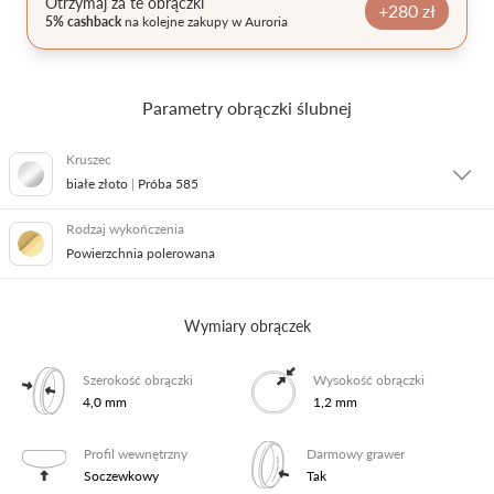
Otrzymaj za te obrączki
+280 zł
5% cashback
na kolejne zakupy w Auroria
Pielęgnacja biżuterii
Parametry obrączki ślubnej
Kruszec
białe złoto
|
Próba 585
Rodzaj wykończenia
żółte złoto
|
Próba 585
Powierzchnia polerowana
żółte złoto
|
Próba 333
Wymiary obrączek
białe złoto
|
Próba 585
Szerokość obrączki
Wysokość obrączki
4,0 mm
1,2 mm
różowe złoto
|
Próba 585
Profil wewnętrzny
Darmowy grawer
Soczewkowy
Tak