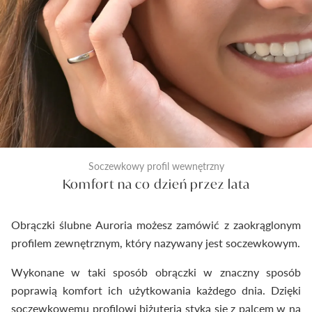
pierścionka do pudełeczka. Dzięki temu
dostarczymy Ci wyroby jubilerskie najwyższej klasy.
Soczewkowy profil wewnętrzny
Komfort na co dzień przez lata
Obrączki ślubne Auroria możesz zamówić z zaokrąglonym
profilem zewnętrznym, który nazywany jest soczewkowym.
Wykonane w taki sposób obrączki w znaczny sposób
poprawią komfort ich użytkowania każdego dnia. Dzięki
soczewkowemu profilowi biżuteria styka się z palcem w na