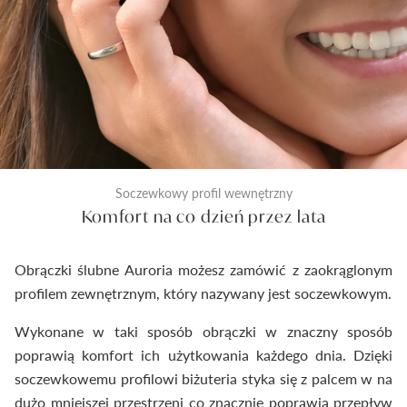
dostarczymy Ci wyroby jubilerskie najwyższej klasy.
Soczewkowy profil wewnętrzny
Komfort na co dzień przez lata
Obrączki ślubne Auroria możesz zamówić z zaokrąglonym
profilem zewnętrznym, który nazywany jest soczewkowym.
Wykonane w taki sposób obrączki w znaczny sposób
poprawią komfort ich użytkowania każdego dnia. Dzięki
soczewkowemu profilowi biżuteria styka się z palcem w na
dużo mniejszej przestrzeni co znacznie poprawia przepływ