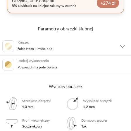
Otrzymaj za te obrączki
+274 zł
5% cashback
na kolejne zakupy w Auroria
Pielęgnacja biżuterii
Parametry obrączki ślubnej
Kruszec
żółte złoto
|
Próba 585
Rodzaj wykończenia
żółte złoto
|
Próba 585
Powierzchnia polerowana
żółte złoto
|
Próba 333
Wymiary obrączek
białe złoto
|
Próba 585
Szerokość obrączki
Wysokość obrączki
4,0 mm
1,2 mm
różowe złoto
|
Próba 585
Profil wewnętrzny
Darmowy grawer
Soczewkowy
Tak