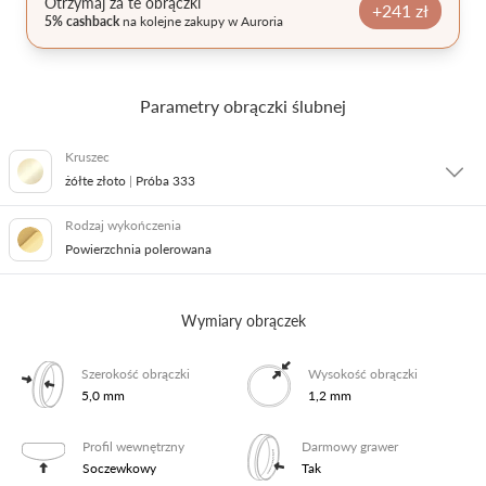
Otrzymaj za te obrączki
+241 zł
5% cashback
na kolejne zakupy w Auroria
Pielęgnacja biżuterii
Parametry obrączki ślubnej
Kruszec
żółte złoto
|
Próba 333
Rodzaj wykończenia
białe i żółte złoto
|
Próba 585
Powierzchnia polerowana
żółte złoto
|
Próba 585
Wymiary obrączek
żółte złoto
|
Próba 333
Szerokość obrączki
Wysokość obrączki
5,0 mm
1,2 mm
białe złoto
|
Próba 585
Profil wewnętrzny
Darmowy grawer
Soczewkowy
Tak