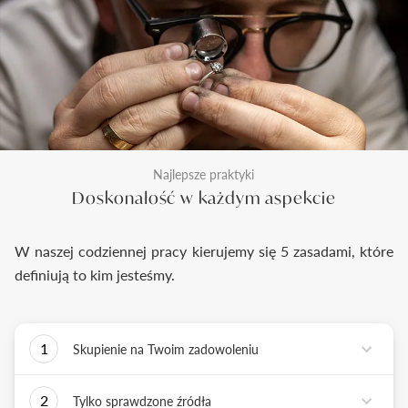
Najlepsze praktyki
Doskonałość w każdym aspekcie
W naszej codziennej pracy kierujemy się 5 zasadami, które
definiują to kim jesteśmy.
1
Skupienie na Twoim zadowoleniu
Każde podejmowane przez nas działanie ma jedno
2
Tylko sprawdzone źródła
zadanie - dostarczyć Ci biżuterię i doświadczenie,