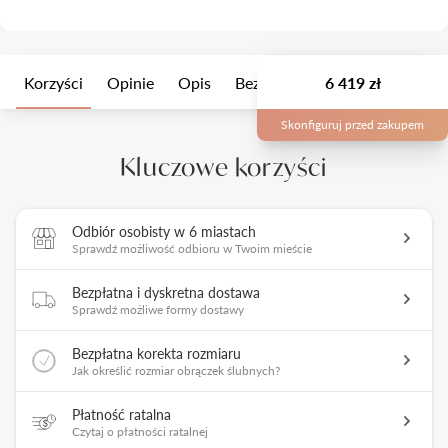
różowe złoto
|
Próba 585
Korzyści
Opinie
Opis
Bezszwowe
6 419 zł
Opakowanie
Skonfiguruj przed zakupem
Kluczowe korzyści
Odbiór osobisty w 6 miastach
Sprawdź możliwość odbioru w Twoim mieście
Bezpłatna i dyskretna dostawa
Sprawdź możliwe formy dostawy
Bezpłatna korekta rozmiaru
Jak określić rozmiar obrączek ślubnych?
Płatność ratalna
Czytaj o płatności ratalnej