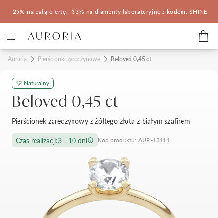
-25% na całą ofertę, -33% na diamenty laboratoryjne z kodem: SHINE
Kategorie
Auroria
Pierścionki zaręczynowe
Beloved 0,45 ct
Naturalny
Pierścionki zaręczynowe
Obrączki ślubne
Beloved 0,45 ct
Pomocne
Pierścionek zaręczynowy z żółtego złota z białym szafirem
Konfigurator 3D
Czas realizacji:
3 - 10 dni
Kod produktu: AUR-13111
Salony Auroria
Salony Auroria
Korzyści z zakupu
Salon Auroria Arkadia