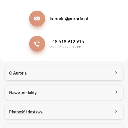
kontakt@auroria.pl
+48 518 912 915
Pon - Pt 9:00 - 17:00
O Auroria
O nas
Nasze produkty
Kontakt
Salony
Pierścionki zaręczynowe
Płatność i dostawa
Kariera
Obrączki ślubne
Media o nas
Konfigurator 3D
Darmowa dostawa