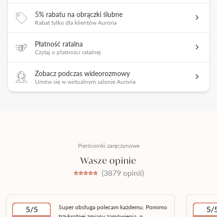
5% rabatu na obrączki ślubne
Rabat tylko dla klientów Auroria
Płatność ratalna
Czytaj o płatności ratalnej
Zobacz podczas wideorozmowy
Umów się w wirtualnym salonie Auroria
Pierścionki zaręczynowe
Wasze opinie
(3879 opinii)
Super obsługa polecam każdemu. Pomimo
5/5
5/
trzykrotnej zmiany zamówienia, p...