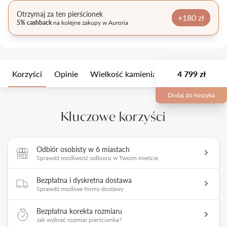
Otrzymaj za ten pierścionek
+180 zł
5% cashback
na kolejne zakupy w Auroria
Korzyści
Opinie
Wielkość kamienia
Opis
4 799 zł
Opakow
Dodaj do koszyka
Kluczowe korzyści
Odbiór osobisty w 6 miastach
Sprawdź możliwość odbioru w Twoim mieście
Bezpłatna i dyskretna dostawa
Sprawdź możliwe formy dostawy
Bezpłatna korekta rozmiaru
Jak wybrać rozmiar pierścionka?