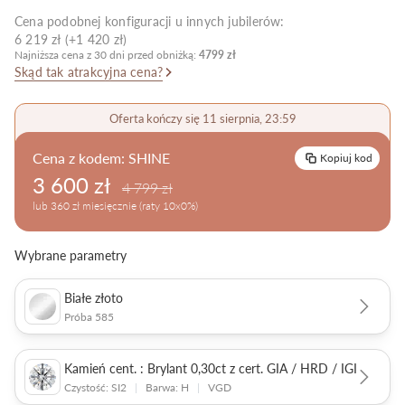
Cena podobnej konfiguracji u innych jubilerów:
Pielęgnacja biżuterii
6 219 zł (+1 420 zł)
Najniższa cena z 30 dni przed obniżką:
4799 zł
Skąd tak atrakcyjna cena?
Oferta kończy się 11 sierpnia, 23:59
Cena z kodem:
SHINE
Kopiuj kod
3 600 zł
4 799 zł
lub 360 zł miesięcznie (raty 10x0%)
Wybrane parametry
Białe złoto
Próba 585
Kamień cent. : Brylant 0,30ct z cert. GIA / HRD / IGI
Czystość: SI2
|
Barwa: H
|
VGD