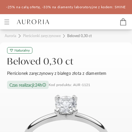
-25% na całą ofertę, -33% na diamenty laboratoryjne z kodem: SHINE
Kategorie
Auroria
Pierścionki zaręczynowe
Beloved 0,30 ct
Naturalny
Pierścionki zaręczynowe
Obrączki ślubne
Beloved 0,30 ct
Pomocne
Pierścionek zaręczynowy z białego złota z diamentem
Konfigurator 3D
Czas realizacji:
24h
Kod produktu: AUR-1121
Salony Auroria
Salony Auroria
Korzyści z zakupu
Salon Auroria Arkadia