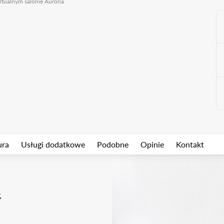
rtualnym salonie Auroria
ura
Usługi dodatkowe
Podobne
Opinie
Kontakt
k