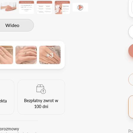
Wideo
+3
Bezpłatny zwrot w
ekta
100 dni
eorozmowy
Pr