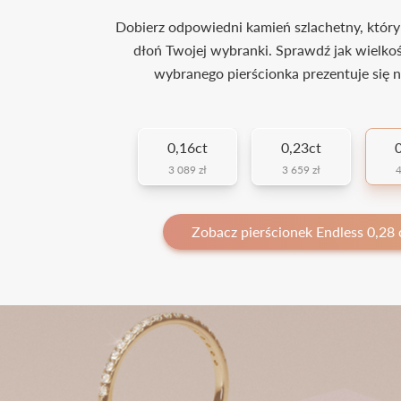
Dobierz odpowiedni kamień szlachetny, który
dłoń Twojej wybranki. Sprawdź jak wielko
wybranego pierścionka prezentuje się n
0,16ct
0,23ct
0
3 089 zł
3 659 zł
4
Zobacz pierścionek Endless 0,28 