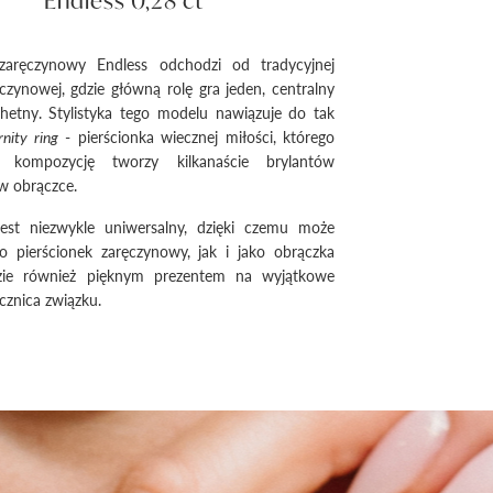
Endless 0,28 ct
 zaręczynowy Endless odchodzi od tradycyjnej
ręczynowej, gdzie główną rolę gra jeden, centralny
hetny. Stylistyka tego modelu nawiązuje do tak
nity ring
- pierścionka wiecznej miłości, którego
 kompozycję tworzy kilkanaście brylantów
w obrączce.
est niezwykle uniwersalny, dzięki czemu może
o pierścionek zaręczynowy, jak i jako obrączka
zie również pięknym prezentem na wyjątkowe
ocznica związku.