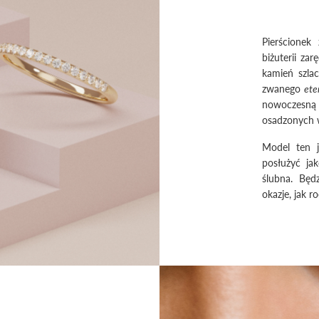
Pierścionek
biżuterii za
kamień szlac
zwanego
eter
nowoczesną
osadzonych 
Model ten j
posłużyć jak
ślubna. Będ
okazje, jak r