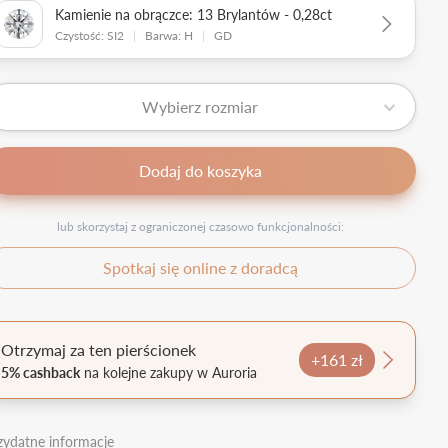
Kamienie na obrączce: 13 Brylantów - 0,28ct
Czystość: SI2
|
Barwa: H
|
GD
Wybierz rozmiar
Dodaj do koszyka
lub skorzystaj z ograniczonej czasowo funkcjonalności:
Spotkaj się online z doradcą
Otrzymaj za ten pierścionek
+161 zł
5% cashback
na kolejne zakupy w Auroria
zydatne informacje