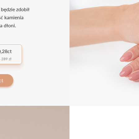
 będzie zdobił
ść kamienia
a dłoni.
,28ct
 289 zł
ct