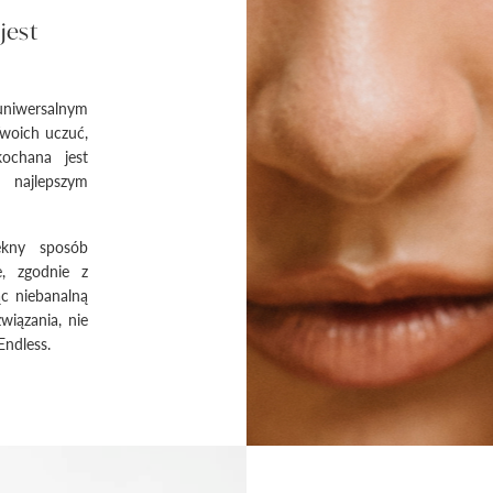
jest
 uniwersalnym
Twoich uczuć,
kochana jest
n najlepszym
ękny sposób
e, zgodnie z
c niebanalną
wiązania, nie
Endless.