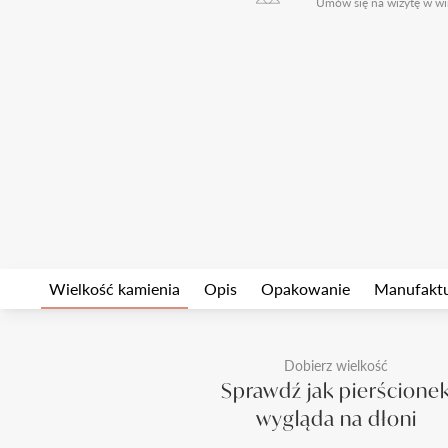
Umów się na wizytę w wi
Wielkość kamienia
Opis
Opakowanie
Manufakt
Dobierz wielkość
Sprawdź jak pierścione
wygląda na dłoni