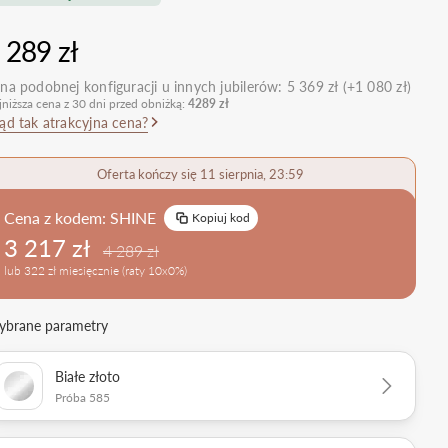
nietypowe
Zobacz wszystkie >
Zobacz wszystkie
 289 zł
>
retro
klasyczne
na podobnej konfiguracji u innych jubilerów:
5 369 zł (+1 080 zł)
jniższa cena z 30 dni przed obniżką:
4289 zł
obrączkowe
Obrączki Ślubne
ąd tak atrakcyjna cena?
dostawki
Sprawdź bestsellery
Zobacz wszystkie >
Oferta kończy się 11 sierpnia, 23:59
Zobacz trendy
Cena z kodem:
SHINE
Kopiuj kod
3 217 zł
4 289 zł
lub 322 zł miesięcznie (raty 10x0%)
brane parametry
Białe złoto
Próba 585