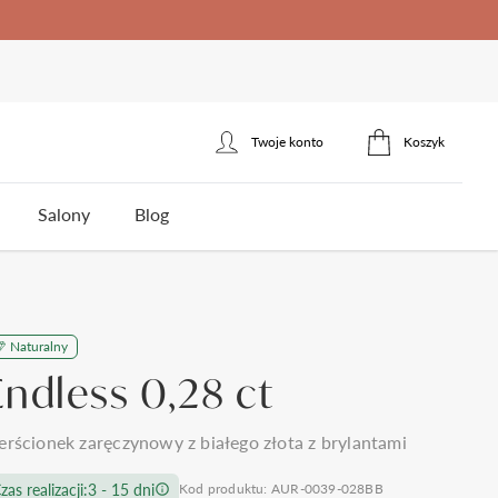
Twoje konto
Koszyk
Zaloguj się
Salony
Blog
Zarejestruj się
erścionek zaręczynowy
łotnicza
Naturalny
ota
Styl
Styl
Jakość brylantów Auroria
Cena
Endless 0,28 ct
5
klasyczne
jednokamieniowe
do 1500zł
3
nowoczesne
towy
trójkamieniowe
do 2000zł
 wesela i ślubu
Polecane produkty
erścionek zaręczynowy z białego złota z brylantami
omocy
Kontakt
frezowane
agdowy
wielokamieniowe
do 3000zł
ystkie >
zas realizacji:
3 - 15 dni
Kod produktu: AUR-0039-028BB
nietypowe
organiczny
do 5000zł