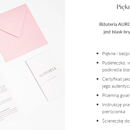
Pięk
Biżuteria AURO
jest blask b
Piękne i bez
Pudełeczko, 
podkreśla bla
Certyfikat ja
jego autenty
Pisemną gwara
Instrukcję pr
pierścionka
Ściereczkę do 