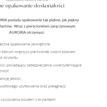
ne opakowanie doskonałości
RIA posiada opakowanie tak piękne, jak piękny
rylantów. Wraz z pierścionkiem zaręczynowym
AURORIA otrzymasz:
pieczne opakowanie zewnętrzne
w którym wręczysz pierścionek swoim kolorem
sk brylantu
kości posiadający zabezpieczenia uwierzytelniające
czność
ncję jakości
awidłowego użytkowania oraz pielęgnacji
czyszczenia biżuterii z brylantami