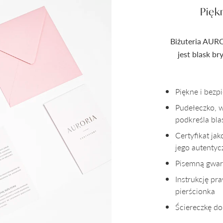
Pięk
Biżuteria AURO
jest blask b
Piękne i bez
Pudełeczko, 
podkreśla bla
Certyfikat ja
jego autenty
Pisemną gwara
Instrukcję pr
pierścionka
Ściereczkę do 