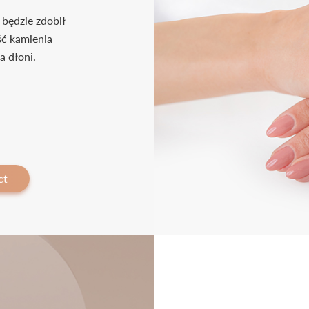
 będzie zdobił
ść kamienia
a dłoni.
ct