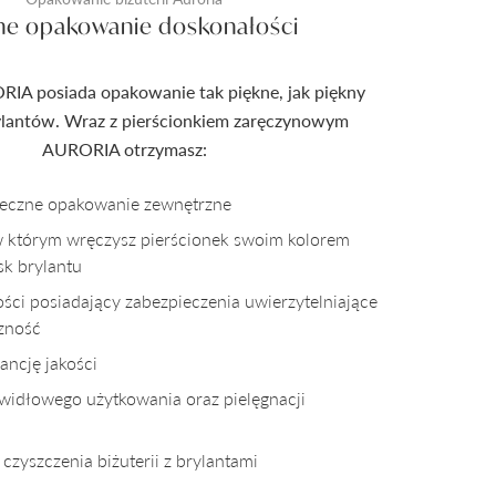
ne opakowanie doskonałości
RIA posiada opakowanie tak piękne, jak piękny
rylantów. Wraz z pierścionkiem zaręczynowym
AURORIA otrzymasz:
pieczne opakowanie zewnętrzne
w którym wręczysz pierścionek swoim kolorem
sk brylantu
kości posiadający zabezpieczenia uwierzytelniające
czność
ncję jakości
awidłowego użytkowania oraz pielęgnacji
czyszczenia biżuterii z brylantami