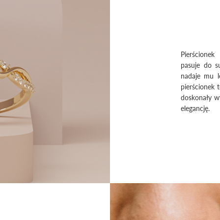
Pierścionek 
pasuje do su
nadaje mu le
pierścionek t
doskonały wy
elegancję.