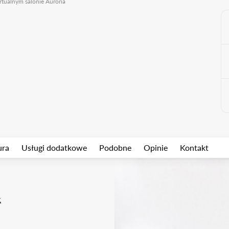
rtualnym salonie Auroria
ura
Usługi dodatkowe
Podobne
Opinie
Kontakt
k