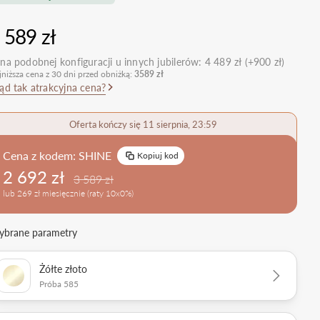
nietypowe
Zobacz wszystkie >
Zobacz wszystkie
 589 zł
>
retro
klasyczne
na podobnej konfiguracji u innych jubilerów:
4 489 zł (+900 zł)
jniższa cena z 30 dni przed obniżką:
3589 zł
obrączkowe
Obrączki Ślubne
ąd tak atrakcyjna cena?
dostawki
Sprawdź bestsellery
Zobacz wszystkie >
Oferta kończy się 11 sierpnia, 23:59
Zobacz trendy
Cena z kodem:
SHINE
Kopiuj kod
2 692 zł
3 589 zł
lub 269 zł miesięcznie (raty 10x0%)
brane parametry
Żółte złoto
Próba 585