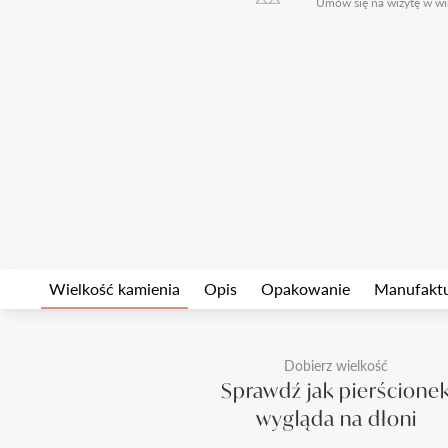
Umów się na wizytę w wi
Wielkość kamienia
Opis
Opakowanie
Manufakt
Dobierz wielkość
Sprawdź jak pierścione
wygląda na dłoni