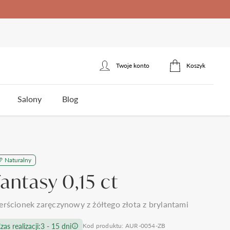
Twoje konto
Koszyk
Zaloguj się
Salony
Blog
Zarejestruj się
erścionek zaręczynowy
łotnicza
Naturalny
ota
Styl
Styl
Jakość brylantów Auroria
Cena
Fantasy 0,15 ct
5
klasyczne
jednokamieniowe
do 1500zł
3
nowoczesne
towy
trójkamieniowe
do 2000zł
 wesela i ślubu
Polecane produkty
erścionek zaręczynowy z żółtego złota z brylantami
omocy
Kontakt
frezowane
agdowy
wielokamieniowe
do 3000zł
ystkie >
zas realizacji:
3 - 15 dni
Kod produktu: AUR-0054-ZB
nietypowe
organiczny
do 5000zł