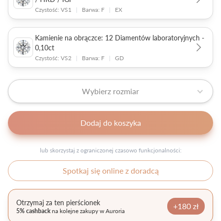
Czystość: VS1
|
Barwa: F
|
EX
Kamienie na obrączce: 12 Diamentów laboratoryjnych -
0,10ct
Czystość: VS2
|
Barwa: F
|
GD
Wybierz rozmiar
Dodaj do koszyka
lub skorzystaj z ograniczonej czasowo funkcjonalności:
Spotkaj się online z doradcą
Otrzymaj za ten pierścionek
+180 zł
5% cashback
na kolejne zakupy w Auroria