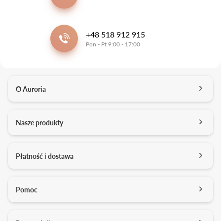
+48 518 912 915
Pon - Pt 9:00 - 17:00
O Auroria
O nas
Nasze produkty
Kontakt
Salony
Pierścionki zaręczynowe
Płatność i dostawa
Kariera
Obrączki ślubne
Media o nas
Konfigurator 3D
Darmowa dostawa
Pomoc
Studio projektowe
Usługi dodatkowe
Formy płatności
Pracownia złotnicza
Zarządzanie cookies
Jakość brylantów Auroria
Płatność ratalna