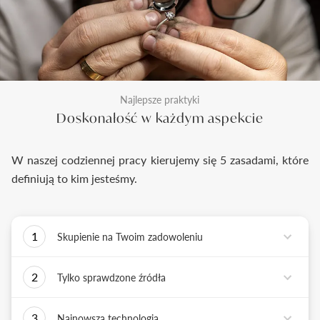
Najlepsze praktyki
Doskonałość w każdym aspekcie
W naszej codziennej pracy kierujemy się 5 zasadami, które
definiują to kim jesteśmy.
1
Skupienie na Twoim zadowoleniu
Każde podejmowane przez nas działanie ma jedno
2
Tylko sprawdzone źródła
zadanie - dostarczyć Ci biżuterię i doświadczenie,
które wywoła uśmiech na Twojej twarzy.
Biżuterię wykonujemy tylko z surowców o
3
Najnowsza technologia
sprawdzonych źródłach pochodzenia i