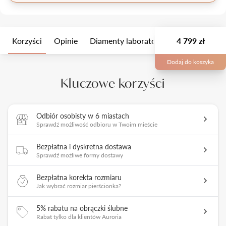
Korzyści
Opinie
Diamenty laboratoryjne
4 799 zł
Wielkość k
Dodaj do koszyka
Kluczowe korzyści
Odbiór osobisty w 6 miastach
Sprawdź możliwość odbioru w Twoim mieście
Bezpłatna i dyskretna dostawa
Sprawdź możliwe formy dostawy
Bezpłatna korekta rozmiaru
Jak wybrać rozmiar pierścionka?
5% rabatu na obrączki ślubne
Rabat tylko dla klientów Auroria