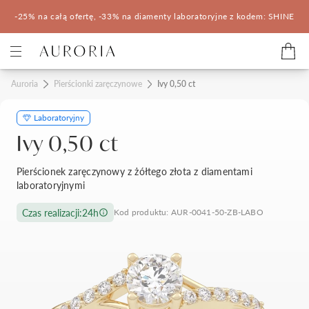
-25% na całą ofertę, -33% na diamenty laboratoryjne z kodem: SHINE
Kategorie
Auroria
Pierścionki zaręczynowe
Ivy 0,50 ct
Laboratoryjny
Pierścionki zaręczynowe
Obrączki ślubne
Ivy 0,50 ct
Pomocne
Pierścionek zaręczynowy z żółtego złota z diamentami
laboratoryjnymi
Konfigurator 3D
Czas realizacji:
24h
Kod produktu: AUR-0041-50-ZB-LABO
Salony Auroria
Salony Auroria
Korzyści z zakupu
Salon Auroria Arkadia