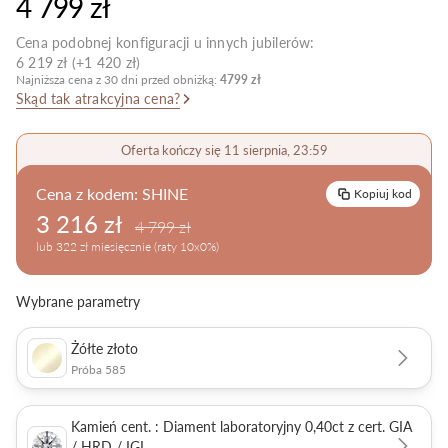
4 799 zł
Pielęgnacja biżuterii
Cena podobnej konfiguracji u innych jubilerów:
6 219 zł (+1 420 zł)
Najniższa cena z 30 dni przed obniżką:
4799 zł
Skąd tak atrakcyjna cena?
Oferta kończy się 11 sierpnia, 23:59
Cena z kodem:
SHINE
Kopiuj kod
3 216 zł
4 799 zł
lub 322 zł miesięcznie (raty 10x0%)
Wybrane parametry
Żółte złoto
Próba 585
Kamień cent. : Diament laboratoryjny 0,40ct z cert. GIA
/ HRD / IGI