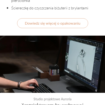
pierścionka
Ściereczkę do czyszczenia biżuterii z brylantami
Dowiedz się więcej o opakowaniu
Studio projektowe Auroria