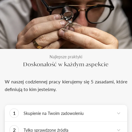
Najlepsze praktyki
Doskonałość w każdym aspekcie
W naszej codziennej pracy kierujemy się 5 zasadami, które
definiują to kim jesteśmy.
1
Skupienie na Twoim zadowoleniu
Każde podejmowane przez nas działanie ma jedno
2
Tylko sprawdzone źródła
zadanie - dostarczyć Ci biżuterię i doświadczenie,