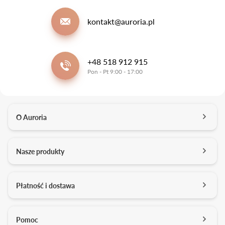
kontakt@auroria.pl
+48 518 912 915
Pon - Pt 9:00 - 17:00
O Auroria
O nas
Nasze produkty
Kontakt
Salony
Pierścionki zaręczynowe
Płatność i dostawa
Kariera
Obrączki ślubne
Media o nas
Konfigurator 3D
Darmowa dostawa
Pomoc
Studio projektowe
Usługi dodatkowe