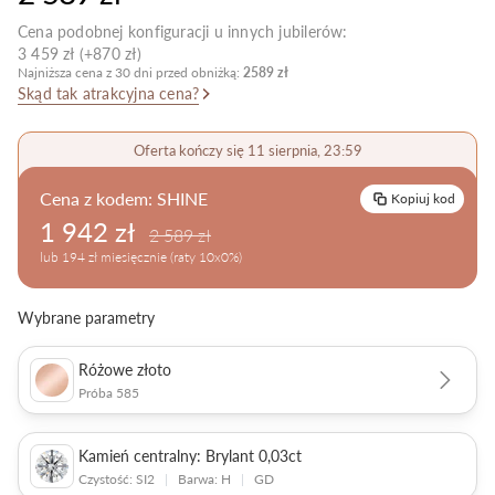
Pielęgnacja biżuterii
Cena podobnej konfiguracji u innych jubilerów:
3 459 zł (+870 zł)
Najniższa cena z 30 dni przed obniżką:
2589 zł
Skąd tak atrakcyjna cena?
Oferta kończy się 11 sierpnia, 23:59
Cena z kodem:
SHINE
Kopiuj kod
1 942 zł
2 589 zł
lub 194 zł miesięcznie (raty 10x0%)
Wybrane parametry
Różowe złoto
Próba 585
Kamień centralny: Brylant 0,03ct
Czystość: SI2
|
Barwa: H
|
GD