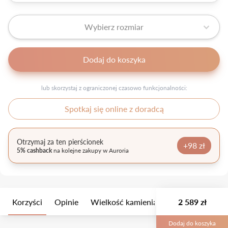
Wybierz rozmiar
Dodaj do koszyka
lub skorzystaj z ograniczonej czasowo funkcjonalności:
Spotkaj się online z doradcą
Otrzymaj za ten pierścionek
+98 zł
5% cashback
na kolejne zakupy w Auroria
Korzyści
Opinie
Wielkość kamienia
Opis
2 589 zł
Opakow
Dodaj do koszyka