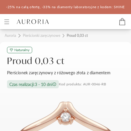
-25% na całą ofertę, -33% na diamenty laboratoryjne z kodem: SHINE
Kategorie
Auroria
Pierścionki zaręczynowe
Proud 0,03 ct
Naturalny
Pierścionki zaręczynowe
Obrączki ślubne
Proud 0,03 ct
Pomocne
Pierścionek zaręczynowy z różowego złota z diamentem
Konfigurator 3D
Czas realizacji:
3 - 10 dni
Kod produktu: AUR-0046-RB
Salony Auroria
Salony Auroria
Korzyści z zakupu
Salon Auroria Arkadia