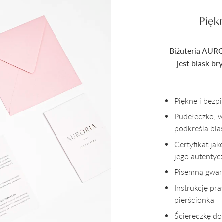
Pięk
Biżuteria AURO
jest blask b
Piękne i bez
Pudełeczko, 
podkreśla bla
Certyfikat ja
jego autenty
Pisemną gwara
Instrukcję pr
pierścionka
Ściereczkę do 