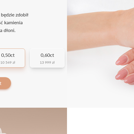
 będzie zdobił
ść kamienia
a dłoni.
0,50ct
0,60ct
10 549 zł
13 999 zł
t