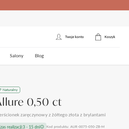
Twoje konto
Koszyk
Zaloguj się
Salony
Blog
Zarejestruj się
erścionek zaręczynowy
łotnicza
Naturalny
ota
Styl
Styl
Jakość brylantów Auroria
Cena
Allure 0,50 ct
5
klasyczne
jednokamieniowe
do 1500zł
3
nowoczesne
towy
trójkamieniowe
do 2000zł
 wesela i ślubu
Polecane produkty
erścionek zaręczynowy z żółtego złota z brylantami
omocy
Kontakt
frezowane
agdowy
wielokamieniowe
do 3000zł
ystkie >
zas realizacji:
3 - 15 dni
Kod produktu: AUR-0075-050-ZB-M
nietypowe
organiczny
do 5000zł