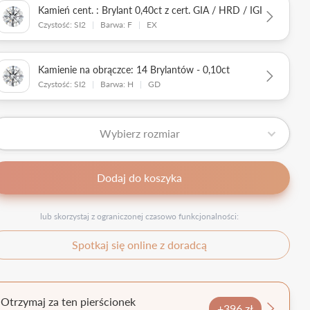
Kamień cent. : Brylant 0,40ct z cert. GIA / HRD / IGI
Czystość: SI2
|
Barwa: F
|
EX
Kamienie na obrączce: 14 Brylantów - 0,10ct
Czystość: SI2
|
Barwa: H
|
GD
Wybierz rozmiar
Dodaj do koszyka
lub skorzystaj z ograniczonej czasowo funkcjonalności:
Spotkaj się online z doradcą
Otrzymaj za ten pierścionek
+396 zł