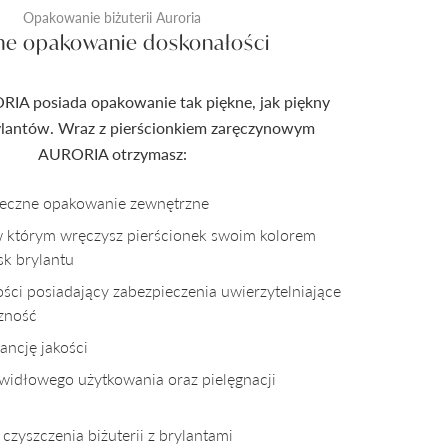
Opakowanie biżuterii Auroria
ne opakowanie doskonałości
RIA posiada opakowanie tak piękne, jak piękny
rylantów. Wraz z pierścionkiem zaręczynowym
AURORIA otrzymasz:
pieczne opakowanie zewnętrzne
w którym wręczysz pierścionek swoim kolorem
sk brylantu
kości posiadający zabezpieczenia uwierzytelniające
czność
ncję jakości
awidłowego użytkowania oraz pielęgnacji
czyszczenia biżuterii z brylantami