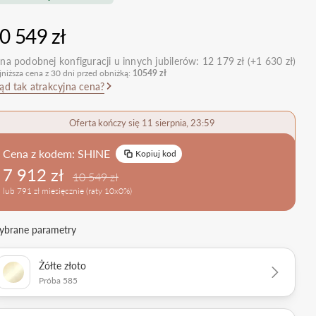
nietypowe
Zobacz wszystkie >
Zobacz wszystkie
0 549 zł
>
retro
klasyczne
na podobnej konfiguracji u innych jubilerów:
12 179 zł (+1 630 zł)
jniższa cena z 30 dni przed obniżką:
10549 zł
obrączkowe
Obrączki Ślubne
ąd tak atrakcyjna cena?
dostawki
Sprawdź bestsellery
Zobacz wszystkie >
Oferta kończy się 11 sierpnia, 23:59
Zobacz trendy
Cena z kodem:
SHINE
Kopiuj kod
7 912 zł
10 549 zł
lub 791 zł miesięcznie (raty 10x0%)
brane parametry
Żółte złoto
Próba 585