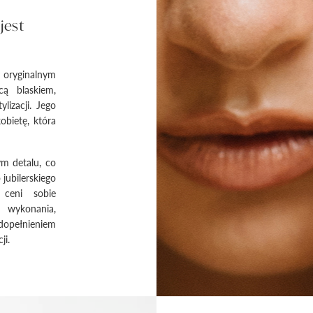
jest
y oryginalnym
cą blaskiem,
lizacji. Jego
obietę, która
m detalu, co
jubilerskiego
 ceni sobie
ć wykonania,
 dopełnieniem
ji.