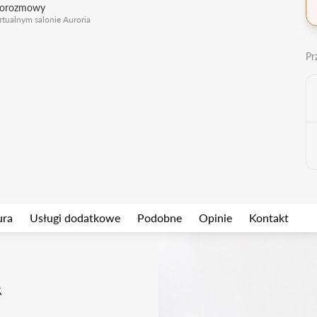
eorozmowy
rtualnym salonie Auroria
Pr
ura
Usługi dodatkowe
Podobne
Opinie
Kontakt
k