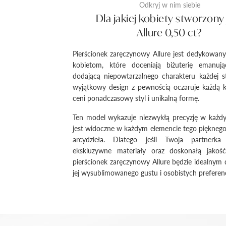
Odkryj w nim siebie
Dla jakiej kobiety stworzony 
Allure 0,50 ct?
Pierścionek zaręczynowy Allure jest dedykowan
kobietom, które doceniają biżuterię emanują
dodającą niepowtarzalnego charakteru każdej sty
wyjątkowy design z pewnością oczaruje każdą k
ceni ponadczasowy styl i unikalną formę.
Ten model wykazuje niezwykłą precyzję w każdy
jest widoczne w każdym elemencie tego pięknego 
arcydzieła. Dlatego jeśli Twoja partnerka
ekskluzywne materiały oraz doskonałą jakoś
pierścionek zaręczynowy Allure będzie idealnym
jej wysublimowanego gustu i osobistych preferenc