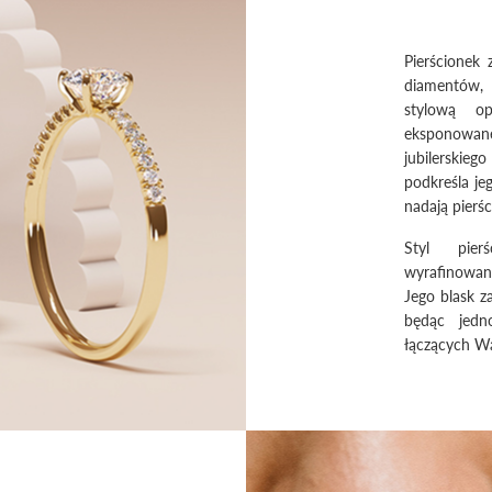
Pierścionek
diamentów,
stylową op
eksponowa
jubilerskieg
podkreśla je
nadają pierś
Styl pier
wyrafinowaną
Jego blask z
będąc jedn
łączących Wa