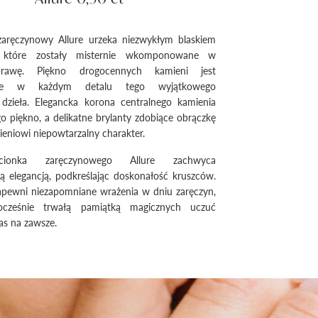
 zaręczynowy Allure urzeka niezwykłym blaskiem
 które zostały misternie wkomponowane w
rawę. Piękno drogocennych kamieni jest
ne w każdym detalu tego wyjątkowego
o dzieła. Elegancka korona centralnego kamienia
go piękno, a delikatne brylanty zdobiące obrączkę
cieniowi niepowtarzalny charakter.
ścionka zaręczynowego Allure zachwyca
 elegancją, podkreślając doskonałość kruszców.
apewni niezapomniane wrażenia w dniu zaręczyn,
ocześnie trwałą pamiątką magicznych uczuć
s na zawsze.