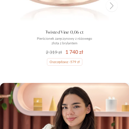
Twisted Vine 0,06 ct
Pierścionek zaręczynowy z różowego
złota z brylantem
1 740 zł
2 319 zł
Oszczędzasz -579 zł