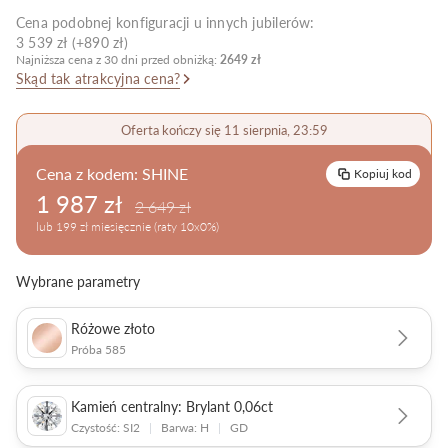
Cena podobnej konfiguracji u innych jubilerów:
Pielęgnacja biżuterii
3 539 zł (+890 zł)
Najniższa cena z 30 dni przed obniżką:
2649 zł
Skąd tak atrakcyjna cena?
Oferta kończy się 11 sierpnia, 23:59
Cena z kodem:
SHINE
Kopiuj kod
1 987 zł
2 649 zł
lub 199 zł miesięcznie (raty 10x0%)
Wybrane parametry
Różowe złoto
Próba 585
Kamień centralny: Brylant 0,06ct
Czystość: SI2
|
Barwa: H
|
GD