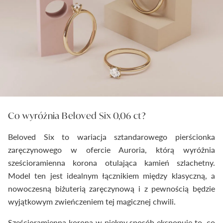
Co wyróżnia Beloved Six 0,06 ct?
Beloved Six to wariacja sztandarowego pierścionka
zaręczynowego w ofercie Auroria, którą wyróżnia
sześcioramienna korona otulająca kamień szlachetny.
Model ten jest idealnym łącznikiem między klasyczną, a
nowoczesną biżuterią zaręczynową i z pewnością będzie
wyjątkowym zwieńczeniem tej magicznej chwili.
Sześcioramienna korona w piękny sposób eksponuje to, co