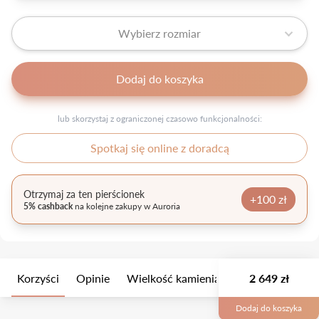
Wybierz rozmiar
Dodaj do koszyka
lub skorzystaj z ograniczonej czasowo funkcjonalności:
Spotkaj się online z doradcą
Otrzymaj za ten pierścionek
+100 zł
5% cashback
na kolejne zakupy w Auroria
Korzyści
Opinie
Wielkość kamienia
Opis
2 649 zł
Opakow
Dodaj do koszyka