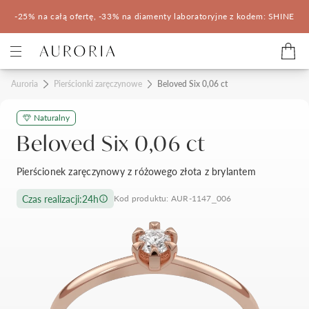
-25% na całą ofertę, -33% na diamenty laboratoryjne z kodem: SHINE
Kategorie
Auroria
Pierścionki zaręczynowe
Beloved Six 0,06 ct
Naturalny
Pierścionki zaręczynowe
Obrączki ślubne
Beloved Six 0,06 ct
Pomocne
Pierścionek zaręczynowy z różowego złota z brylantem
Konfigurator 3D
Czas realizacji:
24h
Kod produktu: AUR-1147_006
Salony Auroria
Salony Auroria
Korzyści z zakupu
Salon Auroria Arkadia