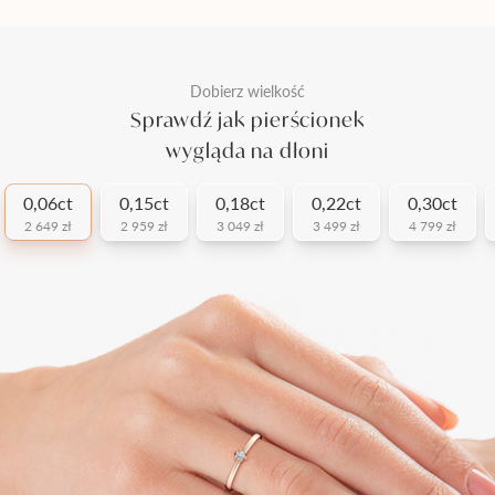
Dobierz wielkość
Sprawdź jak pierścionek
wygląda na dłoni
0,06ct
0,15ct
0,18ct
0,22ct
0,30ct
2 649 zł
2 959 zł
3 049 zł
3 499 zł
4 799 zł