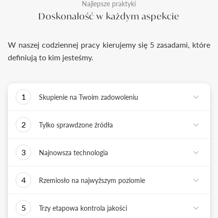
Najlepsze praktyki
Doskonałość w każdym aspekcie
W naszej codziennej pracy kierujemy się 5 zasadami, które
definiują to kim jesteśmy.
1
Skupienie na Twoim zadowoleniu
Każde podejmowane przez nas działanie ma jedno
2
Tylko sprawdzone źródła
zadanie - dostarczyć Ci biżuterię i doświadczenie,
które wywoła uśmiech na Twojej twarzy.
Biżuterię wykonujemy tylko z surowców o
3
Najnowsza technologia
sprawdzonych źródłach pochodzenia i
bezkonfliktowej historii. Współpracujemy jedynie z
Tworząc biżuterię, łączymy sztukę rzemiosła
rzetelnymi partnerami, których doświadczenie
4
Rzemiosło na najwyższym poziomie
złotniczego z możliwościami najnowszych
potwierdzone jest wieloletnią obecnością na rynku.
technologii. Podstawą naszych działań jest kultura
Każdy wykonany przez nas pierścionek musi być
innowacji, która sprzyja tworzeniu i wdrażaniu
5
Trzy etapowa kontrola jakości
doskonały. Każdy z naszych złotników, tworzy
nowatorskich rozwiązań.