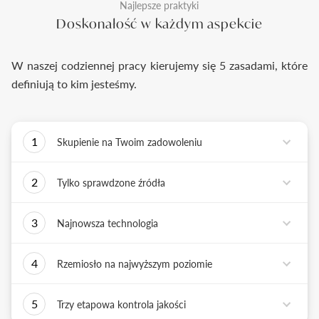
Najlepsze praktyki
Doskonałość w każdym aspekcie
W naszej codziennej pracy kierujemy się 5 zasadami, które
definiują to kim jesteśmy.
1
Skupienie na Twoim zadowoleniu
Każde podejmowane przez nas działanie ma jedno
2
Tylko sprawdzone źródła
zadanie - dostarczyć Ci biżuterię i doświadczenie,
które wywoła uśmiech na Twojej twarzy.
Biżuterię wykonujemy tylko z surowców o
3
Najnowsza technologia
sprawdzonych źródłach pochodzenia i
bezkonfliktowej historii. Współpracujemy jedynie z
Tworząc biżuterię, łączymy sztukę rzemiosła
rzetelnymi partnerami, których doświadczenie
4
Rzemiosło na najwyższym poziomie
złotniczego z możliwościami najnowszych
potwierdzone jest wieloletnią obecnością na rynku.
technologii. Podstawą naszych działań jest kultura
Każdy wykonany przez nas pierścionek musi być
innowacji, która sprzyja tworzeniu i wdrażaniu
5
Trzy etapowa kontrola jakości
doskonały. Każdy z naszych złotników, tworzy
nowatorskich rozwiązań.