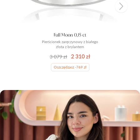
Full Moon 0,15 ct
Pierścionek zaręczynowy z białego
złota z brylantem
2 310 zł
3 079 zł
Oszczędzasz -769 zł