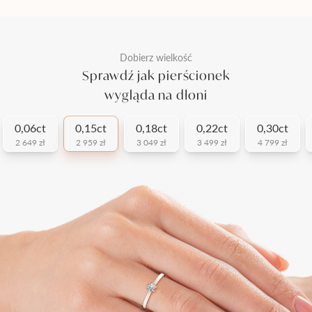
Dobierz wielkość
Sprawdź jak pierścionek
wygląda na dłoni
0,06ct
0,15ct
0,18ct
0,22ct
0,30ct
2 649 zł
2 959 zł
3 049 zł
3 499 zł
4 799 zł