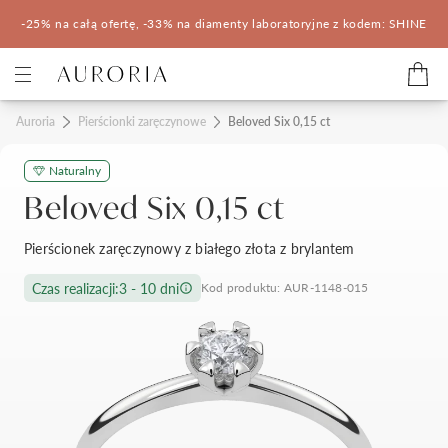
-25% na całą ofertę, -33% na diamenty laboratoryjne z kodem: SHINE
Kategorie
Auroria
Pierścionki zaręczynowe
Beloved Six 0,15 ct
Naturalny
Pierścionki zaręczynowe
Obrączki ślubne
Beloved Six 0,15 ct
Pomocne
Pierścionek zaręczynowy z białego złota z brylantem
Konfigurator 3D
Czas realizacji:
3 - 10 dni
Kod produktu: AUR-1148-015
Salony Auroria
Salony Auroria
Korzyści z zakupu
Salon Auroria Arkadia