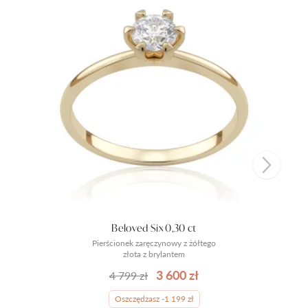
Beloved Six 0,30 ct
Pierścionek zaręczynowy z żółtego
złota z brylantem
3 600 zł
4 799 zł
Oszczędzasz -1 199 zł