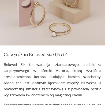
Co wyróżnia Beloved Six 0,15 ct?
Beloved Six to wariacja sztandarowego pierścionka
zaręczynowego w ofercie Auroria, którą wyróżnia
sześcioramienna korona otulająca kamień szlachetny.
Model ten jest idealnym łącznikiem między klasyczną, a
nowoczesną biżuterią zaręczynową i z pewnością będzie
wyjątkowym zwieńczeniem tej magicznej chwili.
Sześcioramienna korona w piękny sposób eksponuje to, co