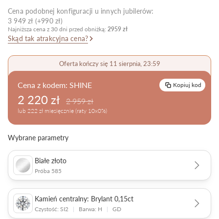
Cena podobnej konfiguracji u innych jubilerów:
Pielęgnacja biżuterii
3 949 zł (+990 zł)
Najniższa cena z 30 dni przed obniżką:
2959 zł
Skąd tak atrakcyjna cena?
Oferta kończy się 11 sierpnia, 23:59
Cena z kodem:
SHINE
Kopiuj kod
2 220 zł
2 959 zł
lub 222 zł miesięcznie (raty 10x0%)
Wybrane parametry
Białe złoto
Próba 585
Kamień centralny: Brylant 0,15ct
Czystość: SI2
|
Barwa: H
|
GD