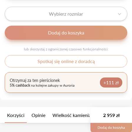
Wybierz rozmiar
Dodaj do koszyka
lub skorzystaj z ograniczonej czasowo funkcjonalności:
Spotkaj się online z doradcą
Otrzymaj za ten pierścionek
+111 zł
5% cashback
na kolejne zakupy w Auroria
Korzyści
Opinie
Wielkość kamienia
Opis
2 959 zł
Opakow
Dodaj do koszyka