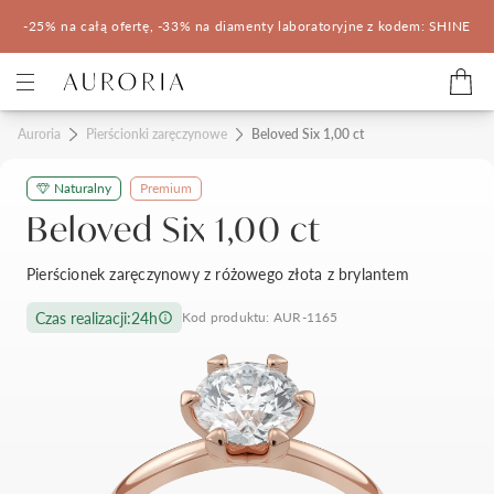
-25% na całą ofertę, -33% na diamenty laboratoryjne z kodem: SHINE
Kategorie
Auroria
Pierścionki zaręczynowe
Beloved Six 1,00 ct
Naturalny
Premium
Pierścionki zaręczynowe
Obrączki ślubne
Beloved Six 1,00 ct
Pomocne
Pierścionek zaręczynowy z różowego złota z brylantem
Konfigurator 3D
Czas realizacji:
24h
Kod produktu: AUR-1165
Salony Auroria
Salony Auroria
Korzyści z zakupu
Salon Auroria Arkadia