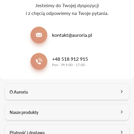
Jesteśmy do Twojej dyspozycji
i z chęcią odpowiemy na Twoje pytania.
kontakt@auroria.pl
+48 518 912 915
Pon - Pt 9:00 - 17:00
O Auroria
O nas
Nasze produkty
Kontakt
Salony
Pierścionki zaręczynowe
Płatność i dostawa