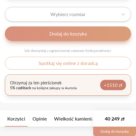
Wybierz rozmiar
Dodaj do koszyka
lub skorzystaj z ograniczonej czasowo funkcjonalności:
Spotkaj się online z doradcą
Otrzymaj za ten pierścionek
+1510 zł
5% cashback
na kolejne zakupy w Auroria
Korzyści
Opinie
Wielkość kamienia
Opis
40 249 zł
Opakow
Dodaj do koszyka