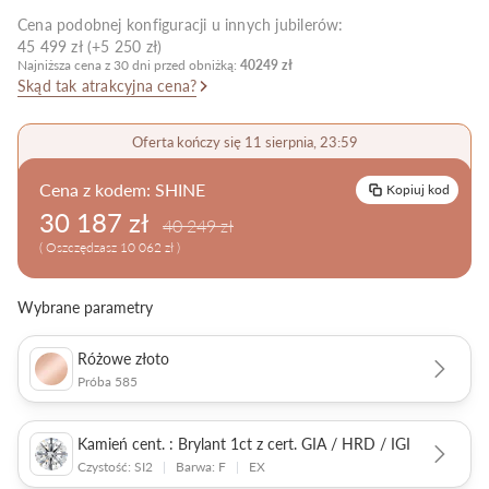
Cena podobnej konfiguracji u innych jubilerów:
Pielęgnacja biżuterii
45 499 zł (+5 250 zł)
Najniższa cena z 30 dni przed obniżką:
40249 zł
Skąd tak atrakcyjna cena?
Oferta kończy się 11 sierpnia, 23:59
Cena z kodem:
SHINE
Kopiuj kod
30 187 zł
40 249 zł
( Oszczędzasz 10 062 zł )
Wybrane parametry
Różowe złoto
Próba 585
Kamień cent. : Brylant 1ct z cert. GIA / HRD / IGI
Czystość: SI2
|
Barwa: F
|
EX