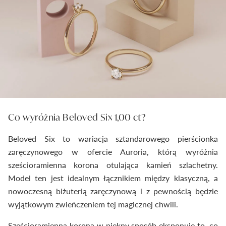
Co wyróżnia Beloved Six 1,00 ct?
Beloved Six to wariacja sztandarowego pierścionka
zaręczynowego w ofercie Auroria, którą wyróżnia
sześcioramienna korona otulająca kamień szlachetny.
Model ten jest idealnym łącznikiem między klasyczną, a
nowoczesną biżuterią zaręczynową i z pewnością będzie
wyjątkowym zwieńczeniem tej magicznej chwili.
Sześcioramienna korona w piękny sposób eksponuje to, co