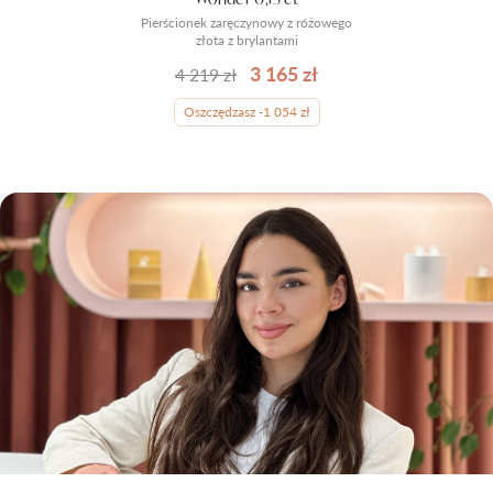
Pierścionek zaręczynowy z różowego
złota z brylantami
3 165 zł
4 219 zł
Oszczędzasz -1 054 zł