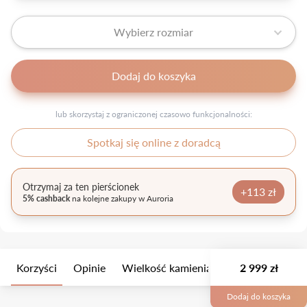
Wybierz rozmiar
Dodaj do koszyka
lub skorzystaj z ograniczonej czasowo funkcjonalności:
Spotkaj się online z doradcą
Otrzymaj za ten pierścionek
+113 zł
5% cashback
na kolejne zakupy w Auroria
Korzyści
Opinie
Wielkość kamienia
Opis
2 999 zł
Opakow
Dodaj do koszyka