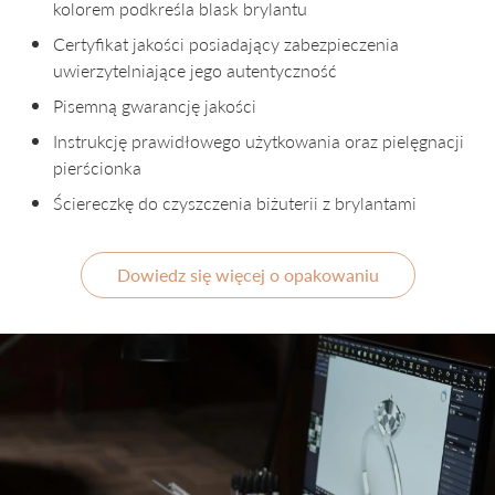
kolorem podkreśla blask brylantu
Certyfikat jakości posiadający zabezpieczenia
uwierzytelniające jego autentyczność
Pisemną gwarancję jakości
Instrukcję prawidłowego użytkowania oraz pielęgnacji
pierścionka
Ściereczkę do czyszczenia biżuterii z brylantami
Dowiedz się więcej o opakowaniu