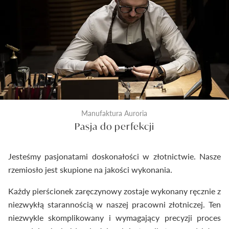
kontrola następuje tuż przed zamknięciem
pierścionka do pudełeczka. Dzięki temu
dostarczymy Ci wyroby jubilerskie najwyższej klasy.
Manufaktura Auroria
Pasja do perfekcji
Jesteśmy pasjonatami doskonałości w złotnictwie. Nasze
rzemiosło jest skupione na jakości wykonania.
Każdy pierścionek zaręczynowy zostaje wykonany ręcznie z
niezwykłą starannością w naszej pracowni złotniczej. Ten
niezwykle skomplikowany i wymagający precyzji proces