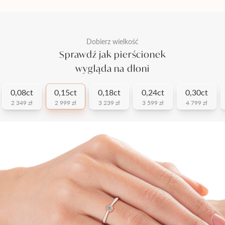
Dobierz wielkość
Sprawdź jak pierścionek
wygląda na dłoni
0,08ct
0,15ct
0,18ct
0,24ct
0,30ct
2 349 zł
2 999 zł
3 239 zł
3 599 zł
4 799 zł