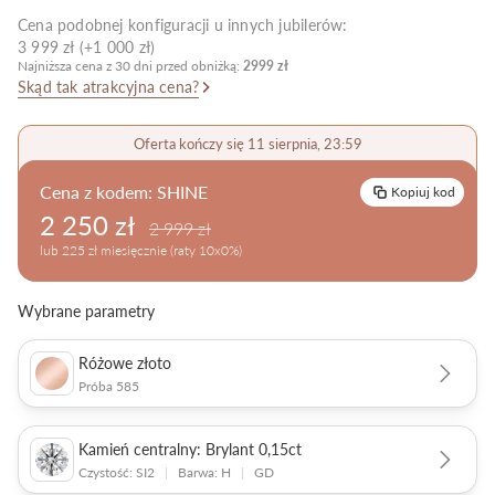
Cena podobnej konfiguracji u innych jubilerów:
Pielęgnacja biżuterii
3 999 zł (+1 000 zł)
Najniższa cena z 30 dni przed obniżką:
2999 zł
Skąd tak atrakcyjna cena?
Oferta kończy się 11 sierpnia, 23:59
Cena z kodem:
SHINE
Kopiuj kod
2 250 zł
2 999 zł
lub 225 zł miesięcznie (raty 10x0%)
Wybrane parametry
Różowe złoto
Próba 585
Kamień centralny: Brylant 0,15ct
Czystość: SI2
|
Barwa: H
|
GD