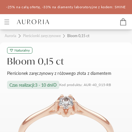
-25% na całą ofertę, -33% na diamenty laboratoryjne z kodem: SHINE
Kategorie
Auroria
Pierścionki zaręczynowe
Bloom 0,15 ct
Naturalny
Pierścionki zaręczynowe
Obrączki ślubne
Bloom 0,15 ct
Pomocne
Pierścionek zaręczynowy z różowego złota z diamentem
Konfigurator 3D
Czas realizacji:
3 - 10 dni
Kod produktu: AUR-40_015-RB
Salony Auroria
Salony Auroria
Korzyści z zakupu
Salon Auroria Arkadia