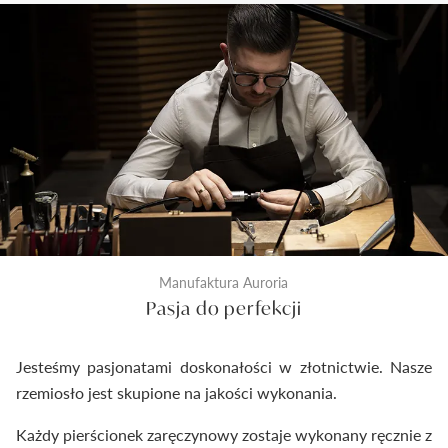
kontrola odlewu i diamentu przed rozpoczęciem
prac złotniczych. Drugi wykonywany jest na etapie
produkcji po wykonaniu biżuterii. Ostateczna
kontrola następuje tuż przed zamknięciem
pierścionka do pudełeczka. Dzięki temu
dostarczymy Ci wyroby jubilerskie najwyższej klasy.
Manufaktura Auroria
Pasja do perfekcji
Jesteśmy pasjonatami doskonałości w złotnictwie. Nasze
rzemiosło jest skupione na jakości wykonania.
Każdy pierścionek zaręczynowy zostaje wykonany ręcznie z