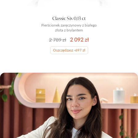
Classic Six 0,13 ct
Pierścionek zaręczynowy z białego
złota z brylantem
2 092 zł
2 789 zł
Oszczędzasz -697 zł