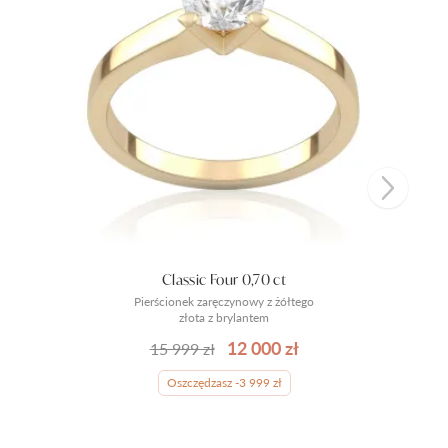
Classic Four 0,70 ct
Pierścionek zaręczynowy z żółtego
złota z brylantem
12 000 zł
15 999 zł
Oszczędzasz -3 999 zł