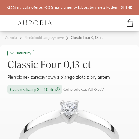
-25% na całą ofertę, -33% na diamenty laboratoryjne z kodem: SHINE
Kategorie
Auroria
Pierścionki zaręczynowe
Classic Four 0,13 ct
Naturalny
Pierścionki zaręczynowe
Obrączki ślubne
Classic Four 0,13 ct
Pomocne
Pierścionek zaręczynowy z białego złota z brylantem
Konfigurator 3D
Czas realizacji:
3 - 10 dni
Kod produktu: AUR-577
Salony Auroria
Salony Auroria
Korzyści z zakupu
Salon Auroria Arkadia