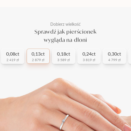
Dobierz wielkość
Sprawdź jak pierścionek
wygląda na dłoni
0,08ct
0,13ct
0,18ct
0,24ct
0,30ct
2 419 zł
2 879 zł
3 589 zł
3 819 zł
4 799 zł