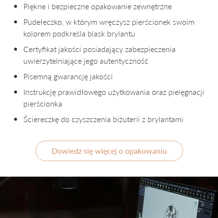
Piękne i bezpieczne opakowanie zewnętrzne
Pudełeczko, w którym wręczysz pierścionek swoim
kolorem podkreśla blask brylantu
Certyfikat jakości posiadający zabezpieczenia
uwierzytelniające jego autentyczność
Pisemną gwarancję jakości
Instrukcję prawidłowego użytkowania oraz pielęgnacji
pierścionka
Ściereczkę do czyszczenia biżuterii z brylantami
Dowiedz się więcej o opakowaniu