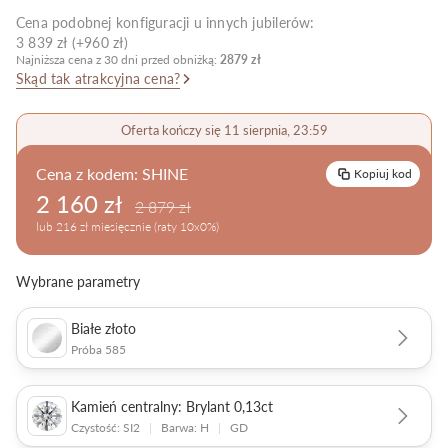
Cena podobnej konfiguracji u innych jubilerów:
Pielęgnacja biżuterii
3 839 zł (+960 zł)
Najniższa cena z 30 dni przed obniżką:
2879 zł
Skąd tak atrakcyjna cena?
Oferta kończy się 11 sierpnia, 23:59
Cena z kodem:
SHINE
Kopiuj kod
2 160 zł
2 879 zł
lub 216 zł miesięcznie (raty 10x0%)
Wybrane parametry
Białe złoto
Próba 585
Kamień centralny: Brylant 0,13ct
Czystość: SI2
|
Barwa: H
|
GD