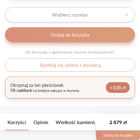
Wybierz rozmiar
Dodaj do koszyka
lub skorzystaj z ograniczonej czasowo funkcjonalności:
Spotkaj się online z doradcą
Otrzymaj za ten pierścionek
+108 zł
5% cashback
na kolejne zakupy w Auroria
Korzyści
Opinie
Wielkość kamienia
Opis
2 879 zł
Opakow
Dodaj do koszyka