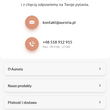
i z chęcią odpowiemy na Twoje pytania.
kontakt@auroria.pl
+48 518 912 915
Pon - Pt 9:00 - 17:00
O Auroria
O nas
Nasze produkty
Kontakt
Salony
Pierścionki zaręczynowe
Płatność i dostawa
Kariera
Obrączki ślubne