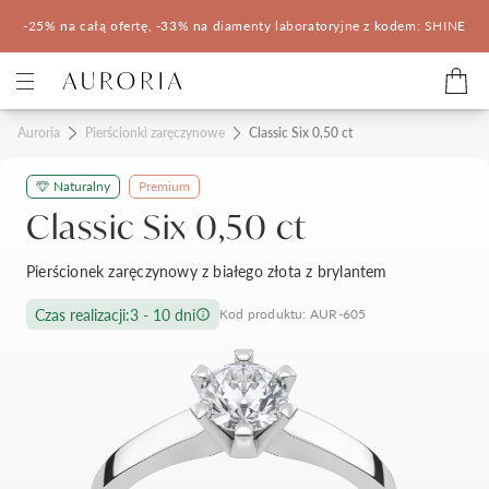
-25% na całą ofertę, -33% na diamenty laboratoryjne z kodem: SHINE
Kategorie
Auroria
Pierścionki zaręczynowe
Classic Six 0,50 ct
Naturalny
Premium
Pierścionki zaręczynowe
Obrączki ślubne
Classic Six 0,50 ct
Pomocne
Pierścionek zaręczynowy z białego złota z brylantem
Konfigurator 3D
Czas realizacji:
3 - 10 dni
Kod produktu: AUR-605
Salony Auroria
Salony Auroria
Korzyści z zakupu
Salon Auroria Arkadia