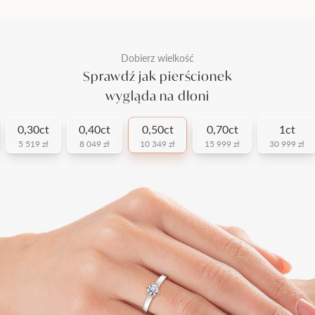
Dobierz wielkość
Sprawdź jak pierścionek
wygląda na dłoni
0,30ct
0,40ct
0,50ct
0,70ct
1ct
5 519 zł
8 049 zł
10 349 zł
15 999 zł
30 999 zł