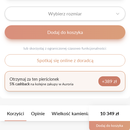
Wybierz rozmiar
Dodaj do koszyka
lub skorzystaj z ograniczonej czasowo funkcjonalności:
Spotkaj się online z doradcą
Otrzymaj za ten pierścionek
+389 zł
5% cashback
na kolejne zakupy w Auroria
Korzyści
Opinie
Wielkość kamienia
Opis
10 349 zł
Opakow
Dodaj do koszyka