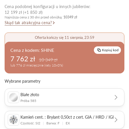
Cena podobnej konfiguracji u innych jubilerów:
Pielęgnacja biżuterii
12 199 zł (+1 850 zł)
Najniższa cena z 30 dni przed obniżką:
10349 zł
Skąd tak atrakcyjna cena?
Oferta kończy się 11 sierpnia, 23:59
Cena z kodem:
SHINE
Kopiuj kod
7 762 zł
10 349 zł
lub 776 zł miesięcznie (raty 10x0%)
Wybrane parametry
Białe złoto
Próba 585
Kamień cent. : Brylant 0,50ct z cert. GIA / HRD / IGI
Czystość: SI2
|
Barwa: F
|
EX