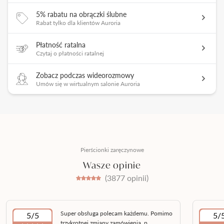
5% rabatu na obrączki ślubne
Rabat tylko dla klientów Auroria
Płatność ratalna
Czytaj o płatności ratalnej
Zobacz podczas wideorozmowy
Umów się w wirtualnym salonie Auroria
Pierścionki zaręczynowe
Wasze opinie
(3877 opinii)
Super obsługa polecam każdemu. Pomimo
5/5
5/
trzykrotnej zmiany zamówienia, p...