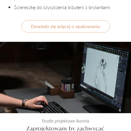
Ściereczkę do czyszczenia biżuterii z brylantami
Dowiedz się więcej o opakowaniu
Studio projektowe Auroria
Zaprojektowany by zachwycać