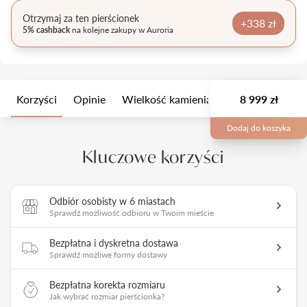
Otrzymaj za ten pierścionek
+338 zł
5% cashback
na kolejne zakupy w Auroria
Korzyści
Opinie
Wielkość kamienia
Opis
8 999 zł
Opakow
Dodaj do koszyka
Kluczowe korzyści
Odbiór osobisty w 6 miastach
Sprawdź możliwość odbioru w Twoim mieście
Bezpłatna i dyskretna dostawa
Sprawdź możliwe formy dostawy
Bezpłatna korekta rozmiaru
Jak wybrać rozmiar pierścionka?