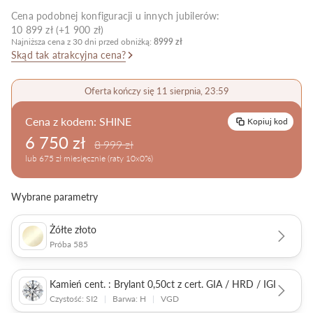
Cena podobnej konfiguracji u innych jubilerów:
Pielęgnacja biżuterii
10 899 zł (+1 900 zł)
Najniższa cena z 30 dni przed obniżką:
8999 zł
Skąd tak atrakcyjna cena?
Oferta kończy się 11 sierpnia, 23:59
Cena z kodem:
SHINE
Kopiuj kod
6 750 zł
8 999 zł
lub 675 zł miesięcznie (raty 10x0%)
Wybrane parametry
Żółte złoto
Próba 585
Kamień cent. : Brylant 0,50ct z cert. GIA / HRD / IGI
Czystość: SI2
|
Barwa: H
|
VGD