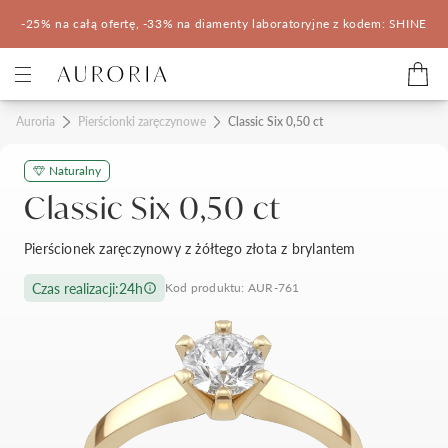
-25% na całą ofertę, -33% na diamenty laboratoryjne z kodem: SHINE
Kategorie
Auroria
Pierścionki zaręczynowe
Classic Six 0,50 ct
Naturalny
Pierścionki zaręczynowe
Obrączki ślubne
Classic Six 0,50 ct
Pomocne
Pierścionek zaręczynowy z żółtego złota z brylantem
Konfigurator 3D
Czas realizacji:
24h
Kod produktu: AUR-761
Salony Auroria
Salony Auroria
Korzyści z zakupu
Salon Auroria Arkadia