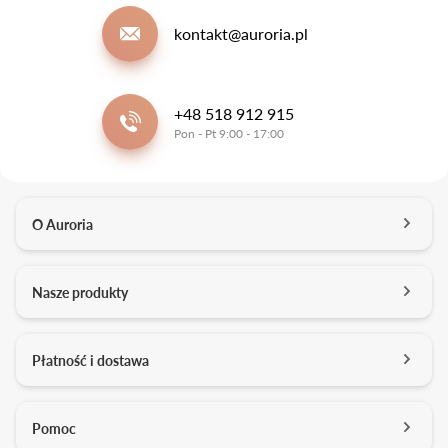
kontakt@auroria.pl
+48 518 912 915
Pon - Pt 9:00 - 17:00
O Auroria
O nas
Nasze produkty
Kontakt
Salony
Pierścionki zaręczynowe
Płatność i dostawa
Kariera
Obrączki ślubne
Media o nas
Konfigurator 3D
Darmowa dostawa
Pomoc
Studio projektowe
Usługi dodatkowe
Formy płatności