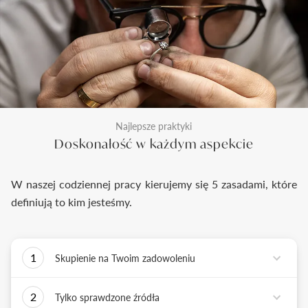
Najlepsze praktyki
Doskonałość w każdym aspekcie
W naszej codziennej pracy kierujemy się 5 zasadami, które
definiują to kim jesteśmy.
1
Skupienie na Twoim zadowoleniu
Każde podejmowane przez nas działanie ma jedno
2
Tylko sprawdzone źródła
zadanie - dostarczyć Ci biżuterię i doświadczenie,