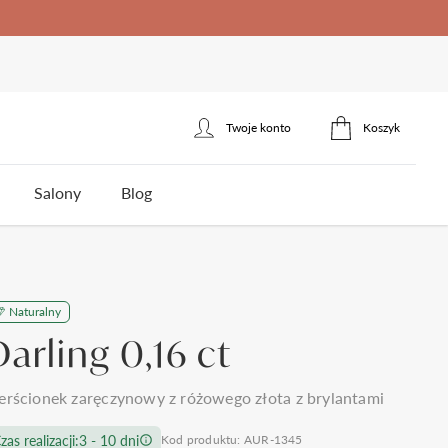
Twoje konto
Koszyk
Zaloguj się
Salony
Blog
Zarejestruj się
erścionek zaręczynowy
łotnicza
Naturalny
ota
Styl
Styl
Jakość brylantów Auroria
Cena
Darling 0,16 ct
5
klasyczne
jednokamieniowe
do 1500zł
3
nowoczesne
towy
trójkamieniowe
do 2000zł
 wesela i ślubu
Polecane produkty
erścionek zaręczynowy z różowego złota z brylantami
omocy
Kontakt
frezowane
agdowy
wielokamieniowe
do 3000zł
ystkie >
zas realizacji:
3 - 10 dni
Kod produktu: AUR-1345
nietypowe
organiczny
do 5000zł