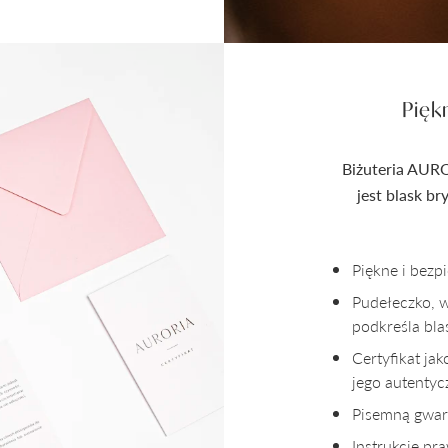
Pięk
Biżuteria AURO
jest blask b
Piękne i bez
Pudełeczko, 
podkreśla bla
Certyfikat ja
jego autenty
Pisemną gwara
Instrukcję pr