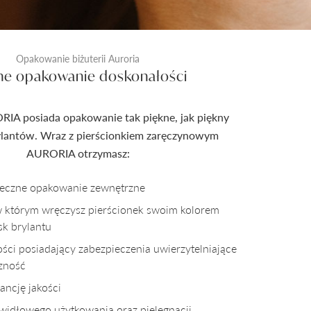
Opakowanie biżuterii Auroria
ne opakowanie doskonałości
RIA posiada opakowanie tak piękne, jak piękny
rylantów. Wraz z pierścionkiem zaręczynowym
AURORIA otrzymasz:
pieczne opakowanie zewnętrzne
w którym wręczysz pierścionek swoim kolorem
sk brylantu
kości posiadający zabezpieczenia uwierzytelniające
czność
ncję jakości
awidłowego użytkowania oraz pielęgnacji