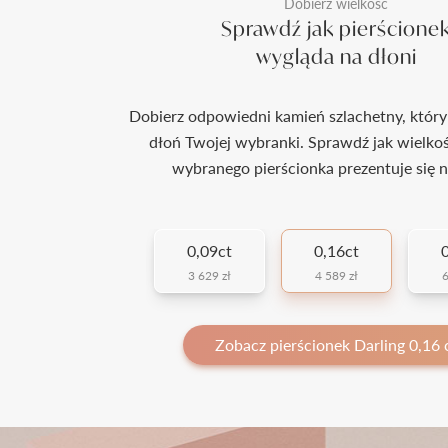
Dobierz wielkość
Sprawdź jak pierścione
wygląda na dłoni
Dobierz odpowiedni kamień szlachetny, który
dłoń Twojej wybranki. Sprawdź jak wielko
wybranego pierścionka prezentuje się n
0,09ct
0,16ct
0
3 629 zł
4 589 zł
6
Zobacz pierścionek Darling 0,16 