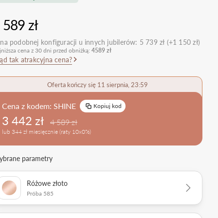
nietypowe
Zobacz wszystkie >
Zobacz wszystkie
 589 zł
>
retro
klasyczne
na podobnej konfiguracji u innych jubilerów:
5 739 zł (+1 150 zł)
jniższa cena z 30 dni przed obniżką:
4589 zł
obrączkowe
Obrączki Ślubne
ąd tak atrakcyjna cena?
dostawki
Sprawdź bestsellery
Zobacz wszystkie >
Oferta kończy się 11 sierpnia, 23:59
Zobacz trendy
Cena z kodem:
SHINE
Kopiuj kod
3 442 zł
4 589 zł
lub 344 zł miesięcznie (raty 10x0%)
brane parametry
Różowe złoto
Próba 585