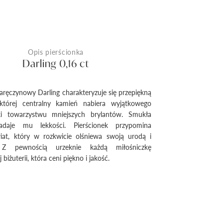
Opis pierścionka
Darling 0,16 ct
zaręczynowy Darling charakteryzuje się przepiękną
tórej centralny kamień nabiera wyjątkowego
ki towarzystwu mniejszych brylantów. Smukła
adaje mu lekkości. Pierścionek przypomina
wiat, który w rozkwicie olśniewa swoją urodą i
 Z pewnością urzeknie każdą miłośniczkę
biżuterii, która ceni piękno i jakość.