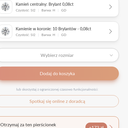
Kamień centralny: Brylant 0,08ct
Czystość: SI2
|
Barwa: H
|
GD
Kamienie w koronie: 10 Brylantów - 0,08ct
Czystość: SI2
|
Barwa: H
|
GD
Wybierz rozmiar
Dodaj do koszyka
lub skorzystaj z ograniczonej czasowo funkcjonalności:
Spotkaj się online z doradcą
Otrzymaj za ten pierścionek
+173 zł