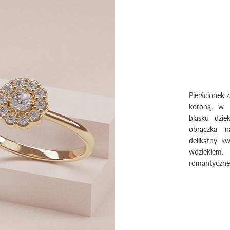
Pierścionek 
koroną, w k
blasku dzię
obrączka n
delikatny k
wdziękiem.
romantycznej 