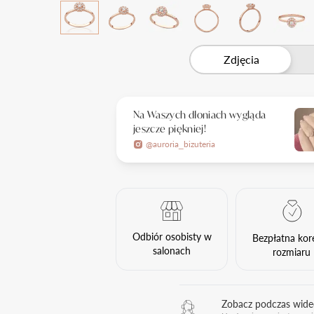
Zdjęcia
Na Waszych dłoniach wygląda
jeszcze piękniej!
@auroria_bizuteria
Odbiór osobisty w
Bezpłatna kor
salonach
rozmiaru
Zobacz podczas wid