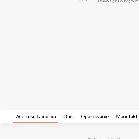
Umów się na wizytę w wi
Wielkość kamienia
Opis
Opakowanie
Manufakt