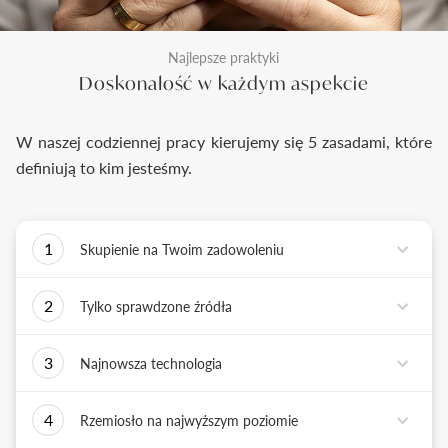
Najlepsze praktyki
Doskonałość w każdym aspekcie
W naszej codziennej pracy kierujemy się 5 zasadami, które
definiują to kim jesteśmy.
1
Skupienie na Twoim zadowoleniu
Każde podejmowane przez nas działanie ma jedno
2
Tylko sprawdzone źródła
zadanie - dostarczyć Ci biżuterię i doświadczenie,
które wywoła uśmiech na Twojej twarzy.
Biżuterię wykonujemy tylko z surowców o
3
Najnowsza technologia
sprawdzonych źródłach pochodzenia i
bezkonfliktowej historii. Współpracujemy jedynie z
Tworząc biżuterię, łączymy sztukę rzemiosła
rzetelnymi partnerami, których doświadczenie
4
Rzemiosło na najwyższym poziomie
złotniczego z możliwościami najnowszych
potwierdzone jest wieloletnią obecnością na rynku.
technologii. Podstawą naszych działań jest kultura