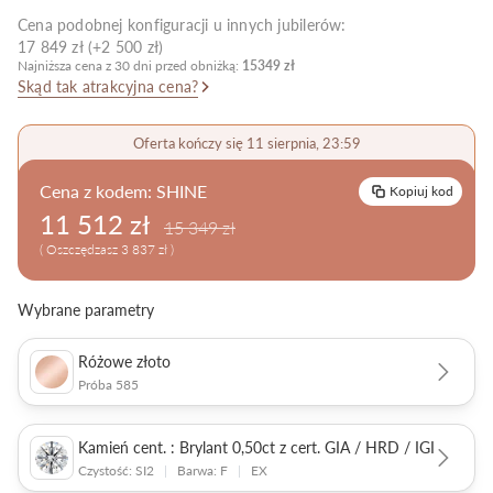
Cena podobnej konfiguracji u innych jubilerów:
Pielęgnacja biżuterii
17 849 zł (+2 500 zł)
Najniższa cena z 30 dni przed obniżką:
15349 zł
Skąd tak atrakcyjna cena?
Oferta kończy się 11 sierpnia, 23:59
Cena z kodem:
SHINE
Kopiuj kod
11 512 zł
15 349 zł
( Oszczędzasz 3 837 zł )
Wybrane parametry
Różowe złoto
Próba 585
Kamień cent. : Brylant 0,50ct z cert. GIA / HRD / IGI
Czystość: SI2
|
Barwa: F
|
EX