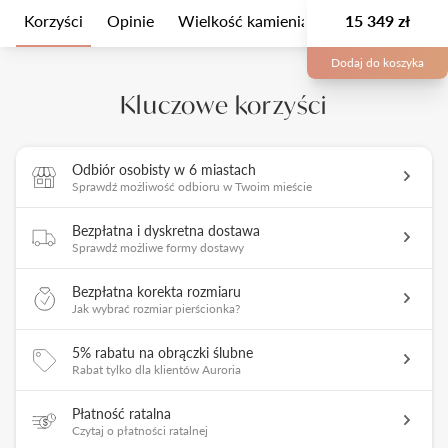
Korzyści
Opinie
Wielkość kamienia
Opis
15 349 zł
Opakow
Dodaj do koszyka
Kluczowe korzyści
Odbiór osobisty w 6 miastach
Sprawdź możliwość odbioru w Twoim mieście
Bezpłatna i dyskretna dostawa
Sprawdź możliwe formy dostawy
Bezpłatna korekta rozmiaru
Jak wybrać rozmiar pierścionka?
5% rabatu na obrączki ślubne
Rabat tylko dla klientów Auroria
Płatność ratalna
Czytaj o płatności ratalnej