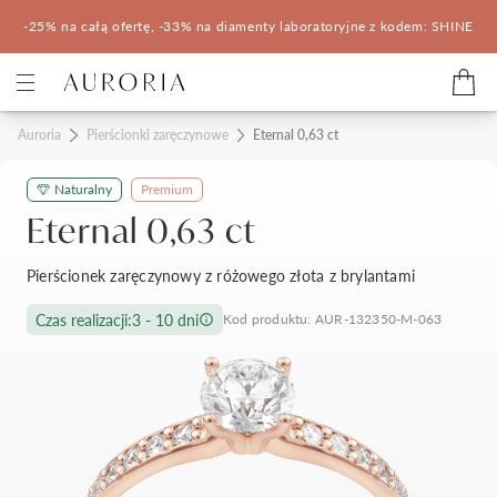
-25% na całą ofertę, -33% na diamenty laboratoryjne z kodem: SHINE
Kategorie
Auroria
Pierścionki zaręczynowe
Eternal 0,63 ct
Naturalny
Premium
Pierścionki zaręczynowe
Obrączki ślubne
Eternal 0,63 ct
Pomocne
Pierścionek zaręczynowy z różowego złota z brylantami
Konfigurator 3D
Czas realizacji:
3 - 10 dni
Kod produktu: AUR-132350-M-063
Salony Auroria
Salony Auroria
Korzyści z zakupu
Salon Auroria Arkadia