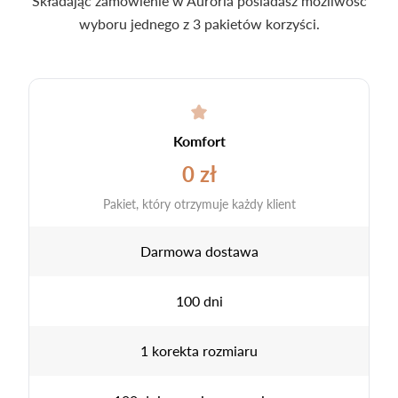
Składając zamówienie w Auroria posiadasz możliwość
wyboru jednego z 3 pakietów korzyści.
Komfort
0 zł
Pakiet, który otrzymuje każdy klient
Darmowa dostawa
100 dni
1 korekta rozmiaru