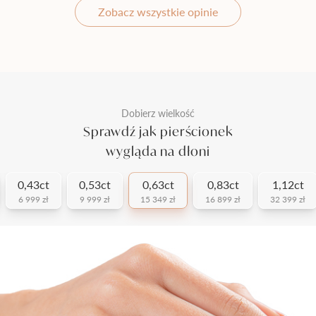
Zobacz wszystkie opinie
Dobierz wielkość
Sprawdź jak pierścionek
wygląda na dłoni
0,43ct
0,53ct
0,63ct
0,83ct
1,12ct
6 999 zł
9 999 zł
15 349 zł
16 899 zł
32 399 zł