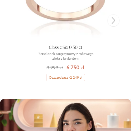
Classic Six 0,50 ct
Pierścionek zaręczynowy z różowego
złota z brylantem
6 750 zł
8 999 zł
Oszczędzasz -2 249 zł