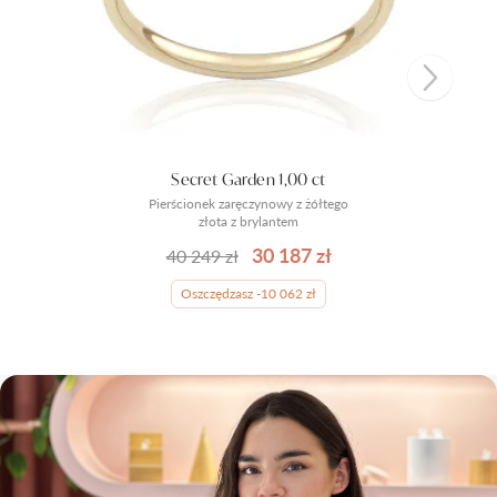
Secret Garden 1,00 ct
Pierścionek zaręczynowy z żółtego
złota z brylantem
30 187 zł
40 249 zł
Oszczędzasz -10 062 zł