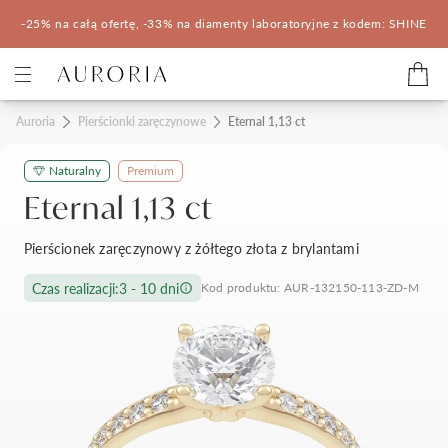
-25% na całą ofertę, -33% na diamenty laboratoryjne z kodem: SHINE
Kategorie
Auroria
Pierścionki zaręczynowe
Eternal 1,13 ct
Naturalny
Premium
Pierścionki zaręczynowe
Obrączki ślubne
Eternal 1,13 ct
Pomocne
Pierścionek zaręczynowy z żółtego złota z brylantami
Konfigurator 3D
Czas realizacji:
3 - 10 dni
Kod produktu: AUR-132150-113-ZD-M
Salony Auroria
Salony Auroria
Korzyści z zakupu
Salon Auroria Arkadia