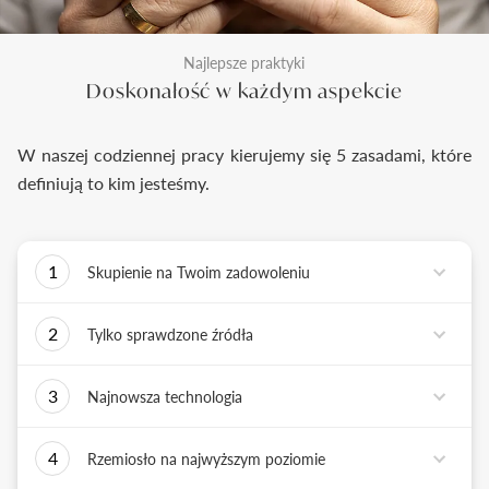
Najlepsze praktyki
Doskonałość w każdym aspekcie
W naszej codziennej pracy kierujemy się 5 zasadami, które
definiują to kim jesteśmy.
1
Skupienie na Twoim zadowoleniu
Każde podejmowane przez nas działanie ma jedno
2
Tylko sprawdzone źródła
zadanie - dostarczyć Ci biżuterię i doświadczenie,
które wywoła uśmiech na Twojej twarzy.
Biżuterię wykonujemy tylko z surowców o
3
Najnowsza technologia
sprawdzonych źródłach pochodzenia i
bezkonfliktowej historii. Współpracujemy jedynie z
Tworząc biżuterię, łączymy sztukę rzemiosła
rzetelnymi partnerami, których doświadczenie
4
Rzemiosło na najwyższym poziomie
złotniczego z możliwościami najnowszych
potwierdzone jest wieloletnią obecnością na rynku.
technologii. Podstawą naszych działań jest kultura