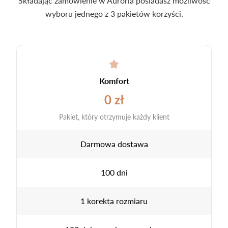
Składając zamówienie w Auroria posiadasz możliwość
wyboru jednego z 3 pakietów korzyści.
Komfort
0 zł
Pakiet, który otrzymuje każdy klient
Darmowa dostawa
100 dni
1 korekta rozmiaru