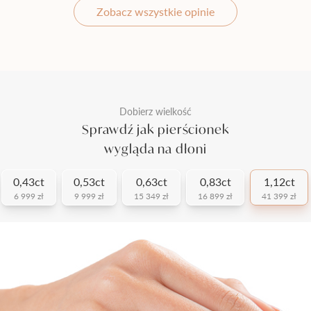
Zobacz wszystkie opinie
Dobierz wielkość
Sprawdź jak pierścionek
wygląda na dłoni
0,43ct
0,53ct
0,63ct
0,83ct
1,12ct
6 999 zł
9 999 zł
15 349 zł
16 899 zł
41 399 zł