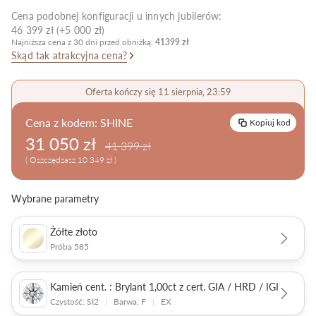
Cena podobnej konfiguracji u innych jubilerów:
Pielęgnacja biżuterii
46 399 zł (+5 000 zł)
Najniższa cena z 30 dni przed obniżką:
41399 zł
Skąd tak atrakcyjna cena?
Oferta kończy się 11 sierpnia, 23:59
Cena z kodem:
SHINE
Kopiuj kod
31 050 zł
41 399 zł
( Oszczędzasz 10 349 zł )
Wybrane parametry
Żółte złoto
Próba 585
Kamień cent. : Brylant 1,00ct z cert. GIA / HRD / IGI
Czystość: SI2
|
Barwa: F
|
EX