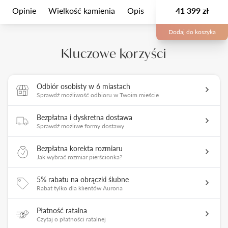
Opinie
Wielkość kamienia
Opis
Opakowanie
41 399 zł
Man
Dodaj do koszyka
Kluczowe korzyści
Odbiór osobisty w 6 miastach
Sprawdź możliwość odbioru w Twoim mieście
Bezpłatna i dyskretna dostawa
Sprawdź możliwe formy dostawy
Bezpłatna korekta rozmiaru
Jak wybrać rozmiar pierścionka?
5% rabatu na obrączki ślubne
Rabat tylko dla klientów Auroria
Płatność ratalna
Czytaj o płatności ratalnej