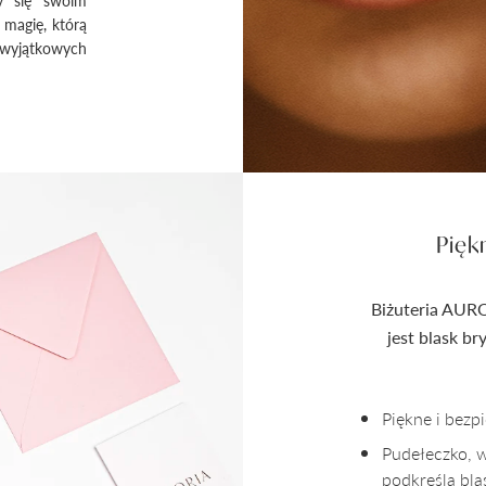
 magię, którą
 wyjątkowych
Pięk
Biżuteria AURO
jest blask b
Piękne i bez
Pudełeczko, 
podkreśla bla