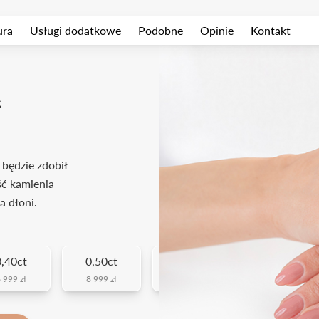
ura
Usługi dodatkowe
Podobne
Opinie
Kontakt
k
 będzie zdobił
ść kamienia
a dłoni.
0,40ct
0,50ct
0,70ct
1ct
 999 zł
8 999 zł
15 999 zł
30 999 zł