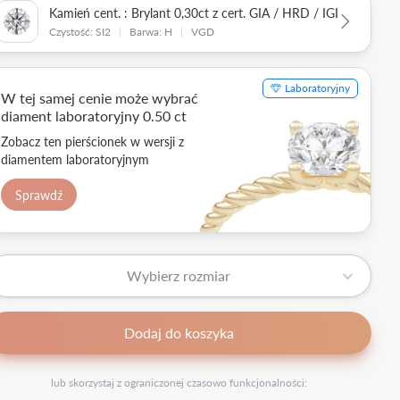
Kamień cent. : Brylant 0,30ct z cert. GIA / HRD / IGI
Czystość: SI2
|
Barwa: H
|
VGD
Laboratoryjny
W tej samej cenie może wybrać
diament laboratoryjny 0.50 ct
Zobacz ten pierścionek w wersji z
diamentem laboratoryjnym
Sprawdź
Wybierz rozmiar
Dodaj do koszyka
lub skorzystaj z ograniczonej czasowo funkcjonalności: