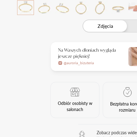
Zdjęcia
Na Waszych dłoniach wygląda
jeszcze piękniej!
@auroria_bizuteria
Odbiór osobisty w
Bezpłatna kor
salonach
rozmiaru
Zobacz podczas wid