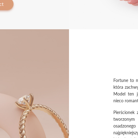
ct
Fortune to n
która zachwy
Model ten j
nieco roman
Pierścionek
tworzonym 
osadzoneg
najpiękniejs