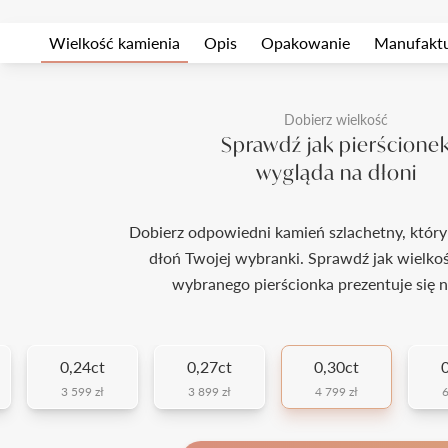
Wielkość kamienia
Opis
Opakowanie
Manufakt
Dobierz wielkość
Sprawdź jak pierścione
wygląda na dłoni
Dobierz odpowiedni kamień szlachetny, który
dłoń Twojej wybranki. Sprawdź jak wielko
wybranego pierścionka prezentuje się n
0,24ct
0,27ct
0,30ct
3 599 zł
3 899 zł
4 799 zł
6