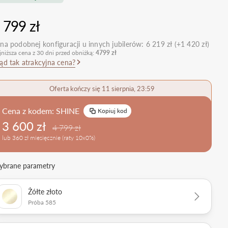
nietypowe
Zobacz wszystkie >
Zobacz wszystkie
 799 zł
>
retro
klasyczne
na podobnej konfiguracji u innych jubilerów:
6 219 zł (+1 420 zł)
jniższa cena z 30 dni przed obniżką:
4799 zł
obrączkowe
Obrączki Ślubne
ąd tak atrakcyjna cena?
dostawki
Sprawdź bestsellery
Zobacz wszystkie >
Oferta kończy się 11 sierpnia, 23:59
Zobacz trendy
Cena z kodem:
SHINE
Kopiuj kod
3 600 zł
4 799 zł
lub 360 zł miesięcznie (raty 10x0%)
brane parametry
Żółte złoto
Próba 585