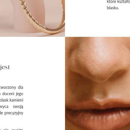
które kształ
blasku.
jest
tworzony dla
a doceni jego
blask kamieni
hwyca swoją
le precyzyjny
cy się swoim