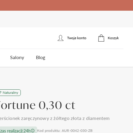
Twoje konto
Koszyk
Zaloguj się
Salony
Blog
Zarejestruj się
erścionek zaręczynowy
łotnicza
Naturalny
ota
Styl
Styl
Jakość brylantów Auroria
Cena
Fortune 0,30 ct
5
klasyczne
jednokamieniowe
do 1500zł
3
nowoczesne
towy
trójkamieniowe
do 2000zł
 wesela i ślubu
Polecane produkty
erścionek zaręczynowy z żółtego złota z diamentem
omocy
Kontakt
frezowane
agdowy
wielokamieniowe
do 3000zł
ystkie >
zas realizacji:
24h
Kod produktu: AUR-0042-030-ZB
nietypowe
organiczny
do 5000zł