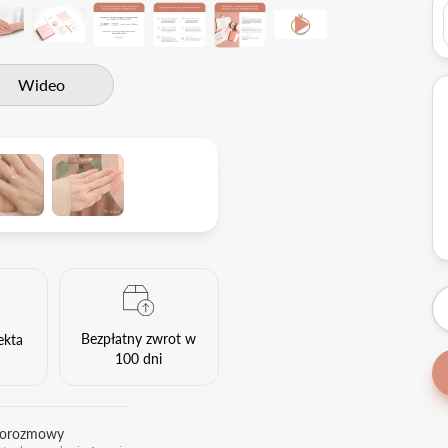
Wideo
Bezpłatny zwrot w
ekta
100 dni
eorozmowy