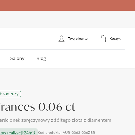
Twoje konto
Koszyk
Zaloguj się
Salony
Blog
Zarejestruj się
erścionek zaręczynowy
łotnicza
Naturalny
ota
Styl
Styl
Jakość brylantów Auroria
Cena
Frances 0,06 ct
5
klasyczne
jednokamieniowe
do 1500zł
3
nowoczesne
towy
trójkamieniowe
do 2000zł
 wesela i ślubu
Polecane produkty
erścionek zaręczynowy z żółtego złota z diamentem
omocy
Kontakt
frezowane
agdowy
wielokamieniowe
do 3000zł
ystkie >
zas realizacji:
24h
Kod produktu: AUR-0063-006ZBR
nietypowe
organiczny
do 5000zł