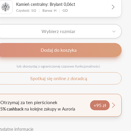
Kamień centralny: Brylant 0,06ct
Czystość: SI2
|
Barwa: H
|
GD
Wybierz rozmiar
Dodaj do koszyka
lub skorzystaj z ograniczonej czasowo funkcjonalności:
Spotkaj się online z doradcą
Otrzymaj za ten pierścionek
+95 zł
5% cashback
na kolejne zakupy w Auroria
zydatne informacje