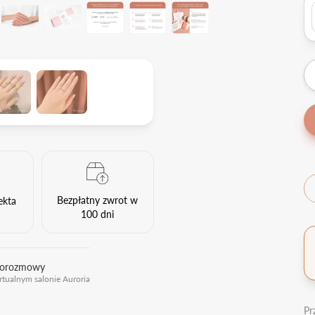
Bezpłatny zwrot w
ekta
100 dni
eorozmowy
rtualnym salonie Auroria
Pr