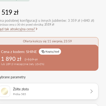
nietypowe
Zobacz wszystkie >
Zobacz wszystkie
 519 zł
>
retro
klasyczne
na podobnej konfiguracji u innych jubilerów:
3 359 zł (+840 zł)
jniższa cena z 30 dni przed obniżką:
2519 zł
obrączkowe
Obrączki Ślubne
ąd tak atrakcyjna cena?
dostawki
Sprawdź bestsellery
Zobacz wszystkie >
Oferta kończy się 11 sierpnia, 23:59
Zobacz trendy
Cena z kodem:
SHINE
Kopiuj kod
1 890 zł
2 519 zł
lub 189 zł miesięcznie (raty 10x0%)
brane parametry
Żółte złoto
Próba 585