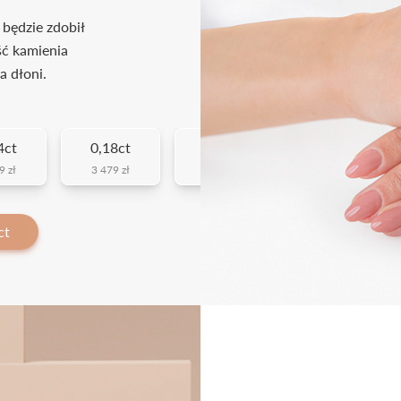
 będzie zdobił
ść kamienia
a dłoni.
4ct
0,18ct
0,23ct
9 zł
3 479 zł
3 679 zł
ct