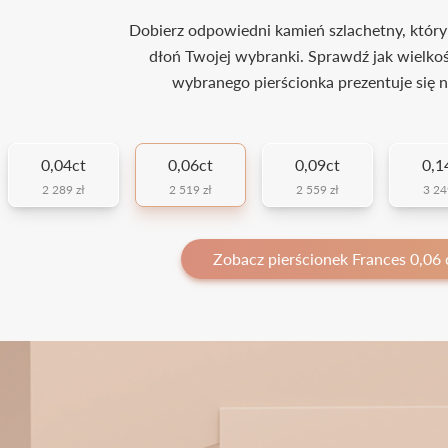
Dobierz odpowiedni kamień szlachetny, który
dłoń Twojej wybranki. Sprawdź jak wielko
wybranego pierścionka prezentuje się n
0,04ct
0,06ct
0,09ct
0,1
2 289 zł
2 519 zł
2 559 zł
3 24
Zobacz pierścionek Frances 0,06 