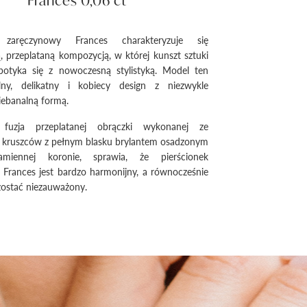
Frances 0,06 ct
k zaręczynowy Frances charakteryzuje się
, przeplataną kompozycją, w której kunszt sztuki
 spotyka się z nowoczesną stylistyką. Model ten
lny, delikatny i kobiecy design z niezwykle
niebanalną formą.
a fuzja przeplatanej obrączki wykonanej ze
h kruszców z pełnym blasku brylantem osadzonym
amiennej koronie, sprawia, że pierścionek
Frances jest bardzo harmonijny, a równocześnie
zostać niezauważony.