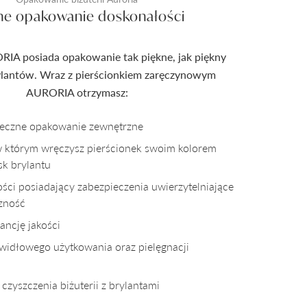
ne opakowanie doskonałości
RIA posiada opakowanie tak piękne, jak piękny
rylantów. Wraz z pierścionkiem zaręczynowym
AURORIA otrzymasz:
pieczne opakowanie zewnętrzne
w którym wręczysz pierścionek swoim kolorem
sk brylantu
kości posiadający zabezpieczenia uwierzytelniające
czność
ncję jakości
awidłowego użytkowania oraz pielęgnacji
czyszczenia biżuterii z brylantami