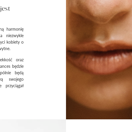
jest
lną harmonię
a niezwykle
yci kobiety o
hwytne.
lekkość oraz
rances będzie
pólnie będą
wą swojego
e przyciągał