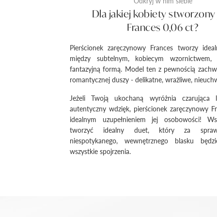
Odkryj w nim siebie
Dla jakiej kobiety stworzony 
Frances 0,06 ct?
Pierścionek zaręczynowy Frances tworzy idea
między subtelnym, kobiecym wzornictwem, 
fantazyjną formą. Model ten z pewnością zachw
romantycznej duszy - delikatne, wrażliwe, nieuc
Jeżeli Twoją ukochaną wyróżnia czarująca 
autentyczny wdzięk, pierścionek zaręczynowy F
idealnym uzupełnieniem jej osobowości! Ws
tworzyć idealny duet, który za spra
niespotykanego, wewnętrznego blasku będzi
wszystkie spojrzenia.