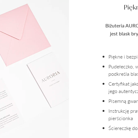
Pięk
Biżuteria AURO
jest blask b
Piękne i bez
Pudełeczko, 
podkreśla bla
Certyfikat ja
jego autenty
Pisemną gwara
Instrukcję pr
pierścionka
Ściereczkę do 