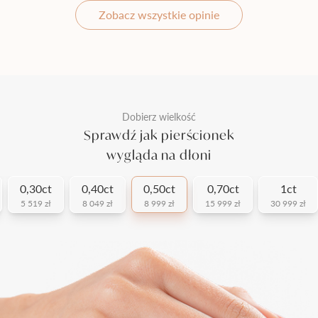
Zobacz wszystkie opinie
Dobierz wielkość
Sprawdź jak pierścionek
wygląda na dłoni
0,30ct
0,40ct
0,50ct
0,70ct
1ct
5 519 zł
8 049 zł
8 999 zł
15 999 zł
30 999 zł