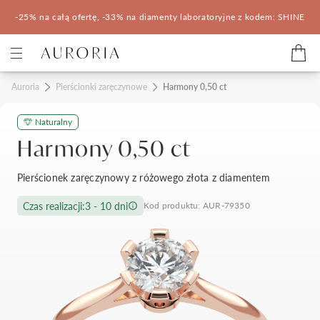
-25% na całą ofertę, -33% na diamenty laboratoryjne z kodem: SHINE
Kategorie
Auroria
Pierścionki zaręczynowe
Harmony 0,50 ct
Naturalny
Pierścionki zaręczynowe
Obrączki ślubne
Harmony 0,50 ct
Pomocne
Pierścionek zaręczynowy z różowego złota z diamentem
Konfigurator 3D
Czas realizacji:
3 - 10 dni
Kod produktu: AUR-79350
Salony Auroria
Salony Auroria
Korzyści z zakupu
Salon Auroria Arkadia