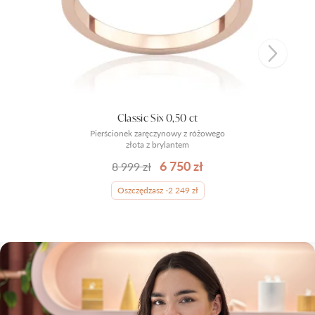
Classic Six 0,50 ct
Pierścionek zaręczynowy z różowego
złota z brylantem
6 750 zł
8 999 zł
Oszczędzasz -2 249 zł