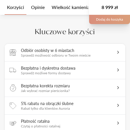
Korzyści
Opinie
Wielkość kamienia
Opis
8 999 zł
Opakow
Dodaj do koszyka
Kluczowe korzyści
Odbiór osobisty w 6 miastach
Sprawdź możliwość odbioru w Twoim mieście
Bezpłatna i dyskretna dostawa
Sprawdź możliwe formy dostawy
Bezpłatna korekta rozmiaru
Jak wybrać rozmiar pierścionka?
5% rabatu na obrączki ślubne
Rabat tylko dla klientów Auroria
Płatność ratalna
Czytaj o płatności ratalnej