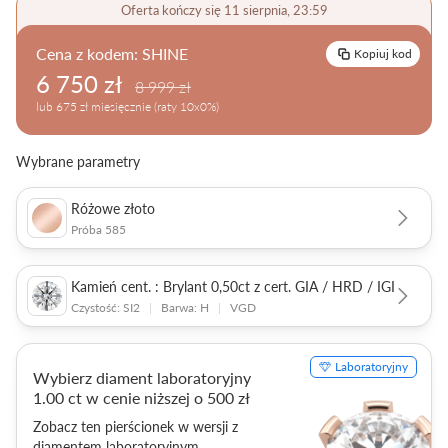
Oferta kończy się 11 sierpnia, 23:59
Pielęgnacja biżuterii
Cena z kodem:
SHINE
Kopiuj kod
6 750 zł
8 999 zł
lub 675 zł miesięcznie (raty 10x0%)
Wybrane parametry
Różowe złoto
Próba 585
Kamień cent. : Brylant 0,50ct z cert. GIA / HRD / IGI
Czystość: SI2
|
Barwa: H
|
VGD
Laboratoryjny
Wybierz diament laboratoryjny
1.00 ct w cenie niższej o 500 zł
Zobacz ten pierścionek w wersji z
diamentem laboratoryjnym