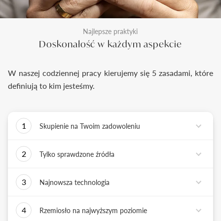
Najlepsze praktyki
Doskonałość w każdym aspekcie
W naszej codziennej pracy kierujemy się 5 zasadami, które
definiują to kim jesteśmy.
1
Skupienie na Twoim zadowoleniu
Każde podejmowane przez nas działanie ma jedno
2
Tylko sprawdzone źródła
zadanie - dostarczyć Ci biżuterię i doświadczenie,
które wywoła uśmiech na Twojej twarzy.
Biżuterię wykonujemy tylko z surowców o
3
Najnowsza technologia
sprawdzonych źródłach pochodzenia i
bezkonfliktowej historii. Współpracujemy jedynie z
Tworząc biżuterię, łączymy sztukę rzemiosła
rzetelnymi partnerami, których doświadczenie
4
Rzemiosło na najwyższym poziomie
złotniczego z możliwościami najnowszych
potwierdzone jest wieloletnią obecnością na rynku.
technologii. Podstawą naszych działań jest kultura