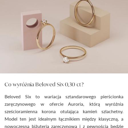
Co wyróżnia Beloved Six 0,30 ct?
Beloved Six to wariacja sztandarowego pierścionka
zaręczynowego w ofercie Auroria, którą wyróżnia
sześcioramienna korona otulająca kamień szlachetny.
Model ten jest idealnym łącznikiem między klasyczną, a
nowoczesną biżuterią zaręczynową i z pewnością będzie