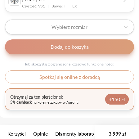
Czystość: VS1
|
Barwa: F
|
EX
Wybierz rozmiar
Dodaj do koszyka
lub skorzystaj z ograniczonej czasowo funkcjonalności:
Spotkaj się online z doradcą
Otrzymaj za ten pierścionek
+150 zł
5% cashback
na kolejne zakupy w Auroria
Korzyści
Opinie
Diamenty laboratoryjne
3 999 zł
Wielkość k