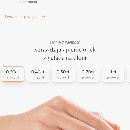
diamentem.
Dowiedz się więcej
Dobierz wielkość
Sprawdź jak pierścionek
wygląda na dłoni
0,30ct
0,40ct
0,50ct
0,70ct
1ct
3 999 zł
4 519 zł
4 799 zł
6 499 zł
8 499 zł