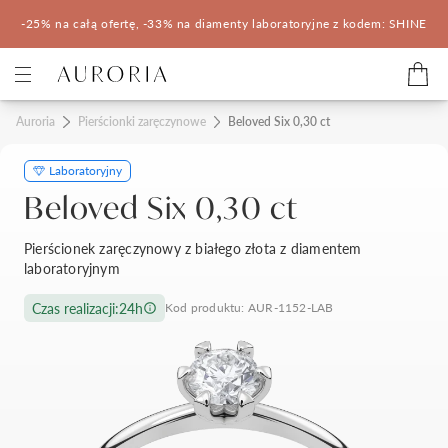
-25% na całą ofertę, -33% na diamenty laboratoryjne z kodem: SHINE
Kategorie
Auroria
Pierścionki zaręczynowe
Beloved Six 0,30 ct
Laboratoryjny
Pierścionki zaręczynowe
Obrączki ślubne
Beloved Six 0,30 ct
Pomocne
Pierścionek zaręczynowy z białego złota z diamentem
laboratoryjnym
Konfigurator 3D
Czas realizacji:
24h
Kod produktu: AUR-1152-LAB
Salony Auroria
Salony Auroria
Korzyści z zakupu
Salon Auroria Arkadia