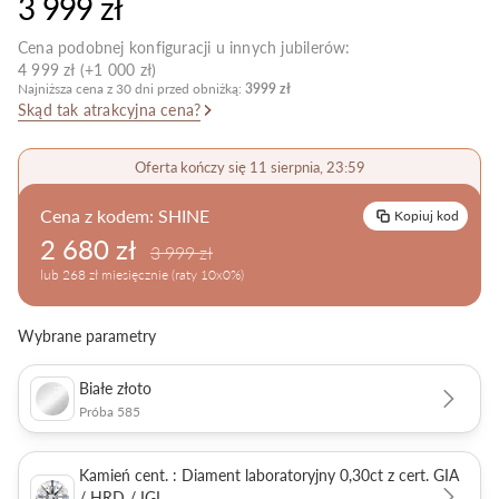
3 999 zł
Pielęgnacja biżuterii
Cena podobnej konfiguracji u innych jubilerów:
4 999 zł (+1 000 zł)
Najniższa cena z 30 dni przed obniżką:
3999 zł
Skąd tak atrakcyjna cena?
Oferta kończy się 11 sierpnia, 23:59
Cena z kodem:
SHINE
Kopiuj kod
2 680 zł
3 999 zł
lub 268 zł miesięcznie (raty 10x0%)
Wybrane parametry
Białe złoto
Próba 585
Kamień cent. : Diament laboratoryjny 0,30ct z cert. GIA
/ HRD / IGI