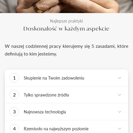
Najlepsze praktyki
Doskonałość w każdym aspekcie
W naszej codziennej pracy kierujemy się 5 zasadami, które
definiują to kim jesteśmy.
1
Skupienie na Twoim zadowoleniu
Każde podejmowane przez nas działanie ma jedno
2
Tylko sprawdzone źródła
zadanie - dostarczyć Ci biżuterię i doświadczenie,
które wywoła uśmiech na Twojej twarzy.
Biżuterię wykonujemy tylko z surowców o
3
Najnowsza technologia
sprawdzonych źródłach pochodzenia i
bezkonfliktowej historii. Współpracujemy jedynie z
Tworząc biżuterię, łączymy sztukę rzemiosła
rzetelnymi partnerami, których doświadczenie
4
Rzemiosło na najwyższym poziomie
złotniczego z możliwościami najnowszych
potwierdzone jest wieloletnią obecnością na rynku.