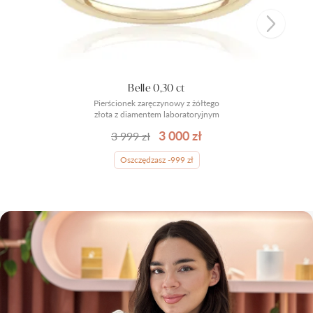
Belle 0,30 ct
Pierścionek zaręczynowy z żółtego
złota z diamentem laboratoryjnym
3 000 zł
3 999 zł
Oszczędzasz -999 zł