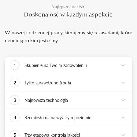
Najlepsze praktyki
Doskonałość w każdym aspekcie
W naszej codziennej pracy kierujemy się 5 zasadami, które
definiują to kim jesteśmy.
1
Skupienie na Twoim zadowoleniu
Każde podejmowane przez nas działanie ma jedno
2
Tylko sprawdzone źródła
zadanie - dostarczyć Ci biżuterię i doświadczenie,
które wywoła uśmiech na Twojej twarzy.
Biżuterię wykonujemy tylko z surowców o
3
Najnowsza technologia
sprawdzonych źródłach pochodzenia i
bezkonfliktowej historii. Współpracujemy jedynie z
Tworząc biżuterię, łączymy sztukę rzemiosła
rzetelnymi partnerami, których doświadczenie
4
Rzemiosło na najwyższym poziomie
złotniczego z możliwościami najnowszych
potwierdzone jest wieloletnią obecnością na rynku.
technologii. Podstawą naszych działań jest kultura
Każdy wykonany przez nas pierścionek musi być
innowacji, która sprzyja tworzeniu i wdrażaniu
5
Trzy etapowa kontrola jakości
doskonały. Każdy z naszych złotników, tworzy
nowatorskich rozwiązań.