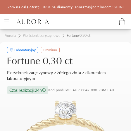
-25% na całą ofertę, -33% na diamenty laboratoryjne z kodem: SHINE
Kategorie
Auroria
Pierścionki zaręczynowe
Fortune 0,30 ct
Laboratoryjny
Premium
Pierścionki zaręczynowe
Obrączki ślubne
Fortune 0,30 ct
Pomocne
Pierścionek zaręczynowy z żółtego złota z diamentem
laboratoryjnym
Konfigurator 3D
Czas realizacji:
24h
Kod produktu: AUR-0042-030-ZBM-LAB
Salony Auroria
Salony Auroria
Korzyści z zakupu
Salon Auroria Arkadia