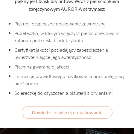
piękny jest blask brylantów. Wraz z pierścionkiem
zaręczynowym AURORIA otrzymasz:
Piękne i bezpieczne opakowanie zewnętrzne
Pudełeczko, w którym wręczysz pierścionek swoim
kolorem podkreśla blask brylantu
Certyfikat jakości posiadający zabezpieczenia
uwierzytelniające jego autentyczność
Pisemną gwarancję jakości
Instrukcję prawidłowego użytkowania oraz pielęgnacji
pierścionka
Ściereczkę do czyszczenia biżuterii z brylantami
Dowiedz się więcej o opakowaniu