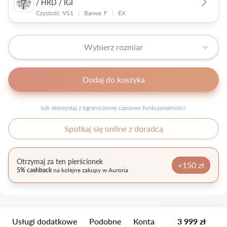
/ HRD / IGI
Czystość: VS1
|
Barwa: F
|
EX
Wybierz rozmiar
Dodaj do koszyka
lub skorzystaj z ograniczonej czasowo funkcjonalności:
Spotkaj się online z doradcą
Otrzymaj za ten pierścionek
+150 zł
5% cashback
na kolejne zakupy w Auroria
Usługi dodatkowe
Podobne
Kontakt
3 999 zł