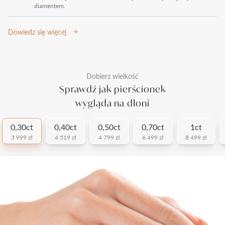
diamentem.
Dowiedz się więcej
Dobierz wielkość
Sprawdź jak pierścionek
wygląda na dłoni
0,30ct
0,40ct
0,50ct
0,70ct
1ct
3 999 zł
4 519 zł
4 799 zł
6 499 zł
8 499 zł