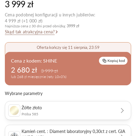
3 999 zł
Pielęgnacja biżuterii
Cena podobnej konfiguracji u innych jubilerów:
4 999 zł (+1 000 zł)
Najniższa cena z 30 dni przed obniżką:
3999 zł
Skąd tak atrakcyjna cena?
Oferta kończy się 11 sierpnia, 23:59
Cena z kodem:
SHINE
Kopiuj kod
2 680 zł
3 999 zł
lub 268 zł miesięcznie (raty 10x0%)
Wybrane parametry
Żółte złoto
Próba 585
Kamień cent. : Diament laboratoryjny 0,30ct z cert. GIA