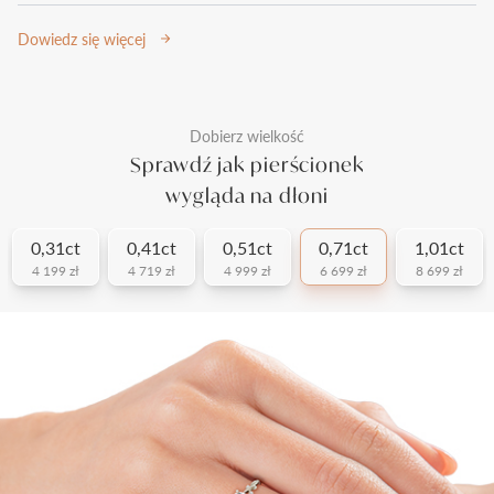
Dowiedz się więcej
Dobierz wielkość
Sprawdź jak pierścionek
wygląda na dłoni
0,31ct
0,41ct
0,51ct
0,71ct
1,01ct
4 199 zł
4 719 zł
4 999 zł
6 699 zł
8 699 zł