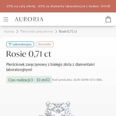
-25% na całą ofertę, -33% na diamenty laboratoryjne z kodem: SHINE
Kategorie
Auroria
Pierścionki zaręczynowe
Rosie 0,71 ct
Laboratoryjny
Bestseller
Pierścionki zaręczynowe
Obrączki ślubne
Rosie 0,71 ct
Pomocne
Pierścionek zaręczynowy z białego złota z diamentami
laboratoryjnymi
Konfigurator 3D
Czas realizacji:
3 - 10 dni
Kod produktu: AUR-0098-071-BBL
Salony Auroria
Salony Auroria
Korzyści z zakupu
Salon Auroria Arkadia