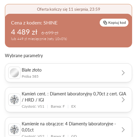
Pielęgnacja biżuterii
Oferta kończy się 11 sierpnia, 23:59
Cena z kodem:
SHINE
Kopiuj kod
4 489 zł
6 699 zł
lub 449 zł miesięcznie (raty 10x0%)
Wybrane parametry
Białe złoto
Próba 585
Kamień cent. : Diament laboratoryjny 0,70ct z cert. GIA
/ HRD / IGI
Czystość: VS1
|
Barwa: F
|
EX
Kamienie na obrączce: 4 Diamenty laboratoryjne -
0,01ct
Czystość: VS2
|
Barwa: F
|
GD