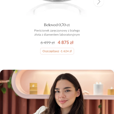
Beloved 0,70 ct
Pierścionek zaręczynowy z białego
złota z diamentem laboratoryjnym
4 875 zł
6 499 zł
Oszczędzasz -1 624 zł