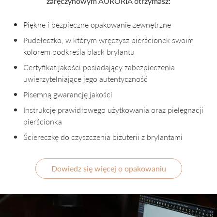
zaręczynowym AURORIA otrzymasz:
Piękne i bezpieczne opakowanie zewnętrzne
Pudełeczko, w którym wręczysz pierścionek swoim
kolorem podkreśla blask brylantu
Certyfikat jakości posiadający zabezpieczenia
uwierzytelniające jego autentyczność
Pisemną gwarancję jakości
Instrukcję prawidłowego użytkowania oraz pielęgnacji
pierścionka
Ściereczkę do czyszczenia biżuterii z brylantami
Dowiedz się więcej o opakowaniu