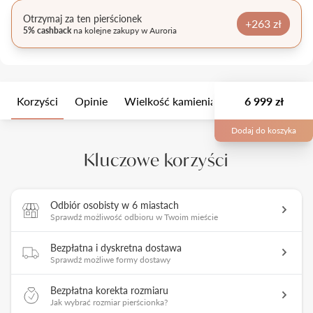
Otrzymaj za ten pierścionek
+263 zł
5% cashback
na kolejne zakupy w Auroria
Korzyści
Opinie
Wielkość kamienia
Opis
6 999 zł
Opakow
Dodaj do koszyka
Kluczowe korzyści
Odbiór osobisty w 6 miastach
Sprawdź możliwość odbioru w Twoim mieście
Bezpłatna i dyskretna dostawa
Sprawdź możliwe formy dostawy
Bezpłatna korekta rozmiaru
Jak wybrać rozmiar pierścionka?