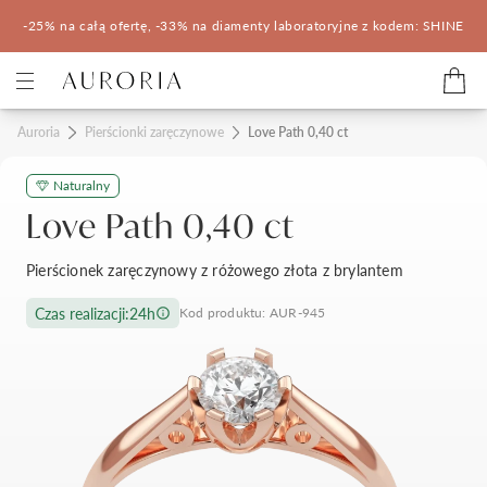
-25% na całą ofertę, -33% na diamenty laboratoryjne z kodem: SHINE
Kategorie
Auroria
Pierścionki zaręczynowe
Love Path 0,40 ct
Naturalny
Pierścionki zaręczynowe
Obrączki ślubne
Love Path 0,40 ct
Pomocne
Pierścionek zaręczynowy z różowego złota z brylantem
Konfigurator 3D
Czas realizacji:
24h
Kod produktu: AUR-945
Salony Auroria
Salony Auroria
Korzyści z zakupu
Salon Auroria Arkadia