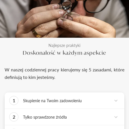
Najlepsze praktyki
Doskonałość w każdym aspekcie
W naszej codziennej pracy kierujemy się 5 zasadami, które
definiują to kim jesteśmy.
1
Skupienie na Twoim zadowoleniu
Każde podejmowane przez nas działanie ma jedno
2
Tylko sprawdzone źródła
zadanie - dostarczyć Ci biżuterię i doświadczenie,
które wywoła uśmiech na Twojej twarzy.
Biżuterię wykonujemy tylko z surowców o