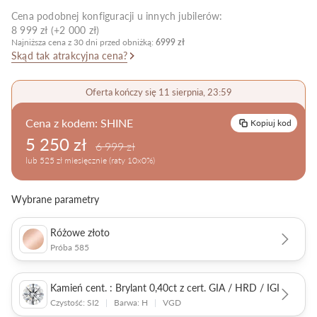
Cena podobnej konfiguracji u innych jubilerów:
Pielęgnacja biżuterii
8 999 zł (+2 000 zł)
Najniższa cena z 30 dni przed obniżką:
6999 zł
Skąd tak atrakcyjna cena?
Oferta kończy się 11 sierpnia, 23:59
Cena z kodem:
SHINE
Kopiuj kod
5 250 zł
6 999 zł
lub 525 zł miesięcznie (raty 10x0%)
Wybrane parametry
Różowe złoto
Próba 585
Kamień cent. : Brylant 0,40ct z cert. GIA / HRD / IGI
Czystość: SI2
|
Barwa: H
|
VGD