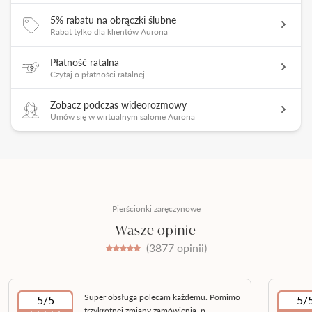
5% rabatu na obrączki ślubne
Rabat tylko dla klientów Auroria
Płatność ratalna
Czytaj o płatności ratalnej
Zobacz podczas wideorozmowy
Umów się w wirtualnym salonie Auroria
Pierścionki zaręczynowe
Wasze opinie
(3877 opinii)
Super obsługa polecam każdemu. Pomimo
5/5
5/
trzykrotnej zmiany zamówienia, p...