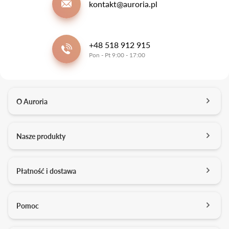
kontakt@auroria.pl
+48 518 912 915
Pon - Pt 9:00 - 17:00
O Auroria
O nas
Nasze produkty
Kontakt
Salony
Pierścionki zaręczynowe
Płatność i dostawa
Kariera
Obrączki ślubne
Media o nas
Konfigurator 3D
Darmowa dostawa
Pomoc
Studio projektowe
Usługi dodatkowe
Formy płatności
Pracownia złotnicza
Zarządzanie cookies
Jakość brylantów Auroria
Płatność ratalna