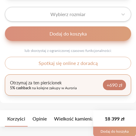
Wybierz rozmiar
Dodaj do koszyka
lub skorzystaj z ograniczonej czasowo funkcjonalności:
Spotkaj się online z doradcą
Otrzymaj za ten pierścionek
+690 zł
5% cashback
na kolejne zakupy w Auroria
Korzyści
Opinie
Wielkość kamienia
Opis
18 399 zł
Opakow
Dodaj do koszyka