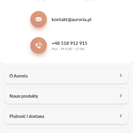
kontakt@auroria.pl
+48 518 912 915
Pon - Pt 9:00 - 17:00
O Auroria
O nas
Nasze produkty
Kontakt
Salony
Pierścionki zaręczynowe
Płatność i dostawa
Kariera
Obrączki ślubne
Media o nas
Konfigurator 3D
Darmowa dostawa