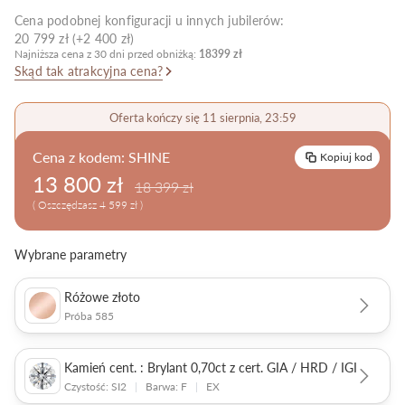
Cena podobnej konfiguracji u innych jubilerów:
Pielęgnacja biżuterii
20 799 zł (+2 400 zł)
Najniższa cena z 30 dni przed obniżką:
18399 zł
Skąd tak atrakcyjna cena?
Oferta kończy się 11 sierpnia, 23:59
Cena z kodem:
SHINE
Kopiuj kod
13 800 zł
18 399 zł
( Oszczędzasz 4 599 zł )
Wybrane parametry
Różowe złoto
Próba 585
Kamień cent. : Brylant 0,70ct z cert. GIA / HRD / IGI
Czystość: SI2
|
Barwa: F
|
EX