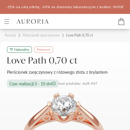
-25% na całą ofertę, -33% na diamenty laboratoryjne z kodem: SHINE
Kategorie
Auroria
Pierścionki zaręczynowe
Love Path 0,70 ct
Naturalny
Premium
Pierścionki zaręczynowe
Obrączki ślubne
Love Path 0,70 ct
Pomocne
Pierścionek zaręczynowy z różowego złota z brylantem
Konfigurator 3D
Czas realizacji:
3 - 10 dni
Kod produktu: AUR-947
Salony Auroria
Salony Auroria
Korzyści z zakupu
Salon Auroria Arkadia