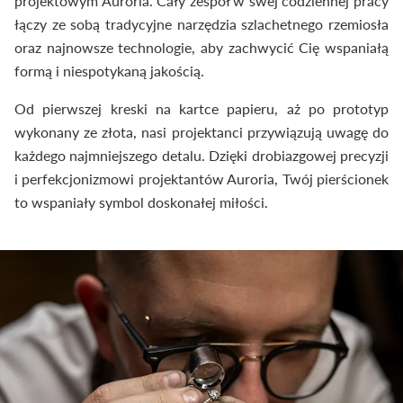
projektowym Auroria. Cały zespół w swej codziennej pracy
łączy ze sobą tradycyjne narzędzia szlachetnego rzemiosła
oraz najnowsze technologie, aby zachwycić Cię wspaniałą
formą i niespotykaną jakością.
Od pierwszej kreski na kartce papieru, aż po prototyp
wykonany ze złota, nasi projektanci przywiązują uwagę do
każdego najmniejszego detalu. Dzięki drobiazgowej precyzji
i perfekcjonizmowi projektantów Auroria, Twój pierścionek
to wspaniały symbol doskonałej miłości.