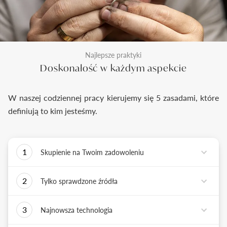
Najlepsze praktyki
Doskonałość w każdym aspekcie
W naszej codziennej pracy kierujemy się 5 zasadami, które
definiują to kim jesteśmy.
1
Skupienie na Twoim zadowoleniu
Każde podejmowane przez nas działanie ma jedno
2
Tylko sprawdzone źródła
zadanie - dostarczyć Ci biżuterię i doświadczenie,
które wywoła uśmiech na Twojej twarzy.
Biżuterię wykonujemy tylko z surowców o
3
Najnowsza technologia
sprawdzonych źródłach pochodzenia i
bezkonfliktowej historii. Współpracujemy jedynie z