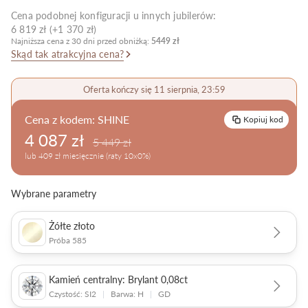
Cena podobnej konfiguracji u innych jubilerów:
Pielęgnacja biżuterii
6 819 zł (+1 370 zł)
Najniższa cena z 30 dni przed obniżką:
5449 zł
Skąd tak atrakcyjna cena?
Oferta kończy się 11 sierpnia, 23:59
Cena z kodem:
SHINE
Kopiuj kod
4 087 zł
5 449 zł
lub 409 zł miesięcznie (raty 10x0%)
Wybrane parametry
Żółte złoto
Próba 585
Kamień centralny: Brylant 0,08ct
Czystość: SI2
|
Barwa: H
|
GD