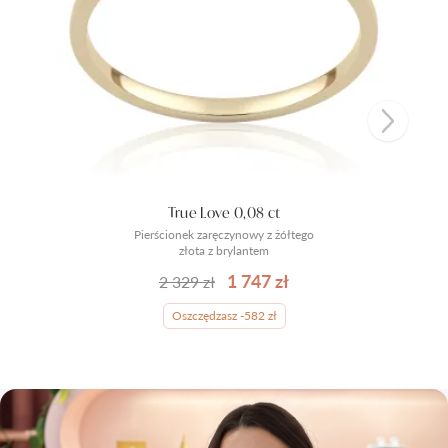
True Love 0,08 ct
Pierścionek zaręczynowy z żółtego
złota z brylantem
1 747 zł
2 329 zł
Oszczędzasz -582 zł