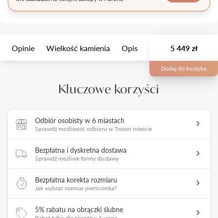
Opinie
Wielkość kamienia
Opis
Opakowanie
5 449 zł
Man
Dodaj do koszyka
Kluczowe korzyści
Odbiór osobisty w 6 miastach
Sprawdź możliwość odbioru w Twoim mieście
Bezpłatna i dyskretna dostawa
Sprawdź możliwe formy dostawy
Bezpłatna korekta rozmiaru
Jak wybrać rozmiar pierścionka?
5% rabatu na obrączki ślubne
Rabat tylko dla klientów Auroria