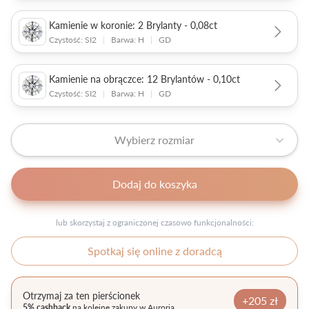
Kamienie w koronie: 2 Brylanty - 0,08ct
Czystość: SI2
|
Barwa: H
|
GD
Kamienie na obrączce: 12 Brylantów - 0,10ct
Czystość: SI2
|
Barwa: H
|
GD
Wybierz rozmiar
Dodaj do koszyka
lub skorzystaj z ograniczonej czasowo funkcjonalności:
Spotkaj się online z doradcą
Otrzymaj za ten pierścionek
+205 zł
5% cashback
na kolejne zakupy w Auroria