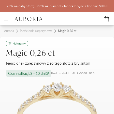
-25% na całą ofertę, -33% na diamenty laboratoryjne z kodem: SHINE
Kategorie
Auroria
Pierścionki zaręczynowe
Magic 0,26 ct
Naturalny
Pierścionki zaręczynowe
Obrączki ślubne
Magic 0,26 ct
Pomocne
Pierścionek zaręczynowy z żółtego złota z brylantami
Konfigurator 3D
Czas realizacji:
3 - 10 dni
Kod produktu: AUR-0038_026
Salony Auroria
Salony Auroria
Korzyści z zakupu
Salon Auroria Arkadia