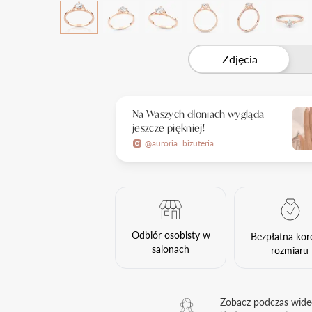
Zdjęcia
Na Waszych dłoniach wygląda
jeszcze piękniej!
@auroria_bizuteria
Odbiór osobisty w
Bezpłatna kor
salonach
rozmiaru
Zobacz podczas wid