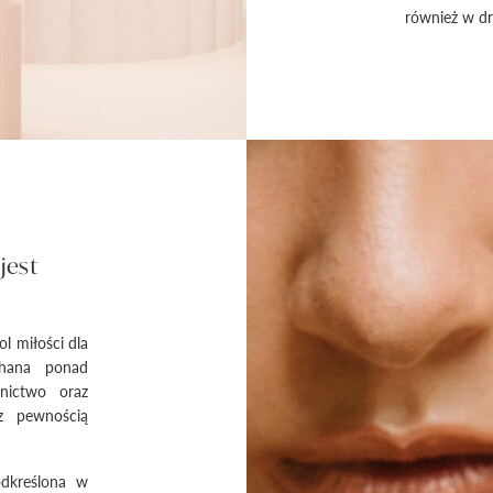
również w dn
jest
l miłości dla
ochana ponad
nictwo oraz
z pewnością
odkreślona w