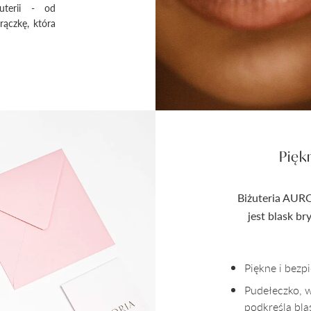
uterii - od
rączkę, która
Pięk
Biżuteria AURO
jest blask b
Piękne i bez
Pudełeczko, 
podkreśla bla