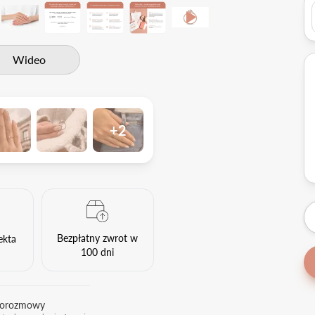
Wideo
+2
Bezpłatny zwrot w
ekta
100 dni
eorozmowy