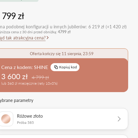
nietypowe
Zobacz wszystkie >
Zobacz wszystkie
 799 zł
>
retro
klasyczne
na podobnej konfiguracji u innych jubilerów:
6 219 zł (+1 420 zł)
jniższa cena z 30 dni przed obniżką:
4799 zł
obrączkowe
Obrączki Ślubne
ąd tak atrakcyjna cena?
dostawki
Sprawdź bestsellery
Zobacz wszystkie >
Oferta kończy się 11 sierpnia, 23:59
Zobacz trendy
Cena z kodem:
SHINE
Kopiuj kod
3 600 zł
4 799 zł
lub 360 zł miesięcznie (raty 10x0%)
brane parametry
Różowe złoto
Próba 585