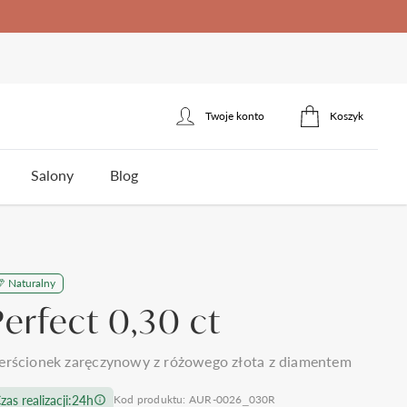
Twoje konto
Koszyk
Zaloguj się
Salony
Blog
Zarejestruj się
erścionek zaręczynowy
łotnicza
Naturalny
ota
Styl
Styl
Jakość brylantów Auroria
Cena
Perfect 0,30 ct
5
klasyczne
jednokamieniowe
do 1500zł
3
nowoczesne
towy
trójkamieniowe
do 2000zł
 wesela i ślubu
Polecane produkty
erścionek zaręczynowy z różowego złota z diamentem
omocy
Kontakt
frezowane
agdowy
wielokamieniowe
do 3000zł
ystkie >
zas realizacji:
24h
Kod produktu: AUR-0026_030R
nietypowe
organiczny
do 5000zł