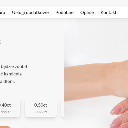
ura
Usługi dodatkowe
Podobne
Opinie
Kontakt
k
 będzie zdobił
ść kamienia
a dłoni.
0,40ct
0,50ct
0,70ct
1ct
 999 zł
8 999 zł
15 999 zł
30 999 zł