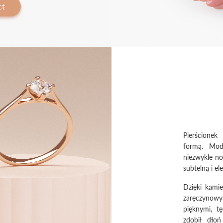
ct
Pierścionek
formą. Mod
niezwykle no
subtelną i e
Dzięki kami
zaręczynowym
pięknymi, t
zdobił dłoń