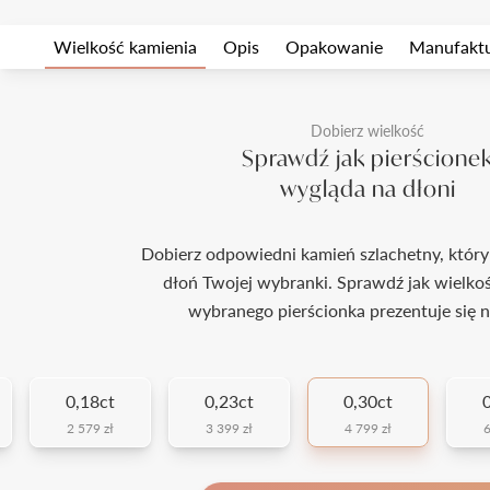
Wielkość kamienia
Opis
Opakowanie
Manufakt
Dobierz wielkość
Sprawdź jak pierścione
wygląda na dłoni
Dobierz odpowiedni kamień szlachetny, który
dłoń Twojej wybranki. Sprawdź jak wielko
wybranego pierścionka prezentuje się n
0,18ct
0,23ct
0,30ct
2 579 zł
3 399 zł
4 799 zł
6