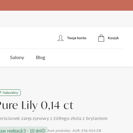
Twoje konto
Koszyk
Zaloguj się
Salony
Blog
Zarejestruj się
erścionek zaręczynowy
łotnicza
Naturalny
ota
Styl
Styl
Jakość brylantów Auroria
Cena
ure Lily 0,14 ct
5
klasyczne
jednokamieniowe
do 1500zł
3
nowoczesne
towy
trójkamieniowe
do 2000zł
 wesela i ślubu
Polecane produkty
erścionek zaręczynowy z żółtego złota z brylantem
omocy
Kontakt
frezowane
agdowy
wielokamieniowe
do 3000zł
ystkie >
zas realizacji:
3 - 10 dni
Kod produktu: AUR-256-014-ZB
nietypowe
organiczny
do 5000zł