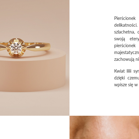
Pierścione
delikatności.
szlachetna,
swoją eter
pierścione
majestatyczn
zachowują ni
Kwiat lilii 
dzięki czem
wpisze się w