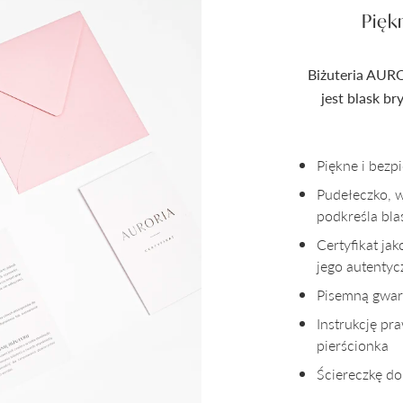
Pięk
Biżuteria AURO
jest blask b
Piękne i bez
Pudełeczko, 
podkreśla bla
Certyfikat ja
jego autenty
Pisemną gwara
Instrukcję pr
pierścionka
Ściereczkę do 