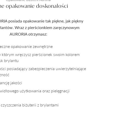
ne opakowanie doskonałości
RIA posiada opakowanie tak piękne, jak piękny
rylantów. Wraz z pierścionkiem zaręczynowym
AURORIA otrzymasz:
pieczne opakowanie zewnętrzne
w którym wręczysz pierścionek swoim kolorem
sk brylantu
kości posiadający zabezpieczenia uwierzytelniające
czność
ncję jakości
awidłowego użytkowania oraz pielęgnacji
czyszczenia biżuterii z brylantami