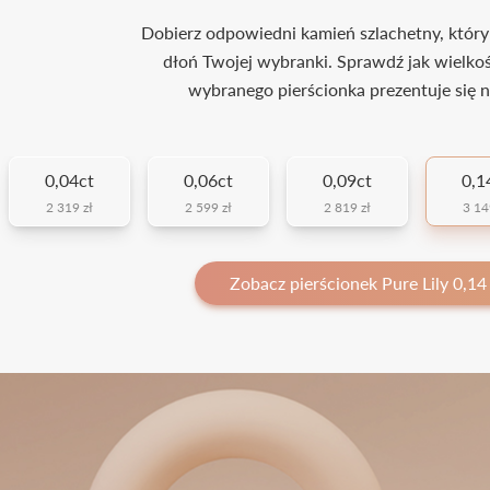
Dobierz odpowiedni kamień szlachetny, który
dłoń Twojej wybranki. Sprawdź jak wielko
wybranego pierścionka prezentuje się n
0,04ct
0,06ct
0,09ct
0,1
2 319 zł
2 599 zł
2 819 zł
3 14
Zobacz pierścionek Pure Lily 0,14