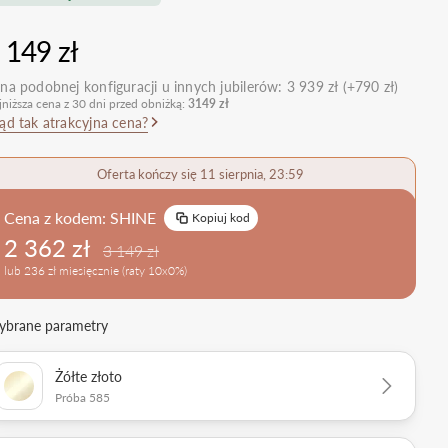
nietypowe
Zobacz wszystkie >
Zobacz wszystkie
 149 zł
>
retro
klasyczne
na podobnej konfiguracji u innych jubilerów:
3 939 zł (+790 zł)
jniższa cena z 30 dni przed obniżką:
3149 zł
obrączkowe
Obrączki Ślubne
ąd tak atrakcyjna cena?
dostawki
Sprawdź bestsellery
Zobacz wszystkie >
Oferta kończy się 11 sierpnia, 23:59
Zobacz trendy
Cena z kodem:
SHINE
Kopiuj kod
2 362 zł
3 149 zł
lub 236 zł miesięcznie (raty 10x0%)
brane parametry
Żółte złoto
Próba 585