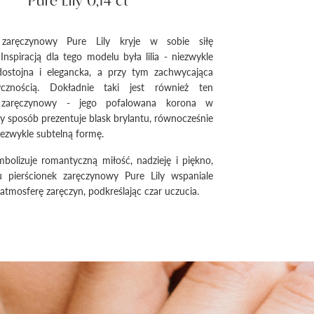
Pure Lily 0,14 ct
k zaręczynowy Pure Lily kryje w sobie siłę
 Inspiracją dla tego modelu była lilia - niezwykle
 dostojna i elegancka, a przy tym zachwycająca
ycznością. Dokładnie taki jest również ten
k zaręczynowy - jego pofalowana korona w
y sposób prezentuje blask brylantu, równocześnie
ezwykle subtelną formę.
symbolizuje romantyczną miłość, nadzieję i piękno,
u pierścionek zaręczynowy Pure Lily wspaniale
 atmosferę zaręczyn, podkreślając czar uczucia.