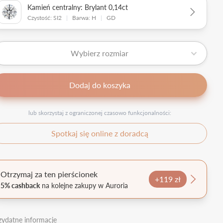
Kamień centralny: Brylant 0,14ct
Czystość: SI2
|
Barwa: H
|
GD
Wybierz rozmiar
Dodaj do koszyka
lub skorzystaj z ograniczonej czasowo funkcjonalności:
Spotkaj się online z doradcą
Otrzymaj za ten pierścionek
+119 zł
5% cashback
na kolejne zakupy w Auroria
zydatne informacje