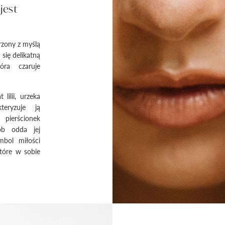
jest
rzony z myślą
się delikatną
óra czaruje
lilii, urzeka
teryzuje ją
pierścionek
ób odda jej
mbol miłości
tóre w sobie