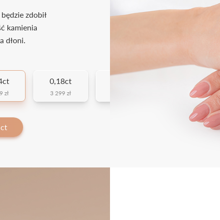
 będzie zdobił
ść kamienia
a dłoni.
4ct
0,18ct
0,23ct
9 zł
3 299 zł
3 679 zł
 ct