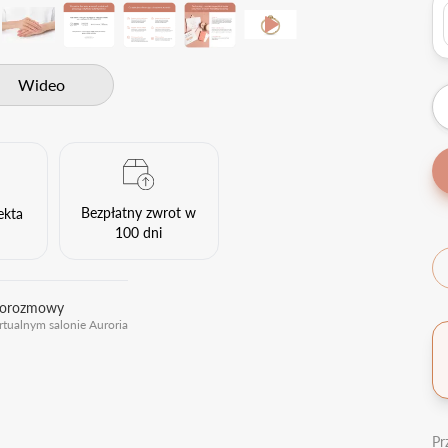
Wideo
Bezpłatny zwrot w
ekta
100 dni
eorozmowy
rtualnym salonie Auroria
Pr