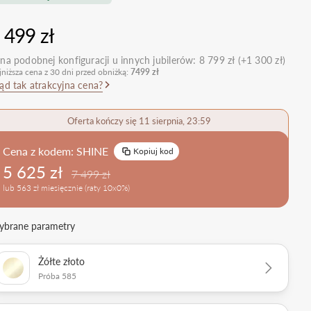
nietypowe
Zobacz wszystkie >
Zobacz wszystkie
 499 zł
>
retro
klasyczne
na podobnej konfiguracji u innych jubilerów:
8 799 zł (+1 300 zł)
jniższa cena z 30 dni przed obniżką:
7499 zł
obrączkowe
Obrączki Ślubne
ąd tak atrakcyjna cena?
dostawki
Sprawdź bestsellery
Zobacz wszystkie >
Oferta kończy się 11 sierpnia, 23:59
Zobacz trendy
Cena z kodem:
SHINE
Kopiuj kod
5 625 zł
7 499 zł
lub 563 zł miesięcznie (raty 10x0%)
brane parametry
Żółte złoto
Próba 585