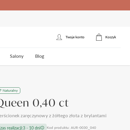
Twoje konto
Koszyk
Zaloguj się
Salony
Blog
Zarejestruj się
erścionek zaręczynowy
łotnicza
Naturalny
ota
Styl
Styl
Jakość brylantów Auroria
Cena
Queen 0,40 ct
5
klasyczne
jednokamieniowe
do 1500zł
3
nowoczesne
towy
trójkamieniowe
do 2000zł
 wesela i ślubu
Polecane produkty
erścionek zaręczynowy z żółtego złota z brylantami
omocy
Kontakt
frezowane
agdowy
wielokamieniowe
do 3000zł
ystkie >
zas realizacji:
3 - 10 dni
Kod produktu: AUR-0030_040
nietypowe
organiczny
do 5000zł