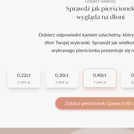
Dobierz wielkość
Sprawdź jak pierścione
wygląda na dłoni
Dobierz odpowiedni kamień szlachetny, który
dłoń Twojej wybranki. Sprawdź jak wielko
wybranego pierścionka prezentuje się n
0,22ct
0,30ct
0,40ct
0
3 999 zł
4 999 zł
7 499 zł
8
Zobacz pierścionek Queen 0,40 