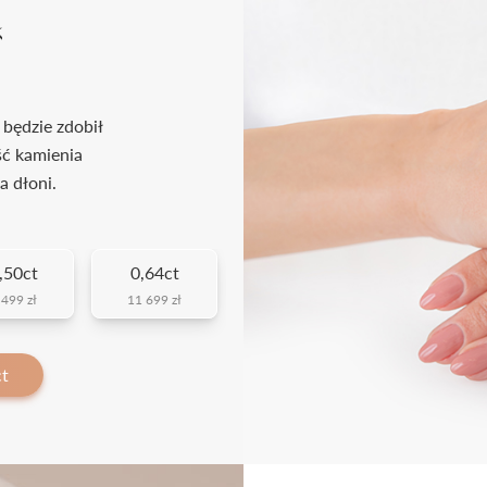
k
 będzie zdobił
ść kamienia
a dłoni.
,50ct
0,64ct
 499 zł
11 699 zł
ct