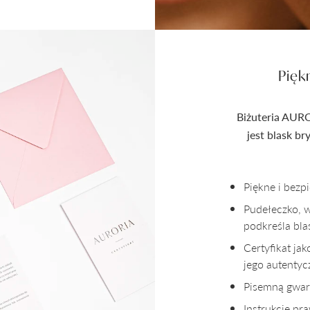
Pięk
Biżuteria AURO
jest blask b
Piękne i bez
Pudełeczko, 
podkreśla bla
Certyfikat ja
jego autenty
Pisemną gwara
Instrukcję pr