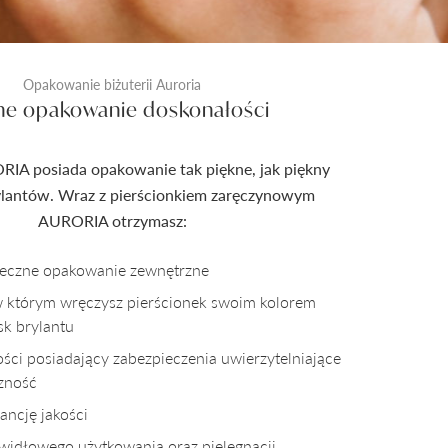
Opakowanie biżuterii Auroria
ne opakowanie doskonałości
RIA posiada opakowanie tak piękne, jak piękny
rylantów. Wraz z pierścionkiem zaręczynowym
AURORIA otrzymasz:
pieczne opakowanie zewnętrzne
w którym wręczysz pierścionek swoim kolorem
sk brylantu
kości posiadający zabezpieczenia uwierzytelniające
czność
ncję jakości
awidłowego użytkowania oraz pielęgnacji