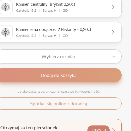
Kamień centralny: Brylant 0,20ct
Czystość: SI2
|
Barwa: H
|
GD
Kamienie na obrączce: 2 Brylanty - 0,20ct
Czystość: SI2
|
Barwa: H
|
GD
Wybierz rozmiar
Dodaj do koszyka
lub skorzystaj z ograniczonej czasowo funkcjonalności:
Spotkaj się online z doradcą
Otrzymaj za ten pierścionek
+282 zł