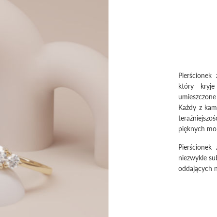
Pierścionek
który kryj
umieszczone
Każdy z kami
teraźniejsz
pięknych mo
Pierścionek
niezwykle su
oddających n