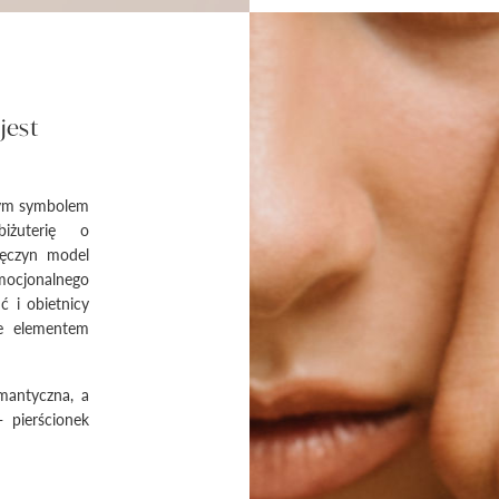
jest
łym symbolem
iżuterię o
ręczyn model
emocjonalnego
 i obietnicy
ie elementem
mantyczna, a
- pierścionek