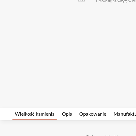
Umów się na wizytę w wi
Wielkość kamienia
Opis
Opakowanie
Manufakt