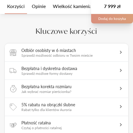
Korzyści
Opinie
Wielkość kamienia
Opis
7 999 zł
Opakow
Dodaj do koszyka
Kluczowe korzyści
Odbiór osobisty w 6 miastach
Sprawdź możliwość odbioru w Twoim mieście
Bezpłatna i dyskretna dostawa
Sprawdź możliwe formy dostawy
Bezpłatna korekta rozmiaru
Jak wybrać rozmiar pierścionka?
5% rabatu na obrączki ślubne
Rabat tylko dla klientów Auroria
Płatność ratalna
Czytaj o płatności ratalnej