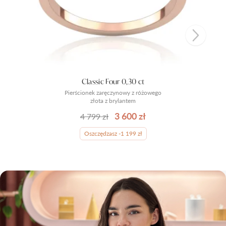
Classic Four 0,30 ct
Pierścionek zaręczynowy z różowego
złota z brylantem
3 600 zł
4 799 zł
Oszczędzasz -1 199 zł