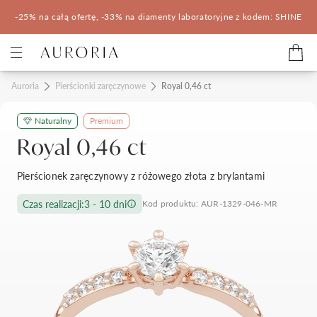
-25% na całą ofertę, -33% na diamenty laboratoryjne z kodem: SHINE
Kategorie
Auroria
Pierścionki zaręczynowe
Royal 0,46 ct
Naturalny
Premium
Pierścionki zaręczynowe
Obrączki ślubne
Royal 0,46 ct
Pomocne
Pierścionek zaręczynowy z różowego złota z brylantami
Konfigurator 3D
Czas realizacji:
3 - 10 dni
Kod produktu: AUR-1329-046-MR
Salony Auroria
Salony Auroria
Korzyści z zakupu
Salon Auroria Arkadia