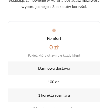
Składając zamówienie w Auroria posiadasz możliwość
wyboru jednego z 3 pakietów korzyści.
Komfort
0 zł
Pakiet, który otrzymuje każdy klient
Darmowa dostawa
100 dni
1 korekta rozmiaru