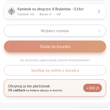
Kamienie na obrączce: 8 Brylantów - 0,16ct
Czystość: SI2
|
Barwa: H
|
GD
Wybierz rozmiar
Dodaj do koszyka
lub skorzystaj z ograniczonej czasowo funkcjonalności:
Spotkaj się online z doradcą
Otrzymaj za ten pierścionek
+300 zł
5% cashback
na kolejne zakupy w Auroria