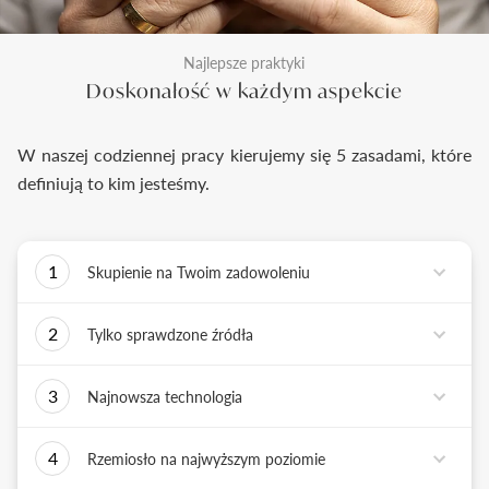
Najlepsze praktyki
Doskonałość w każdym aspekcie
W naszej codziennej pracy kierujemy się 5 zasadami, które
definiują to kim jesteśmy.
1
Skupienie na Twoim zadowoleniu
Każde podejmowane przez nas działanie ma jedno
2
Tylko sprawdzone źródła
zadanie - dostarczyć Ci biżuterię i doświadczenie,
które wywoła uśmiech na Twojej twarzy.
Biżuterię wykonujemy tylko z surowców o
3
Najnowsza technologia
sprawdzonych źródłach pochodzenia i
bezkonfliktowej historii. Współpracujemy jedynie z
Tworząc biżuterię, łączymy sztukę rzemiosła
rzetelnymi partnerami, których doświadczenie
4
Rzemiosło na najwyższym poziomie
złotniczego z możliwościami najnowszych
potwierdzone jest wieloletnią obecnością na rynku.
technologii. Podstawą naszych działań jest kultura