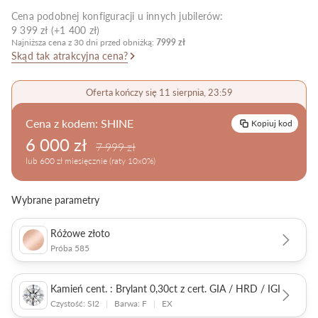
Cena podobnej konfiguracji u innych jubilerów:
Pielęgnacja biżuterii
9 399 zł (+1 400 zł)
Najniższa cena z 30 dni przed obniżką:
7999 zł
Skąd tak atrakcyjna cena?
Oferta kończy się 11 sierpnia, 23:59
Cena z kodem:
SHINE
Kopiuj kod
6 000 zł
7 999 zł
lub 600 zł miesięcznie (raty 10x0%)
Wybrane parametry
Różowe złoto
Próba 585
Kamień cent. : Brylant 0,30ct z cert. GIA / HRD / IGI
Czystość: SI2
|
Barwa: F
|
EX