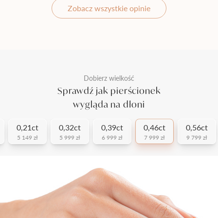
Zobacz wszystkie opinie
Dobierz wielkość
Sprawdź jak pierścionek
wygląda na dłoni
0,21ct
0,32ct
0,39ct
0,46ct
0,56ct
5 149 zł
5 999 zł
6 999 zł
7 999 zł
9 799 zł