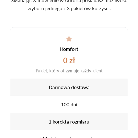
Składając zamówienie w Auroria posiadasz możliwość
wyboru jednego z 3 pakietów korzyści.
Komfort
0 zł
Pakiet, który otrzymuje każdy klient
Darmowa dostawa
100 dni
1 korekta rozmiaru