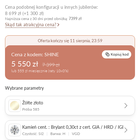
Cena podobnej konfiguracji u innych jubilerów:
Pielęgnacja biżuterii
8 699 zł (+1 300 zł)
Najniższa cena z 30 dni przed obniżką:
7399 zł
Skąd tak atrakcyjna cena?
Oferta kończy się 11 sierpnia, 23:59
Cena z kodem:
SHINE
Kopiuj kod
5 550 zł
7 399 zł
lub 555 zł miesięcznie (raty 10x0%)
Wybrane parametry
Żółte złoto
Próba 585
Kamień cent. : Brylant 0,30ct z cert. GIA / HRD / IGI
Czystość: SI2
|
Barwa: H
|
VGD