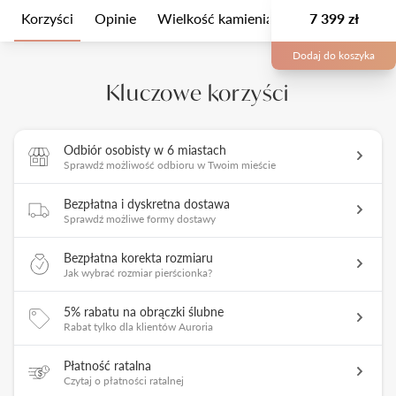
Korzyści
Opinie
Wielkość kamienia
Opis
7 399 zł
Opakow
Dodaj do koszyka
Kluczowe korzyści
Odbiór osobisty w 6 miastach
Sprawdź możliwość odbioru w Twoim mieście
Bezpłatna i dyskretna dostawa
Sprawdź możliwe formy dostawy
Bezpłatna korekta rozmiaru
Jak wybrać rozmiar pierścionka?
5% rabatu na obrączki ślubne
Rabat tylko dla klientów Auroria
Płatność ratalna
Czytaj o płatności ratalnej