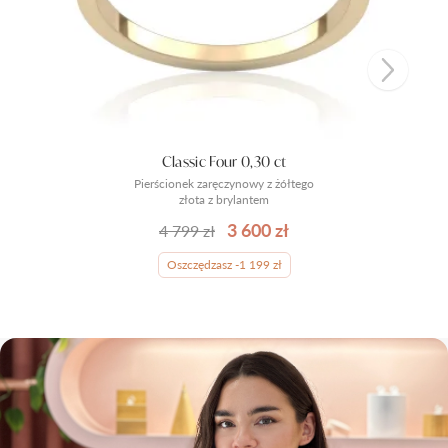
Classic Four 0,30 ct
Pierścionek zaręczynowy z żółtego
złota z brylantem
3 600 zł
4 799 zł
Oszczędzasz -1 199 zł