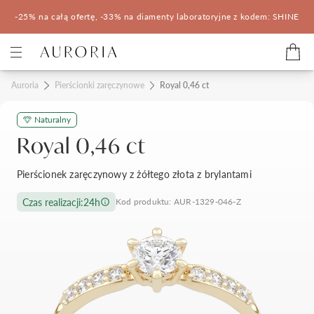
-25% na całą ofertę, -33% na diamenty laboratoryjne z kodem: SHINE
Kategorie
Auroria
Pierścionki zaręczynowe
Royal 0,46 ct
Naturalny
Pierścionki zaręczynowe
Obrączki ślubne
Royal 0,46 ct
Pomocne
Pierścionek zaręczynowy z żółtego złota z brylantami
Konfigurator 3D
Czas realizacji:
24h
Kod produktu: AUR-1329-046-Z
Salony Auroria
Salony Auroria
Korzyści z zakupu
Salon Auroria Arkadia