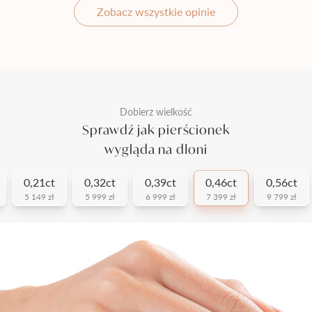
Zobacz wszystkie opinie
Dobierz wielkość
Sprawdź jak pierścionek
wygląda na dłoni
0,21ct
0,32ct
0,39ct
0,46ct
0,56ct
5 149 zł
5 999 zł
6 999 zł
7 399 zł
9 799 zł