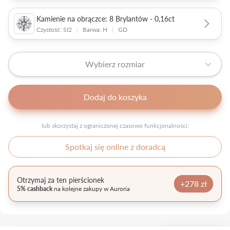
Kamienie na obrączce: 8 Brylantów - 0,16ct
Czystość: SI2
|
Barwa: H
|
GD
Wybierz rozmiar
Dodaj do koszyka
lub skorzystaj z ograniczonej czasowo funkcjonalności:
Spotkaj się online z doradcą
Otrzymaj za ten pierścionek
+278 zł
5% cashback
na kolejne zakupy w Auroria