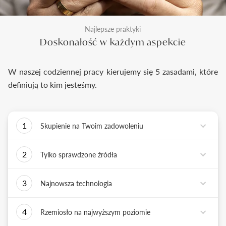
Najlepsze praktyki
Doskonałość w każdym aspekcie
W naszej codziennej pracy kierujemy się 5 zasadami, które
definiują to kim jesteśmy.
1
Skupienie na Twoim zadowoleniu
Każde podejmowane przez nas działanie ma jedno
2
Tylko sprawdzone źródła
zadanie - dostarczyć Ci biżuterię i doświadczenie,
które wywoła uśmiech na Twojej twarzy.
Biżuterię wykonujemy tylko z surowców o
3
Najnowsza technologia
sprawdzonych źródłach pochodzenia i
bezkonfliktowej historii. Współpracujemy jedynie z
Tworząc biżuterię, łączymy sztukę rzemiosła
rzetelnymi partnerami, których doświadczenie
4
Rzemiosło na najwyższym poziomie
złotniczego z możliwościami najnowszych
potwierdzone jest wieloletnią obecnością na rynku.
technologii. Podstawą naszych działań jest kultura