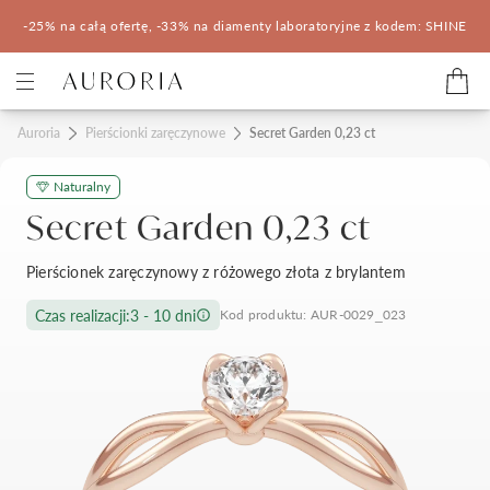
-25% na całą ofertę, -33% na diamenty laboratoryjne z kodem: SHINE
Kategorie
Auroria
Pierścionki zaręczynowe
Secret Garden 0,23 ct
Naturalny
Pierścionki zaręczynowe
Obrączki ślubne
Secret Garden 0,23 ct
Pomocne
Pierścionek zaręczynowy z różowego złota z brylantem
Konfigurator 3D
Czas realizacji:
3 - 10 dni
Kod produktu: AUR-0029_023
Salony Auroria
Salony Auroria
Korzyści z zakupu
Salon Auroria Arkadia