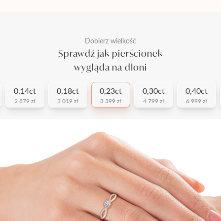
Dobierz wielkość
Sprawdź jak pierścionek
wygląda na dłoni
0,14ct
0,18ct
0,23ct
0,30ct
0,40ct
2 879 zł
3 019 zł
3 399 zł
4 799 zł
6 999 zł