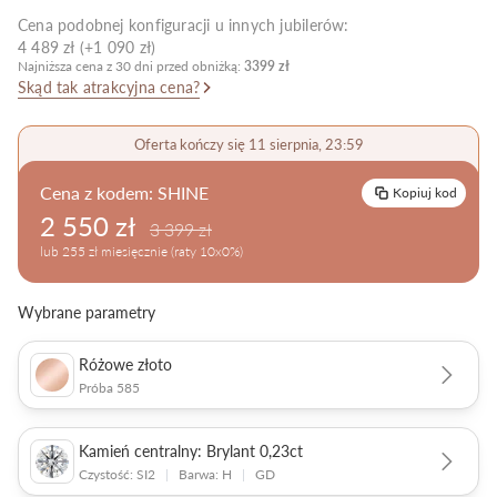
Cena podobnej konfiguracji u innych jubilerów:
Pielęgnacja biżuterii
4 489 zł (+1 090 zł)
Najniższa cena z 30 dni przed obniżką:
3399 zł
Skąd tak atrakcyjna cena?
Oferta kończy się 11 sierpnia, 23:59
Cena z kodem:
SHINE
Kopiuj kod
2 550 zł
3 399 zł
lub 255 zł miesięcznie (raty 10x0%)
Wybrane parametry
Różowe złoto
Próba 585
Kamień centralny: Brylant 0,23ct
Czystość: SI2
|
Barwa: H
|
GD