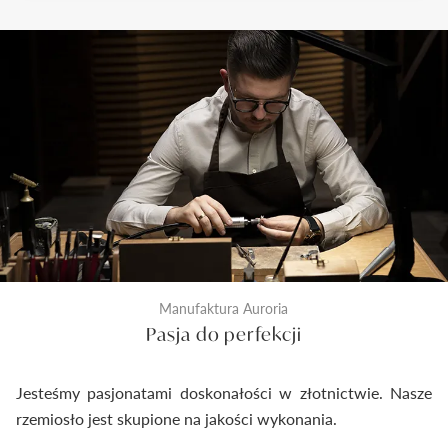
trzy etapy sprawdzenia jakości. Pierwszy z nich to
kontrola odlewu i diamentu przed rozpoczęciem
prac złotniczych. Drugi wykonywany jest na etapie
produkcji po wykonaniu biżuterii. Ostateczna
kontrola następuje tuż przed zamknięciem
pierścionka do pudełeczka. Dzięki temu
dostarczymy Ci wyroby jubilerskie najwyższej klasy.
Manufaktura Auroria
Pasja do perfekcji
Jesteśmy pasjonatami doskonałości w złotnictwie. Nasze
rzemiosło jest skupione na jakości wykonania.