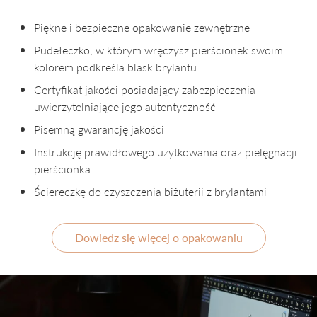
Piękne i bezpieczne opakowanie zewnętrzne
Pudełeczko, w którym wręczysz pierścionek swoim
kolorem podkreśla blask brylantu
Certyfikat jakości posiadający zabezpieczenia
uwierzytelniające jego autentyczność
Pisemną gwarancję jakości
Instrukcję prawidłowego użytkowania oraz pielęgnacji
pierścionka
Ściereczkę do czyszczenia biżuterii z brylantami
Dowiedz się więcej o opakowaniu