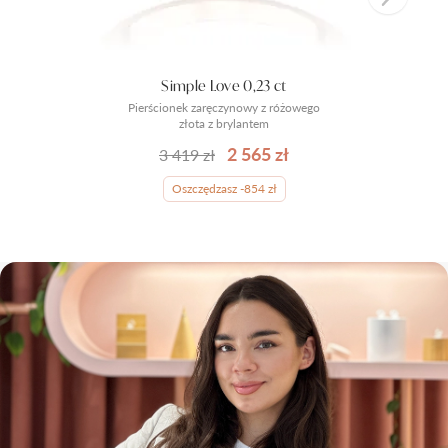
Simple Love 0,23 ct
Pierścionek zaręczynowy z różowego
złota z brylantem
2 565 zł
3 419 zł
Oszczędzasz -854 zł