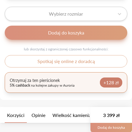
Wybierz rozmiar
Dodaj do koszyka
lub skorzystaj z ograniczonej czasowo funkcjonalności:
Spotkaj się online z doradcą
Otrzymaj za ten pierścionek
+128 zł
5% cashback
na kolejne zakupy w Auroria
Korzyści
Opinie
Wielkość kamienia
Opis
3 399 zł
Opakow
Dodaj do koszyka