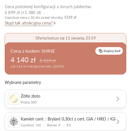
Cena podobnej konfiguracji u innych jubilerów:
Pielęgnacja biżuterii
6 899 zł (+1 380 zł)
Najniższa cena z 30 dni przed obniżką:
5519 zł
Skąd tak atrakcyjna cena?
Oferta kończy się 11 sierpnia, 23:59
Cena z kodem:
SHINE
Kopiuj kod
4 140 zł
5 519 zł
lub 414 zł miesięcznie (raty 10x0%)
Wybrane parametry
Żółte złoto
Próba 585
Kamień cent. : Brylant 0,30ct z cert. GIA / HRD / IGI
Czystość: SI2
|
Barwa: F
|
EX