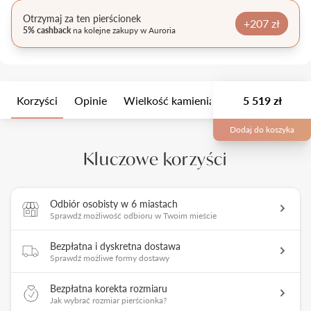
Otrzymaj za ten pierścionek
+207 zł
5% cashback
na kolejne zakupy w Auroria
Korzyści
Opinie
Wielkość kamienia
Opis
5 519 zł
Opakow
Dodaj do koszyka
Kluczowe korzyści
Odbiór osobisty w 6 miastach
Sprawdź możliwość odbioru w Twoim mieście
Bezpłatna i dyskretna dostawa
Sprawdź możliwe formy dostawy
Bezpłatna korekta rozmiaru
Jak wybrać rozmiar pierścionka?