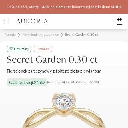
-25% na całą ofertę, -33% na diamenty laboratoryjne z kodem: SHINE
Kategorie
Auroria
Pierścionki zaręczynowe
Secret Garden 0,30 ct
Naturalny
Premium
Pierścionki zaręczynowe
Obrączki ślubne
Secret Garden 0,30 ct
Pomocne
Pierścionek zaręczynowy z żółtego złota z brylantem
Konfigurator 3D
Czas realizacji:
24h
Kod produktu: AUR-0028_030M
Salony Auroria
Salony Auroria
Korzyści z zakupu
Salon Auroria Arkadia