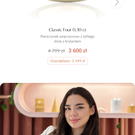
Classic Four 0,30 ct
Pierścionek zaręczynowy z żółtego
złota z brylantem
3 600 zł
4 799 zł
Oszczędzasz -1 199 zł