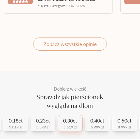
~ Rafal Grzegorz 17.06.2026
Zobacz wszystkie opinie
Dobierz wielkość
Sprawdź jak pierścionek
wygląda na dłoni
0,18ct
0,23ct
0,30ct
0,40ct
0,50ct
3 019 zł
3 399 zł
5 519 zł
6 999 zł
8 999 zł