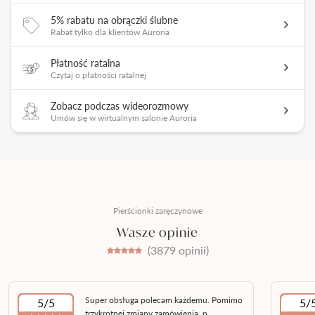
5% rabatu na obrączki ślubne
Rabat tylko dla klientów Auroria
Płatność ratalna
Czytaj o płatności ratalnej
Zobacz podczas wideorozmowy
Umów się w wirtualnym salonie Auroria
Pierścionki zaręczynowe
Wasze opinie
(3879 opinii)
Super obsługa polecam każdemu. Pomimo
5/5
5/
trzykrotnej zmiany zamówienia, p...