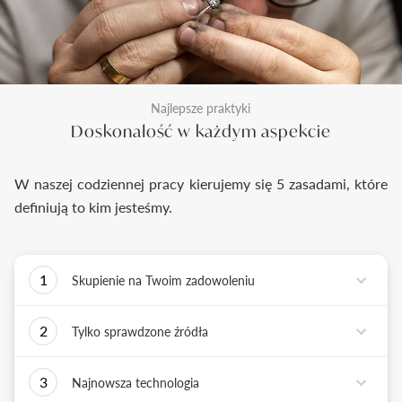
Najlepsze praktyki
Doskonałość w każdym aspekcie
W naszej codziennej pracy kierujemy się 5 zasadami, które
definiują to kim jesteśmy.
1
Skupienie na Twoim zadowoleniu
Każde podejmowane przez nas działanie ma jedno
2
Tylko sprawdzone źródła
zadanie - dostarczyć Ci biżuterię i doświadczenie,
które wywoła uśmiech na Twojej twarzy.
Biżuterię wykonujemy tylko z surowców o
3
Najnowsza technologia
sprawdzonych źródłach pochodzenia i
bezkonfliktowej historii. Współpracujemy jedynie z