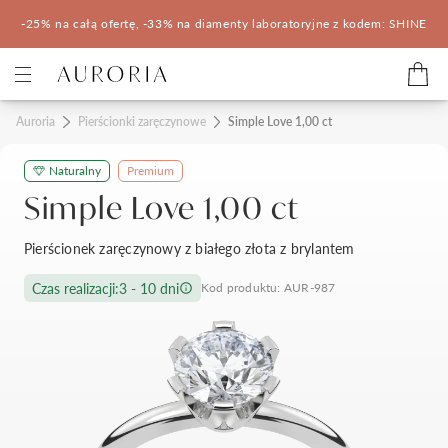
-25% na całą ofertę, -33% na diamenty laboratoryjne z kodem: SHINE
Kategorie
Auroria
Pierścionki zaręczynowe
Simple Love 1,00 ct
Naturalny
Premium
Pierścionki zaręczynowe
Obrączki ślubne
Simple Love 1,00 ct
Pomocne
Pierścionek zaręczynowy z białego złota z brylantem
Konfigurator 3D
Czas realizacji:
3 - 10 dni
Kod produktu: AUR-987
Salony Auroria
Salony Auroria
Korzyści z zakupu
Salon Auroria Arkadia