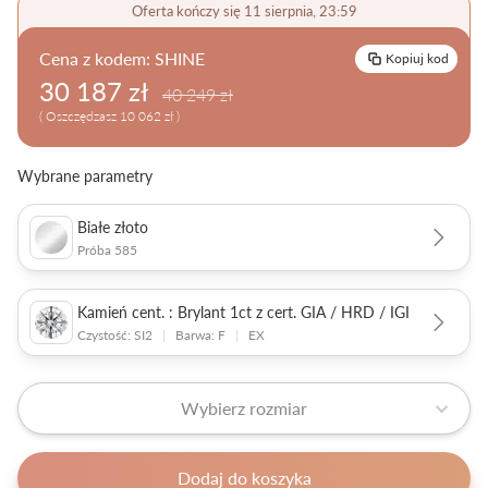
Oferta kończy się 11 sierpnia, 23:59
Pielęgnacja biżuterii
Cena z kodem:
SHINE
Kopiuj kod
30 187 zł
40 249 zł
( Oszczędzasz 10 062 zł )
Wybrane parametry
Białe złoto
Próba 585
Kamień cent. : Brylant 1ct z cert. GIA / HRD / IGI
Czystość: SI2
|
Barwa: F
|
EX
Wybierz rozmiar
Dodaj do koszyka