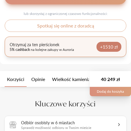
lub skorzystaj z ograniczonej czasowo funkcjonalności:
Spotkaj się online z doradcą
Otrzymaj za ten pierścionek
+1510 zł
5% cashback
na kolejne zakupy w Auroria
Korzyści
Opinie
Wielkość kamienia
Opis
40 249 zł
Opakow
Dodaj do koszyka
Kluczowe korzyści
Odbiór osobisty w 6 miastach
Sprawdź możliwość odbioru w Twoim mieście