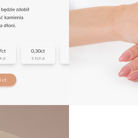
 będzie zdobił
ść kamienia
a dłoni.
7ct
0,30ct
0,40ct
0,50ct
9 zł
5 519 zł
8 049 zł
10 349 zł
 ct