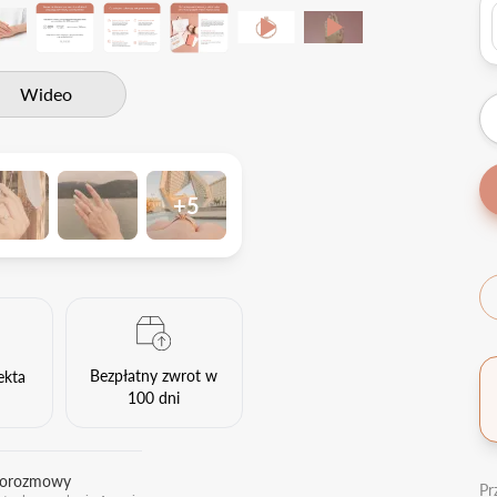
Wideo
+5
Bezpłatny zwrot w
ekta
100 dni
eorozmowy
Pr