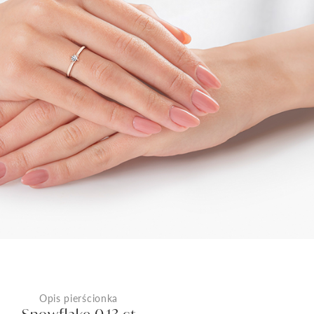
0,70ct
1ct
15 999 zł
30 999 zł
Opis pierścionka