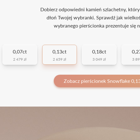
Dobierz odpowiedni kamień szlachetny, który
dłoń Twojej wybranki. Sprawdź jak wielko
wybranego pierścionka prezentuje się n
0,07ct
0,13ct
0,18ct
0,2
2 479 zł
2 659 zł
3 049 zł
3 89
Zobacz pierścionek Snowflake 0,13