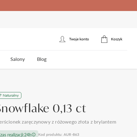
Twoje konto
Koszyk
Zaloguj się
Salony
Blog
Zarejestruj się
erścionek zaręczynowy
łotnicza
Naturalny
ota
Styl
Styl
Jakość brylantów Auroria
Cena
Snowflake 0,13 ct
5
klasyczne
jednokamieniowe
do 1500zł
3
nowoczesne
towy
trójkamieniowe
do 2000zł
 wesela i ślubu
Polecane produkty
erścionek zaręczynowy z różowego złota z brylantem
omocy
Kontakt
frezowane
agdowy
wielokamieniowe
do 3000zł
ystkie >
zas realizacji:
24h
Kod produktu: AUR-863
nietypowe
organiczny
do 5000zł