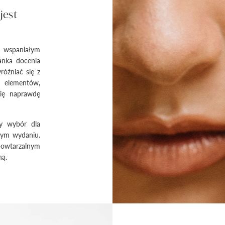
jest
 wspaniałym
ranka docenia
różniać się z
 elementów,
 się naprawdę
ny wybór dla
nym wydaniu.
owtarzalnym
ną.