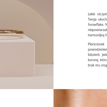
Lekki niczy
Twoja ukocha
Snowflake. 
niepowtarz
harmonijną f
Pierścione
powodzeniem
biżuterii, j
koronę, któr
brak mu oryg