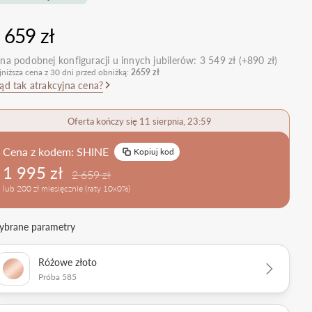
nietypowe
Zobacz wszystkie >
Zobacz wszystkie
 659 zł
>
retro
klasyczne
na podobnej konfiguracji u innych jubilerów:
3 549 zł (+890 zł)
jniższa cena z 30 dni przed obniżką:
2659 zł
obrączkowe
Obrączki Ślubne
ąd tak atrakcyjna cena?
dostawki
Sprawdź bestsellery
Zobacz wszystkie >
Oferta kończy się 11 sierpnia, 23:59
Zobacz trendy
Cena z kodem:
SHINE
Kopiuj kod
1 995 zł
2 659 zł
lub 200 zł miesięcznie (raty 10x0%)
brane parametry
Różowe złoto
Próba 585