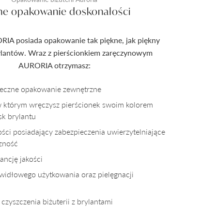
ne opakowanie doskonałości
RIA posiada opakowanie tak piękne, jak piękny
rylantów. Wraz z pierścionkiem zaręczynowym
AURORIA otrzymasz:
pieczne opakowanie zewnętrzne
w którym wręczysz pierścionek swoim kolorem
sk brylantu
kości posiadający zabezpieczenia uwierzytelniające
czność
ncję jakości
awidłowego użytkowania oraz pielęgnacji
czyszczenia biżuterii z brylantami