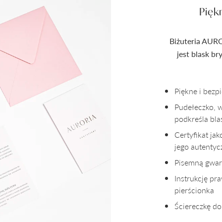
Pięk
Biżuteria AURO
jest blask b
Piękne i bez
Pudełeczko, 
podkreśla bla
Certyfikat ja
jego autenty
Pisemną gwara
Instrukcję pr
pierścionka
Ściereczkę do 