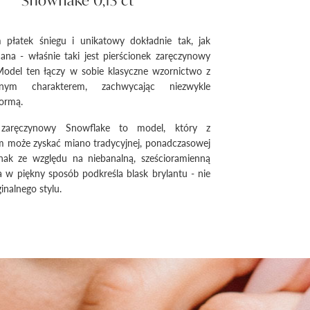
Snowflake 0,13 ct
m płatek śniegu i unikatowy dokładnie tak, jak
na - właśnie taki jest pierścionek zaręczynowy
Model ten łączy w sobie klasyczne wzornictwo z
alnym charakterem, zachwycając niezwykle
ormą.
k zaręczynowy Snowflake to model, który z
 może zyskać miano tradycyjnej, ponadczasowej
ednak ze względu na niebanalną, sześcioramienną
a w piękny sposób podkreśla blask brylantu - nie
inalnego stylu.