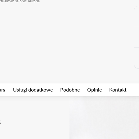
rtualnym salonie Auroria
ura
Usługi dodatkowe
Podobne
Opinie
Kontakt
k