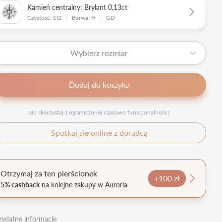
Kamień centralny: Brylant 0,13ct
Czystość: SI2
|
Barwa: H
|
GD
Wybierz rozmiar
Dodaj do koszyka
lub skorzystaj z ograniczonej czasowo funkcjonalności:
Spotkaj się online z doradcą
Otrzymaj za ten pierścionek
+100 zł
5% cashback
na kolejne zakupy w Auroria
zydatne informacje