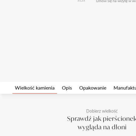
Umów się na wizytę w wi
Wielkość kamienia
Opis
Opakowanie
Manufakt
Dobierz wielkość
Sprawdź jak pierścione
wygląda na dłoni