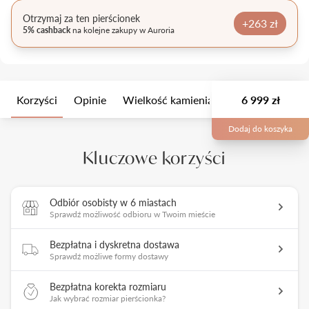
Otrzymaj za ten pierścionek
+263 zł
5% cashback
na kolejne zakupy w Auroria
Korzyści
Opinie
Wielkość kamienia
Opis
6 999 zł
Opakow
Dodaj do koszyka
Kluczowe korzyści
Odbiór osobisty w 6 miastach
Sprawdź możliwość odbioru w Twoim mieście
Bezpłatna i dyskretna dostawa
Sprawdź możliwe formy dostawy
Bezpłatna korekta rozmiaru
Jak wybrać rozmiar pierścionka?