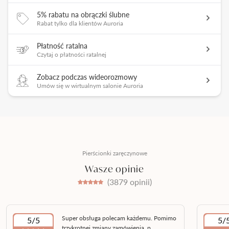
5% rabatu na obrączki ślubne
Rabat tylko dla klientów Auroria
Płatność ratalna
Czytaj o płatności ratalnej
Zobacz podczas wideorozmowy
Umów się w wirtualnym salonie Auroria
Pierścionki zaręczynowe
Wasze opinie
(3879 opinii)
Super obsługa polecam każdemu. Pomimo
5/5
5/
trzykrotnej zmiany zamówienia, p...