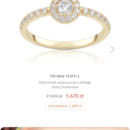
Destiny 0,40 ct
Pierścionek zaręczynowy z żółtego
złota z brylantami
5 670 zł
7 559 zł
Oszczędzasz -1 889 zł