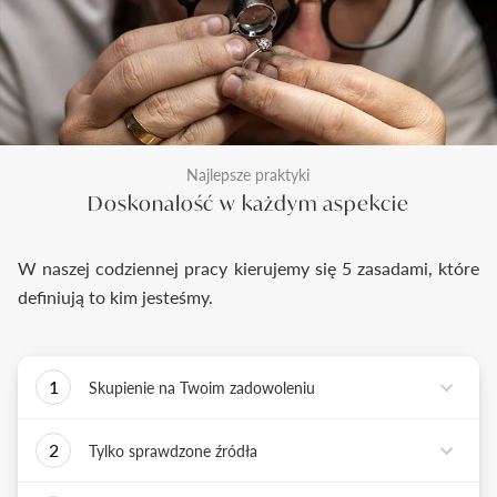
Najlepsze praktyki
Doskonałość w każdym aspekcie
W naszej codziennej pracy kierujemy się 5 zasadami, które
definiują to kim jesteśmy.
1
Skupienie na Twoim zadowoleniu
Każde podejmowane przez nas działanie ma jedno
2
Tylko sprawdzone źródła
zadanie - dostarczyć Ci biżuterię i doświadczenie,
które wywoła uśmiech na Twojej twarzy.
Biżuterię wykonujemy tylko z surowców o