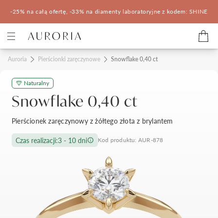
-25% na całą ofertę, -33% na diamenty laboratoryjne z kodem: SHINE
Kategorie
Auroria
Pierścionki zaręczynowe
Snowflake 0,40 ct
Naturalny
Pierścionki zaręczynowe
Obrączki ślubne
Snowflake 0,40 ct
Pomocne
Pierścionek zaręczynowy z żółtego złota z brylantem
Konfigurator 3D
Czas realizacji:
3 - 10 dni
Kod produktu: AUR-878
Salony Auroria
Salony Auroria
Korzyści z zakupu
Salon Auroria Arkadia