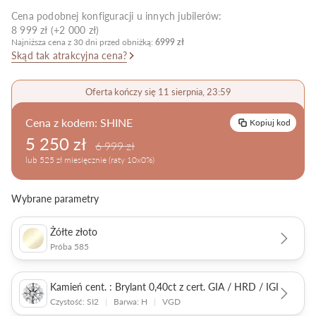
Cena podobnej konfiguracji u innych jubilerów:
Pielęgnacja biżuterii
8 999 zł (+2 000 zł)
Najniższa cena z 30 dni przed obniżką:
6999 zł
Skąd tak atrakcyjna cena?
Oferta kończy się 11 sierpnia, 23:59
Cena z kodem:
SHINE
Kopiuj kod
5 250 zł
6 999 zł
lub 525 zł miesięcznie (raty 10x0%)
Wybrane parametry
Żółte złoto
Próba 585
Kamień cent. : Brylant 0,40ct z cert. GIA / HRD / IGI
Czystość: SI2
|
Barwa: H
|
VGD