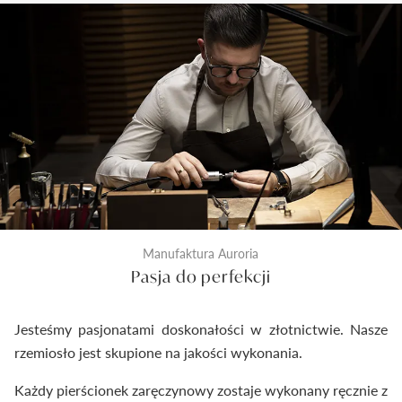
kontrola odlewu i diamentu przed rozpoczęciem
prac złotniczych. Drugi wykonywany jest na etapie
produkcji po wykonaniu biżuterii. Ostateczna
kontrola następuje tuż przed zamknięciem
pierścionka do pudełeczka. Dzięki temu
dostarczymy Ci wyroby jubilerskie najwyższej klasy.
Manufaktura Auroria
Pasja do perfekcji
Jesteśmy pasjonatami doskonałości w złotnictwie. Nasze
rzemiosło jest skupione na jakości wykonania.
Każdy pierścionek zaręczynowy zostaje wykonany ręcznie z