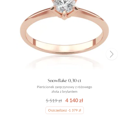
Snowflake 0,30 ct
Pierścionek zaręczynowy z różowego
złota z brylantem
4 140 zł
5 519 zł
Oszczędzasz -1 379 zł