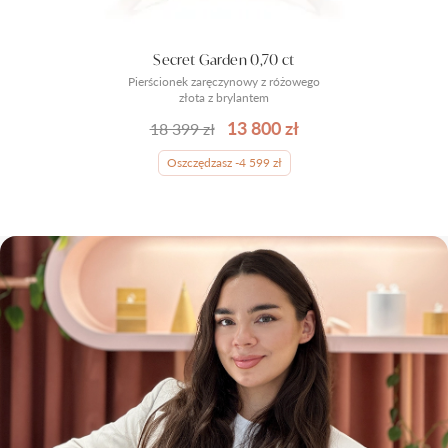
Secret Garden 0,70 ct
Pierścionek zaręczynowy z różowego
złota z brylantem
13 800 zł
18 399 zł
Oszczędzasz -4 599 zł