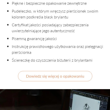
Piękne i bezpieczne opakowanie zewnętrzne
Pudełeczko, w którym wręczysz pierścionek swoim
kolorem podkreśla blask brylantu
Certyfikat jakości posiadający zabezpieczenia
uwierzytelniające jego autentyczność
Pisemną gwarancję jakości
Instrukcję prawidłowego użytkowania oraz pielęgnacji
pierścionka
Ściereczkę do czyszczenia biżuterii z brylantami
Dowiedz się więcej o opakowaniu