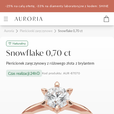
-25% na całą ofertę, -33% na diamenty laboratoryjne z kodem: SHINE
Kategorie
Auroria
Pierścionki zaręczynowe
Snowflake 0,70 ct
Naturalny
Pierścionki zaręczynowe
Obrączki ślubne
Snowflake 0,70 ct
Pomocne
Pierścionek zaręczynowy z różowego złota z brylantem
Konfigurator 3D
Czas realizacji:
24h
Kod produktu: AUR-87070
Salony Auroria
Salony Auroria
Korzyści z zakupu
Salon Auroria Arkadia