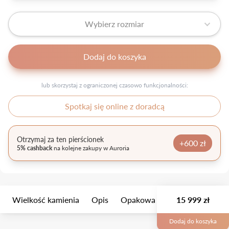
Wybierz rozmiar
Dodaj do koszyka
lub skorzystaj z ograniczonej czasowo funkcjonalności:
Spotkaj się online z doradcą
Otrzymaj za ten pierścionek
+600 zł
5% cashback
na kolejne zakupy w Auroria
Wielkość kamienia
Opis
Opakowanie
15 999 zł
Manufaktura
Dodaj do koszyka