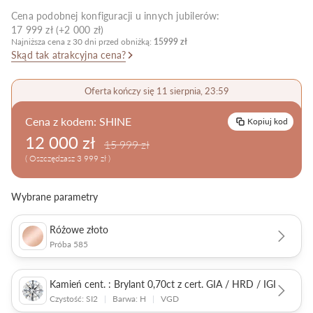
Cena podobnej konfiguracji u innych jubilerów:
Pielęgnacja biżuterii
17 999 zł (+2 000 zł)
Najniższa cena z 30 dni przed obniżką:
15999 zł
Skąd tak atrakcyjna cena?
Oferta kończy się 11 sierpnia, 23:59
Cena z kodem:
SHINE
Kopiuj kod
12 000 zł
15 999 zł
( Oszczędzasz 3 999 zł )
Wybrane parametry
Różowe złoto
Próba 585
Kamień cent. : Brylant 0,70ct z cert. GIA / HRD / IGI
Czystość: SI2
|
Barwa: H
|
VGD