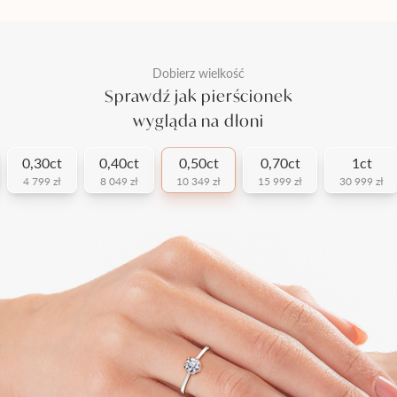
Dobierz wielkość
Sprawdź jak pierścionek
wygląda na dłoni
0,30ct
0,40ct
0,50ct
0,70ct
1ct
4 799 zł
8 049 zł
10 349 zł
15 999 zł
30 999 zł