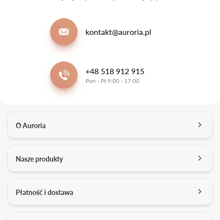
kontakt@auroria.pl
+48 518 912 915
Pon - Pt 9:00 - 17:00
O Auroria
O nas
Nasze produkty
Kontakt
Salony
Pierścionki zaręczynowe
Płatność i dostawa
Kariera
Obrączki ślubne
Media o nas
Konfigurator 3D
Darmowa dostawa