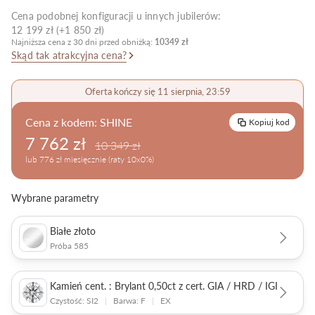
Cena podobnej konfiguracji u innych jubilerów:
Pielęgnacja biżuterii
12 199 zł (+1 850 zł)
Najniższa cena z 30 dni przed obniżką:
10349 zł
Skąd tak atrakcyjna cena?
Oferta kończy się 11 sierpnia, 23:59
Cena z kodem:
SHINE
Kopiuj kod
7 762 zł
10 349 zł
lub 776 zł miesięcznie (raty 10x0%)
Wybrane parametry
Białe złoto
Próba 585
Kamień cent. : Brylant 0,50ct z cert. GIA / HRD / IGI
Czystość: SI2
|
Barwa: F
|
EX