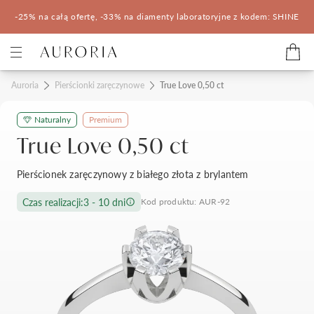
-25% na całą ofertę, -33% na diamenty laboratoryjne z kodem: SHINE
Kategorie
Auroria
Pierścionki zaręczynowe
True Love 0,50 ct
Naturalny
Premium
Pierścionki zaręczynowe
Obrączki ślubne
True Love 0,50 ct
Pomocne
Pierścionek zaręczynowy z białego złota z brylantem
Konfigurator 3D
Czas realizacji:
3 - 10 dni
Kod produktu: AUR-92
Salony Auroria
Salony Auroria
Korzyści z zakupu
Salon Auroria Arkadia